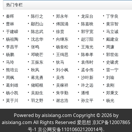
热门专栏
秦晖
陈行之
郑永年
龙应台
丁学良
曹林
鄢烈山
傅国涌
陈嘉映
黄宗智
于建嵘
陈志武
徐贲
郭宇宽
马立诚
杨祖陶
沈志华
向继东
赵汀阳
戴建业
李昌平
张鸣
杨奎松
王海光
周濂
杨鹏
邓晓芒
王缉思
陈奉孝
郭世佑
马玲
王振东
狄马
袁伟时
史啸虎
熊培云
秋风
刘小枫
孟令伟
雷一宁
周枫
蒋兆勇
吴伟
沙叶新
刘瑜
葛剑雄
储昭根
吴稼祥
许之远
袁刚
杨小凯
吴励生
朱学勤
潘维
郑秉文
莫于川
羽之野
谢志浩
孙立平
杨光
Powered by aisixiang.com Copyright © 2026 by
aisixiang.com All Rights Reserved 爱思想 京ICP备12007865
号-1 京公网安备11010602120014号.