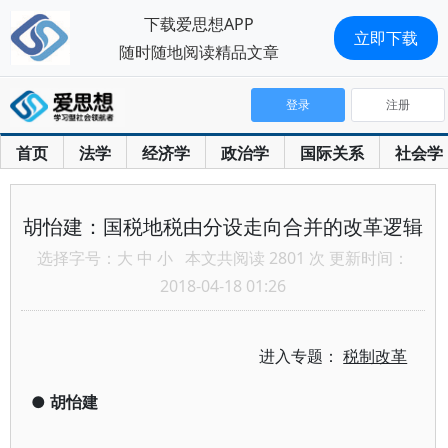
下载爱思想APP
立即下载
随时随地阅读精品文章
登录
注册
首页
法学
经济学
政治学
国际关系
社会学
胡怡建：国税地税由分设走向合并的改革逻辑
选择字号：
大
中
小
本文共阅读 2801 次 更新时间：
2018-04-18 01:26
进入专题：
税制改革
●
胡怡建