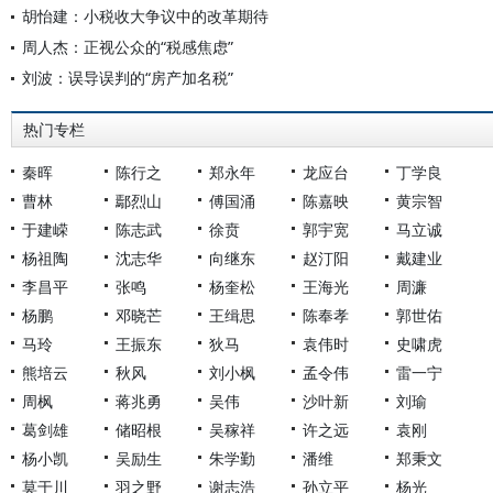
胡怡建：小税收大争议中的改革期待
周人杰：正视公众的“税感焦虑”
刘波：误导误判的“房产加名税”
热门专栏
秦晖
陈行之
郑永年
龙应台
丁学良
曹林
鄢烈山
傅国涌
陈嘉映
黄宗智
于建嵘
陈志武
徐贲
郭宇宽
马立诚
杨祖陶
沈志华
向继东
赵汀阳
戴建业
李昌平
张鸣
杨奎松
王海光
周濂
杨鹏
邓晓芒
王缉思
陈奉孝
郭世佑
马玲
王振东
狄马
袁伟时
史啸虎
熊培云
秋风
刘小枫
孟令伟
雷一宁
周枫
蒋兆勇
吴伟
沙叶新
刘瑜
葛剑雄
储昭根
吴稼祥
许之远
袁刚
杨小凯
吴励生
朱学勤
潘维
郑秉文
莫于川
羽之野
谢志浩
孙立平
杨光