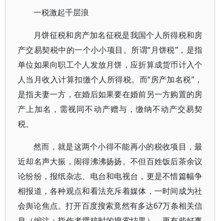
一税激起千层浪
月饼征税和房产加名征税是我国个人所得税和房
产交易契税中的一个小小项目。所谓“月饼税”，是指
单位如果向职工个人发放月饼，应折算成货币计入个
人当月收入计算扣缴个人所得税。而“房产加名税”，
是指夫妻一方，在婚后如果要在婚前另一方购置的房
产上加名，需视同不动产赠与，缴纳不动产交易契
税。
然而，就是这两个小得不能再小的税收项目，最
近却名声大振，闹得沸沸扬扬。不但百姓饭后茶余议
论纷纷，报纸杂志、电台和电视台，更是不惜篇幅争
相报道，各种观点和看法充斥着媒体，一时间成为社
会舆论焦点。打开百度搜索竟然有多达67万条相关信
息（编注：指作者撰稿时的搜索结果）。更有些好事