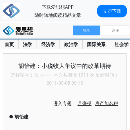
下载爱思想APP
立即下载
随时随地阅读精品文章
登录
注册
首页
法学
经济学
政治学
国际关系
社会学
胡怡建：小税收大争议中的改革期待
选择字号：
大
中
小
本文共阅读 1911 次 更新时间：
2011-09-08 09:16
进入专题：
月饼税
房产加名税
●
胡怡建