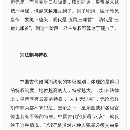
但无座，而且奏对日益短促，顷刻即退，皇帝越来越
威严神秘，也越来越难见到了。到了明清，臣子朝见
皇帝，要跪下磕头，明代是“五跪三叩首”，清代是“三
跪九叩首”。到这个阶段，君主集权可算达于顶点了。
宗法制与特权
中国古代如同鸿沟般的等级差别，体现的是鲜明
的特权制度。地位越高的人，特权越大。比如在法律
上，皇帝享有最高的特权，“人主无过举”，无论怎样
胡作非为都不算犯法。皇帝之下，皇亲国戚和各级官
僚也各有不等的特权。中国古代的所谓“八议”，就反
映了这种情况。“八议”是指对八种人犯罪必须交由皇