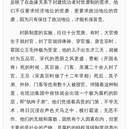
反映了在血缘关系下封建统治者对世袭制的需求。他
们不仅要求经济地位的世袭，更要求政治地位的世
袭，因为只有保住了政治地位，才能长保富贵。
封荫制度的实施，往往十分荒唐。有时，大官僚
生子就封官，封了官就得俸禄、穿官服。唐玄宗时，
霍国公王毛仲极为受宠，他的儿子出生才三天，就被
封为五品官。宋代的恩荫之风更盛，曹彬（开国名
将）死的时候，其宗族、门客、亲属二十余人封了
官。王旦（宋真宗时做了十二年宰相）死后，其子
弟、外孙、门客等也有数十人被授官。伴随着这种制
度，在统治集团中很快就会出现一个极为腐朽的阶
层，即“纨绔子弟”。他们凭借着高贵的门第，不学无
术，终日沉浸在声色犬马之中，横行霸道，无恶不
作。他们的无能和腐败，固然有个人因素在内，但更
主要的是社会的产物，是腐朽的特权等级制度培养出