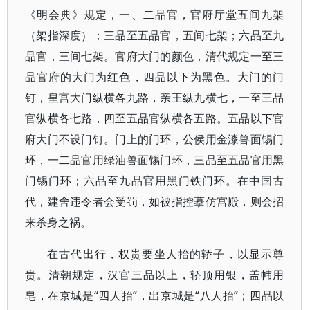
《明会典》规定，一、二品官，官府厅堂五间九架
（架指深度）；三品至五品官，五间七架；六品至九
品官，三间七架。官府大门的颜色，清代规定一至三
品官府的大门为红色，四品以下为黑色。大门的门
钉，皇宫大门纵横各九路，亲王纵九横七，一至三品
官纵横各七路，四至五品官纵横各五路。五品以下官
府大门不设门钉。门上的门环，公侯用金漆兽面锡门
环，一二品官用绿油兽面锡门环，三品至五品官用黑
门锡门环；六品至九品官用黑门铁门环。在中国古
代，建舍违令者会受罚，如被指控摹仿宫殿，则会招
来杀身之祸。
在古代出行，权贵要坐人抬的轿子，以显示尊
贵。清朝规定，汉官三品以上，轿顶用银，盖帏用
皂，在京城是“四人抬”，出京城是“八人抬”；四品以