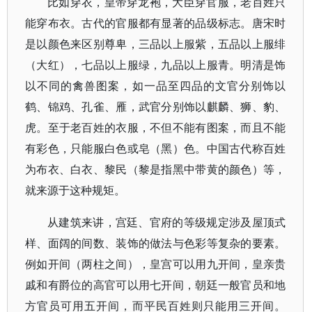
比如穿衣，皇帝穿龙袍，大臣穿官服，老百姓只
能穿布衣。古代的官服都有显著的品级标志。唐宋时
是以颜色来区别尊卑，三品以上服紫，五品以上服绯
（大红），七品以上服绿，九品以上服青。明清是饰
以不同的禽兽图案，如一品至四品的文官分别饰以
鹤、锦鸡、孔雀、雁，武官分别饰以麒麟、狮、豹、
虎。至于老百姓的衣服，不但不能有图案，而且不能
有彩色，只能服白色或皂（黑）色。中国古代称百姓
为布衣、白衣、黎民（黎是指黑中带黄的颜色）等，
就来源于这种规矩。
从建筑来讲，宫廷、官府的等级规定涉及屋顶式
样、面阔的间数、装饰的做法与色彩等复杂的要素。
例如开间（两柱之间），皇宫可以用九开间，皇亲贵
戚和有爵位的高官可以用七开间，朝廷一般官员和地
方官员可用五开间，而平民百姓则只能用三开间。