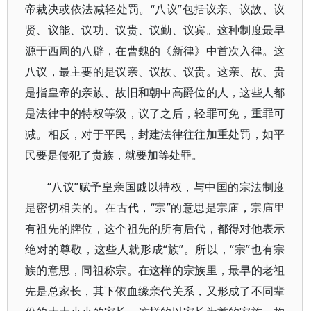
帝裁决或依法减轻处罚。“八议”包括议亲、议故、议
贤、议能、议功、议贵、议勤、议宾。这种制度最早
源于西周的八辟，在曹魏的《新律》中首次入律。这
八议，最主要的是议亲、议故、议贵。这亲、故、贵
是指皇帝的亲族、故旧和朝中高爵位的人，这些人都
是法律中的特权等级，议了之后，轻罪可免，重罪可
减。相反，对于平民，封建法律往往加重处罚，如平
民要是侵犯了贵族，就要加等处罪。
“八议”赋予皇亲国戚以特权，与中国的宗法制度
是密切相关的。在古代，“宗”的意思是宗庙，宗庙里
有祖先的牌位，这个祖先的所有后代，都得对他表示
绝对的尊敬，这些人就形成“族”。所以，“宗”也有宗
族的意思，同祖称宗。在这样的宗族里，最早的老祖
先是总家长，其下依血缘亲代关系，又形成了不同辈