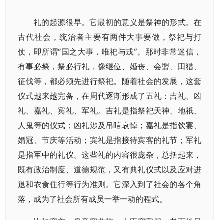
礼的起源很早。它最初的意义是祭神的形式。在
古代社会，统治者主要有两件大事要做，祭祀与打
仗，即所谓“国之大事，唯祀与戎”。那时非常迷信，
有事必祭，祭必行礼，像继位、婚丧、会盟、田猎、
征伐等，都必须先进行祭祀。随着社会的发展，这套
仪式越来越完备，在周代逐渐形成了五礼：吉礼、凶
礼、嘉礼、宾礼、军礼。吉礼是指祭祀天神、地祇、
人鬼等的仪式；凶礼涉及吊唁哀悼；嘉礼是指饮宴、
婚冠、节庆等活动；宾礼是指接待宾客的礼节；军礼
是指军中的礼仪。这些礼的内容很庞杂，总括起来，
既有政治制度、道德规范，又有典礼仪式以及应对进
退和衣食住行等行为准则。它深入到了社会的各个角
落，成为了社会所有成员一举一动的程式。