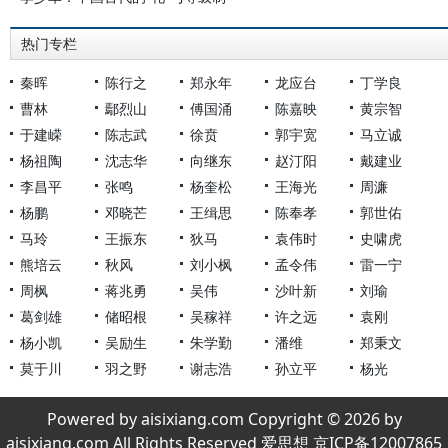
热门专栏
秦晖
陈行之
郑永年
龙应台
丁学良
曹林
鄢烈山
傅国涌
陈嘉映
黄宗智
于建嵘
陈志武
徐贲
郭宇宽
马立诚
杨祖陶
沈志华
向继东
赵汀阳
戴建业
李昌平
张鸣
杨奎松
王海光
周濂
杨鹏
邓晓芒
王缉思
陈奉孝
郭世佑
马玲
王振东
狄马
袁伟时
史啸虎
熊培云
秋风
刘小枫
孟令伟
雷一宁
周枫
蒋兆勇
吴伟
沙叶新
刘瑜
葛剑雄
储昭根
吴稼祥
许之远
袁刚
杨小凯
吴励生
朱学勤
潘维
郑秉文
莫于川
羽之野
谢志浩
孙立平
杨光
Powered by aisixiang.com Copyright © 2026 by
aisixiang.com All Rights Reserved 爱思想 京ICP备12007865