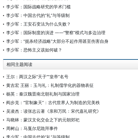
李少军：国际战略研究的学术门槛
李少军：中国古代的“礼”与等级制
李少军：王安石变法为什么失败？
李少军：国际制度的演进 ——“警察”模式与多边治理
李少军：“扼杀经济战略”大部分不起作用甚至伤害自身
李少军：恐怖主义该如何破？
相同主题阅读
王尔：两汉之际“天子”“皇帝”名号
黄吉宏 王丽：玉与礼：礼制儒学化的器物表征
杨英：秦汉魏晋南北朝礼制与国家治理
阎步克：“官制象天”：古代世界人为制造的完美秩
吴凌杰：读张志云著《亲和万民：宋代嘉礼研究》
马晓林：蒙汉文化交会之下的元朝郊祀
周树山：马戛尔尼跪拜事件
李少军：中国古代的“礼”与等级制