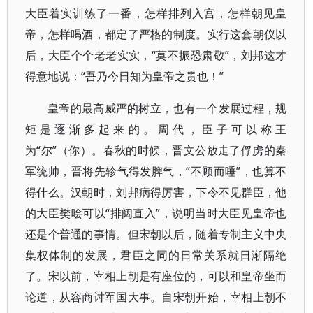
大臣着实训练了一番，怎样排列入宫，怎样朝见皇
帝，怎样喝酒，都定了严格的制度。实行这套朝仪以
后，大臣个个老老实实，“莫不振恐肃敬”，刘邦这才
得意地说：“吾乃今日知为皇帝之贵也！”
皇帝的最高威严的树立，也有一个发展过程，规
矩是逐渐多起来的。周代，臣子可以称王
为“尔”（你）。春秋的时候，晋文公放走了俘虏的秦
军统帅，晋将先轸气得发脾气，“不顾而唾”，也算不
得什么。汉朝时，刘邦病得厉害，下令不见群臣，他
的大臣樊哙可以“排闼直入”，说明当时大臣见皇帝也
还是个普通的事情。但宋朝以后，随着专制主义中央
集权体制的发展，君臣之同的日常关系就日渐隔绝
了。宋以前，宰相上朝是有座位的，可以和皇帝坐而
论道，从容商讨军国大事。自宋朝开始，宰相上朝不