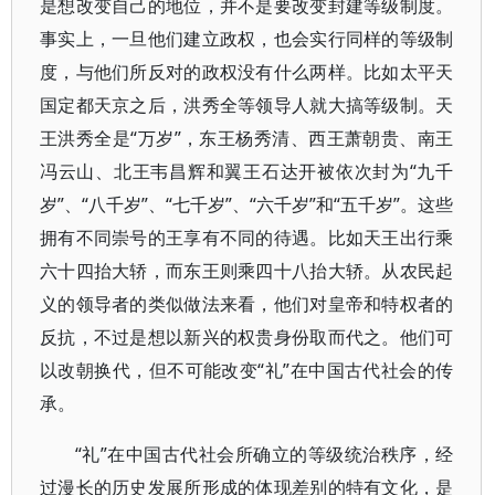
是想改变自己的地位，并不是要改变封建等级制度。
事实上，一旦他们建立政权，也会实行同样的等级制
度，与他们所反对的政权没有什么两样。比如太平天
国定都天京之后，洪秀全等领导人就大搞等级制。天
王洪秀全是“万岁”，东王杨秀清、西王萧朝贵、南王
冯云山、北王韦昌辉和翼王石达开被依次封为“九千
岁”、“八千岁”、“七千岁”、“六千岁”和“五千岁”。这些
拥有不同崇号的王享有不同的待遇。比如天王出行乘
六十四抬大轿，而东王则乘四十八抬大轿。从农民起
义的领导者的类似做法来看，他们对皇帝和特权者的
反抗，不过是想以新兴的权贵身份取而代之。他们可
以改朝换代，但不可能改变“礼”在中国古代社会的传
承。
“礼”在中国古代社会所确立的等级统治秩序，经
过漫长的历史发展所形成的体现差别的特有文化，是