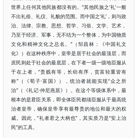
世界上任何其他民族都没有的。“其他民族之‘礼’一般
不出礼俗、礼仪、礼貌的范围。而中国之‘礼’，则与政
治、法律、宗教、思想、哲学、习俗、文学、艺术，
乃至于经济、军事，无不结为一个整体，为中国物质
文化和精神文化之总名。”（邹昌林：《中国礼文
化》）在这种秩序中，皇帝是居于社会的最顶层，而
庶民则处于社会的最底层，在下者一级一级地臣服从
于在上者，“贵贱有等，长幼有序，贫富轻重皆有
称”（《荀子·富国》），统治者就能实现“众之所
治”（《礼记·仲尼燕居》）。在这个等级体系中，最
根本的是君臣关系，即全体臣民都须臣服从于最高统
治者皇帝，确保皇帝享有最尊贵的地位和最大的权
威。因此，“礼者君之大柄也”，其实质乃是“安上治
民”的工具。