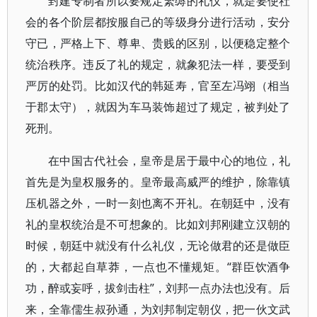
封建专制者所以要规定繁缛的礼仪，就是要使社
会的各个阶层都按服自己的等级身分进行活动，安分
守已，严格上下、尊卑、贵贱的区别，以便稳定整个
统治秩序。违反了礼的规定，就象犯法一样，要受到
严厉的处罚。比如汉代的韩延寿，官至左冯翊（相当
于郡太守），就因为车马装饰超过了规定，被判处了
死刑。
在中国古代社会，皇帝是居于最中心的地位，礼
首先是为皇权服务的。皇帝最高威严的维护，除靠镇
压机器之外，一时一刻也离不开礼。在朝廷中，没有
礼的皇权统治是不可想象的。比如刘邦刚建立汉朝的
时候，朝廷中就没有什么礼仪，无论做君的还是做臣
的，大都起自草莽，一点也不懂规矩。“群臣饮酒争
功，醉或妄呼，拔剑击柱”，刘邦一点办法也没有。后
来，全靠儒生叔孙通，为刘邦制定朝仪，把一伙文武