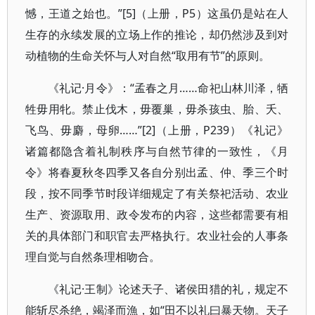
憾，王道之始也。”[5]（上册，P5）这虽仍是站在人
生存的永续发展的立场上作的推论，却仍然涉及到对
动植物的生命关怀与人对自然“取用有节”的原则。
《礼记·月令》：“孟春之月……命祀山林川泽，牺
牲毋用牝。禁止伐木，毋覆巢，毋杀孩虫、胎、夭、
飞鸟、毋麝，母卵……”[2]（上册，P239）《礼记》
诸篇都隐含着礼制秩序与自然节律的一致性，《月
令》将春夏秋冬四季又各自分别出孟、仲、季三个时
段，按不同季节时段详细规定了有关祭祀活动、农业
生产、资源取用、政令发布的内容，这些都需要有相
关的具体部门和职官去严格执行。农业社会的人事条
理自觉与自然条理相吻合。
《礼记·王制》论述天子、诸侯田猎的礼，规定不
能斩尽杀绝，竭泽而漁，如“田不以礼曰暴天物。天子