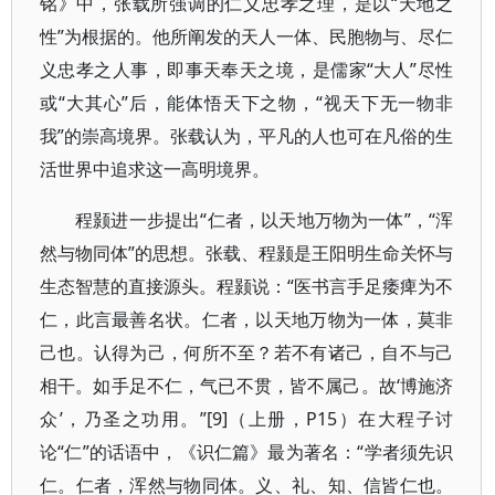
铭》中，张载所强调的仁义忠孝之理，是以“天地之
性”为根据的。他所阐发的天人一体、民胞物与、尽仁
义忠孝之人事，即事天奉天之境，是儒家“大人”尽性
或“大其心”后，能体悟天下之物，“视天下无一物非
我”的崇高境界。张载认为，平凡的人也可在凡俗的生
活世界中追求这一高明境界。
程颢进一步提出“仁者，以天地万物为一体”，“浑
然与物同体”的思想。张载、程颢是王阳明生命关怀与
生态智慧的直接源头。程颢说：“医书言手足痿痺为不
仁，此言最善名状。仁者，以天地万物为一体，莫非
己也。认得为己，何所不至？若不有诸己，自不与己
相干。如手足不仁，气已不贯，皆不属己。故‘博施济
众’，乃圣之功用。”[9]（上册，P15）在大程子讨
论“仁”的话语中，《识仁篇》最为著名：“学者须先识
仁。仁者，浑然与物同体。义、礼、知、信皆仁也。