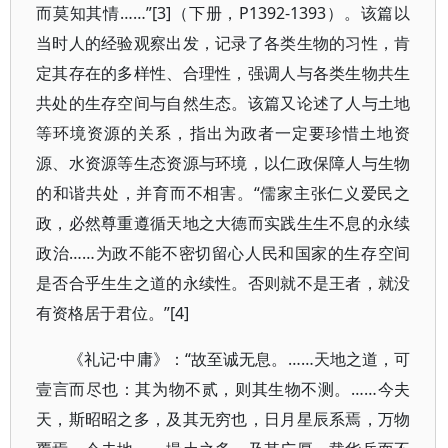
而莫知其情……”[3]（下册，P1392-1393）。该篇以
当时人的经验观察出发，记录了各类生物的习性，肯
定其存在的多样性、合理性，强调人与各类生物共生
共处的生存空间与自然生态。该篇又论述了人与土地
等环境资源的关系，指出为政者一定要珍惜土地资
源、水资源等生态资源与环境，以仁政保障人与生物
的和谐共处，并育而不相害。“儒家主张仁义爱民之
政，必然尊重遵循天地之大德而实践生生不息的永续
政治……为政不能不密切留心人民和国家的生存空间
是否合乎生生之道的永续性。否则就不是王者，就没
有资格居于君位。”[4]
《礼记·中庸》：“故至诚无息。……天地之道，可
壹言而尽也：其为物不贰，则其生物不测。……今夫
天，斯昭昭之多，及其无穷也，日月星辰系焉，万物