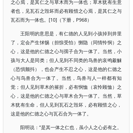
之心焉，是其仁之与草木而为一体也；草木犹有生意
者也，见瓦石之毁坏而必有顾惜之心焉，是其仁之与
瓦石而为一体也。[10]（下册，P968）
王阳明的意思是，有仁德的人见到小孩掉到井里
了，定会产生怵惕（担惊受怕）恻隐（同情怜悯）之
心，这是他的仁德之心与孺子合为一体了。当然，小
孩与大人是同类；但人见到不同类的鸟兽的哀鸣觳觫
（恐惧颤抖），也会产生不忍之心，这是他的仁德之
心与鸟兽合为一体了。当然，鸟兽与人一样都有知
觉；但人见到草木的摧折，必有悯恤（哀怜顾恤）之
心，这是他的仁德之心与草木合为一体了。当然，草
木犹有生命，但人见到瓦石之毁坏，必有顾惜之心，
这是他的仁德之心与瓦石合为一体了。
阳明说：“是其一体之仁也，虽小人之心必有之。