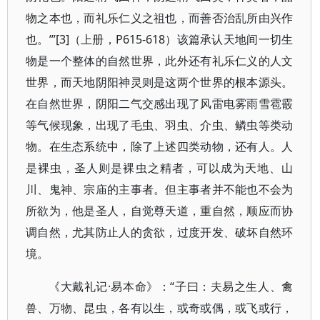
物之本也，而礼乐仁义之祖也，而善否治乱所由兴作
也。’”[3]（上册，P615-618）该篇承认天地间一切生
物是一个整体的自然世界，此外还有礼乐仁义的人文
世界，而天地阴阳神灵则是这两个世界的根本源头。
在自然世界，阴阳二气交感出现了风雷电雾雨雪雹霰
等气候现象，出现了毛虫、羽虫、介虫、鳞虫等类动
物。在生态系统中，除了上述四类动物，还有人。人
是裸虫，圣人则是裸虫之精者，可以成为天地、山
川、鬼神、宗庙的主事者。但主事者并不能也不会为
所欲为，他是圣人，自觉尊天道，重自然，顺应而协
调自然，尤其防止人的贪欲，过度开发、破坏自然环
境。
《大戴礼记·易本命》：“子曰：夫易之生人、禽
兽、万物、昆虫，各有以生，或奇或偶，或飞或行，