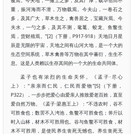
覆焉。今夫地，一撮土之多，及其广厚，载华岳而不
重，振河海而不泄，万物载焉。今夫山，一卷石之
多，及其广大，草木生之，禽兽居之，宝藏兴焉。今
夫水，一勺之多，及其不测，鼋鼍、蛟龙、鱼鳖生
焉，货财殖焉。”[2]（下册，P917-918）天地日月星
辰是无限的宇宙，天地之间有山河大地，是一个大的
生态空间系统，草木禽兽等万物在其中蕃衍，生生不
息。这是人类赖以生存其间的一个大的生命共同体。
孟子也有浓烈的生命关怀。《孟子·尽心
上》：“亲亲而仁民，仁民而爱物”[5]（下册，
P322），一步步把爱心由爱亲人推致爱老百姓，直至
爱自然万物。《孟子·梁惠王上》：“不违农时，谷不
可胜食也；数罟不入洿池，鱼鳖不可胜食也；斧斤以
时入山林，材木不可胜用也。谷与鱼鳖不可胜食，材
木不可胜用，是使民养生丧死无憾也。养生丧死无