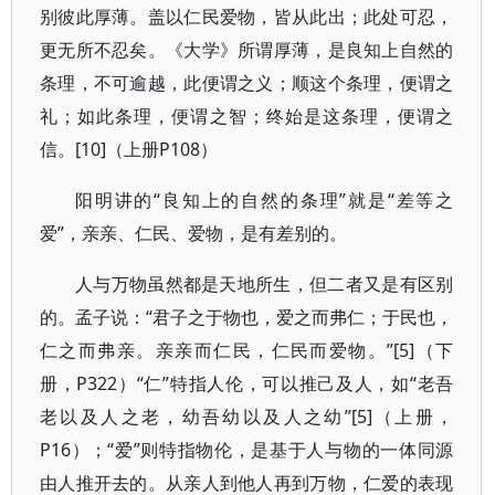
别彼此厚薄。盖以仁民爱物，皆从此出；此处可忍，
更无所不忍矣。《大学》所谓厚薄，是良知上自然的
条理，不可逾越，此便谓之义；顺这个条理，便谓之
礼；如此条理，便谓之智；终始是这条理，便谓之
信。[10]（上册P108）
阳明讲的“良知上的自然的条理”就是“差等之
爱”，亲亲、仁民、爱物，是有差别的。
人与万物虽然都是天地所生，但二者又是有区别
的。孟子说：“君子之于物也，爱之而弗仁；于民也，
仁之而弗亲。亲亲而仁民，仁民而爱物。”[5]（下
册，P322）“仁”特指人伦，可以推己及人，如“老吾
老以及人之老，幼吾幼以及人之幼”[5]（上册，
P16）；“爱”则特指物伦，是基于人与物的一体同源
由人推开去的。从亲人到他人再到万物，仁爱的表现