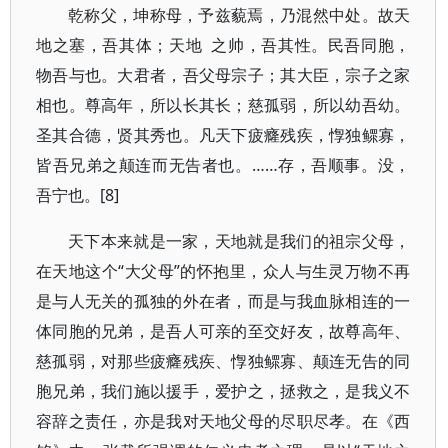
乾称父，坤称母，予兹藐焉，乃混然中处。故天
地之塞，吾其体；天地 之帅，吾其性。民吾同胞，
物吾与也。大君者，吾父母宗子；其大臣，宗子之家
相也。尊高年，所以长其长；慈孤弱，所以幼吾幼。
圣其合德，贤其秀也。凡天下疲癃残疾，惸独鳏寡，
皆吾兄弟之颠连而无告者也。……存，吾顺事。没，
吾宁也。[8]
天下本来就是一家，天地就是我们的祖宗父母，
在天地这个“大父母”的怀抱里，众人与生灵万物不再
是与人无关的孤独的外在者，而是与我血脉相连的一
体同胞的兄弟，是吾人可亲的至交好友，故尊高年、
慈孤弱，对那些疲癃残疾、惸独鳏寡、颠连无告的同
胞兄弟，我们施以援手，爱护之，拯救之，是我义不
容辞之责任，亦是我对天地父母的尽职尽孝。在《西