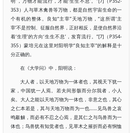
明’，万物才能流行，才能‘生生不息’。”[7]（P352-
353）人与草木禽兽等万物，都是自然宇宙生命的一
个有机的整体。良知“主宰”天地万物，“这所谓‘主
宰’不是控制、征服自然界，正好相反，是使自然界沿
着‘生理’的方向‘生生不息’，发育流行。”[7]（P354-
355）蒙培元在这里对阳明学“良知主宰”的解释是十
分正确的。
在《大学问》中，阳明说：
大人者，以天地万物为一体者也，其视天下犹一
家，中国犹一人焉。若夫间形骸而分尔我者，小人
矣。大人之能以天地万物为一体也，非意之也，其心
之仁本若是，其与天地万物而为一也……见鸟兽之哀
鸣觳觫，而必有不忍之心焉，是其仁之与鸟兽而为一
体也；鸟兽犹有知觉者也，见草木之摧折而必有悯恤