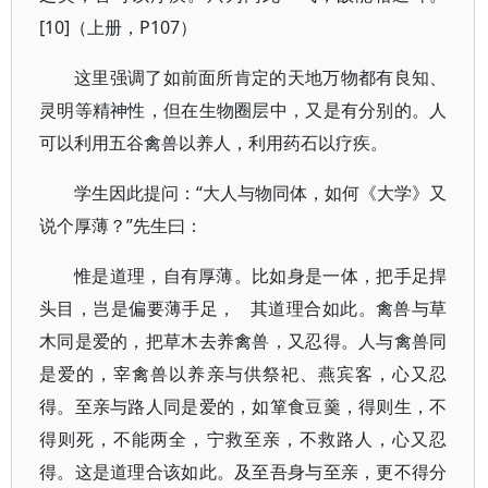
[10]（上册，P107）
这里强调了如前面所肯定的天地万物都有良知、
灵明等精神性，但在生物圈层中，又是有分别的。人
可以利用五谷禽兽以养人，利用药石以疗疾。
学生因此提问：“大人与物同体，如何《大学》又
说个厚薄？”先生曰：
惟是道理，自有厚薄。比如身是一体，把手足捍
头目，岂是偏要薄手足， 其道理合如此。禽兽与草
木同是爱的，把草木去养禽兽，又忍得。人与禽兽同
是爱的，宰禽兽以养亲与供祭祀、燕宾客，心又忍
得。至亲与路人同是爱的，如箪食豆羹，得则生，不
得则死，不能两全，宁救至亲，不救路人，心又忍
得。这是道理合该如此。及至吾身与至亲，更不得分