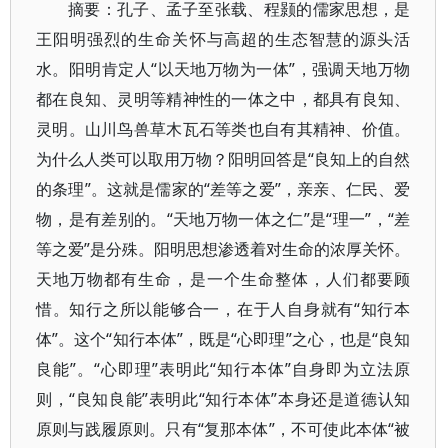
摘要：孔子、孟子至张载、程颢的儒家思想，是
王阳明强烈的生命关怀与高超的生态智慧的源头活
水。阳明肯定人“以天地万物为一体”，强调天地万物
都在良知、灵明等精神性的一体之中，都具有良知、
灵明。山川鸟兽草木瓦石等类也自有其精神、价值。
为什么人类可以取用万物？阳明回答是“良知上的自然
的条理”。这就是儒家的“差等之爱”，亲亲、仁民、爱
物，是有差别的。“天地万物一体之仁”是“理一”，“差
等之爱”是分殊。阳明思想渗透着对生命的浓厚关怀。
天地万物都有生命，是一个生命整体，人们都要顾
惜。知行之所以能够合一，在于人自身就有“知行本
体”。这个“知行本体”，既是“心即理”之心，也是“良知
良能”。“心即理”表明此“知行本体”自身即为立法原
则，“良知良能”表明此“知行本体”本身还是道德认知
原则与践履原则。只有“复那本体”，不可使此本体“被