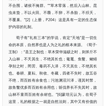
不合围，诸侯不掩群。”“草木零落，然后入山林。昆
虫未蛰，不以火田。不麛，不卵，不杀胎，不殀夭，
不覆巢。”[2]（上册，P204）这是具有一定的生态保
护内容的礼制。
荀子有“礼有三本”的学说，肯定“天地”是一切生
命的本原，自然界也是人为之礼的根本来源。《荀子·
王制》：“圣王之制也：草木荣华滋硕之时，则斧斤不
入山林，不夭其生，不绝其长也；鼋鼍、鱼鳖、鳅鳝
孕别之时，罔罟、毒药不入泽，不夭其生，不绝其长
也。春耕、夏耘、秋收、冬藏，四者不失时，故五谷
不绝，而百姓有余食也；污池渊沼川泽，谨其时禁，
故鱼鳖优多而百姓有余用也；斩伐养长不失其时，故
山林不童而百姓有余材也。”[6]蒙培元认为，在荀子
这里，礼的根据之一就是自然法则，其中又有价值的