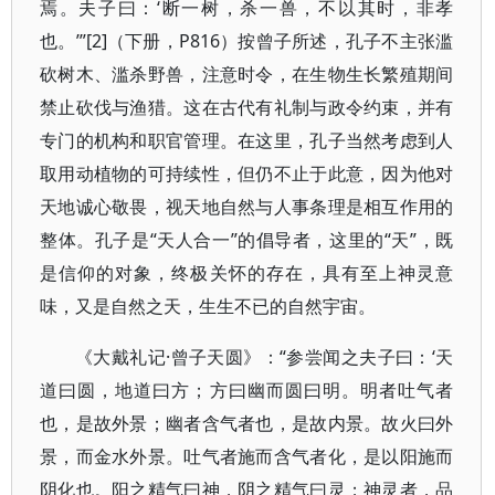
焉。夫子曰：‘断一树，杀一兽，不以其时，非孝
也。’”[2]（下册，P816）按曾子所述，孔子不主张滥
砍树木、滥杀野兽，注意时令，在生物生长繁殖期间
禁止砍伐与渔猎。这在古代有礼制与政令约束，并有
专门的机构和职官管理。在这里，孔子当然考虑到人
取用动植物的可持续性，但仍不止于此意，因为他对
天地诚心敬畏，视天地自然与人事条理是相互作用的
整体。孔子是“天人合一”的倡导者，这里的“天”，既
是信仰的对象，终极关怀的存在，具有至上神灵意
味，又是自然之天，生生不已的自然宇宙。
《大戴礼记·曾子天圆》：“参尝闻之夫子曰：‘天
道曰圆，地道曰方；方曰幽而圆曰明。明者吐气者
也，是故外景；幽者含气者也，是故内景。故火曰外
景，而金水外景。吐气者施而含气者化，是以阳施而
阴化也。阳之精气曰神，阴之精气曰灵；神灵者，品