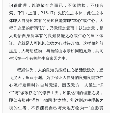
识得此理，以诚敬存之而已，不须防检，不须穷
索。”[9]（上册，P16-17）先识仁之本体，此仁之本
体即人自身所本有的良知良能亦即“本心”或仁心。大
程子这里的所谓“识”，乃觉悟之意而非认知之意，是
人觉悟自身所本有的良知良能之心或仁心的当下体
证。这就是人可以以仁德之心对待万物。这样做的前
提是，人与动植物、与自然山水亲如同胞兄弟，共同
生活在一个有机的生命家园之中。
程颢认为，人的良知良能或仁心是活泼泼的，鸢
飞戾天，鱼跃于渊。为了保证人自身的良知良能或仁
心流行发用时的自然无滞、圆应无方，人通过“识
仁”与“诚敬存之”的修养工夫，所欲达到的理想之境，
即仁者那种“浑然与物同体”之境。能达到这种理想之
境的仁者，不仅能视自己与天地万物为一“血脉贯