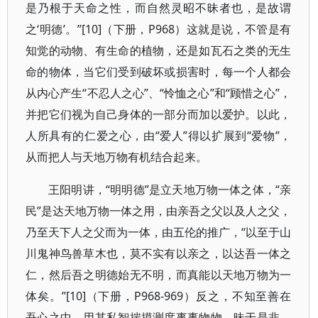
是乃根于天命之性，而自然灵昭不昧者也，是故谓
之‘明德’。”[10]（下册，P968）这就是说，不管是有
知觉的动物、有生命的植物，还是如瓦石之类的无生
命的物体，当它们受到破坏或损害时，每一个人都会
从内心产生“不忍人之心”、“怜恤之心”和“顾惜之心”，
并把它们视为自己身体的一部分而加以爱护。以此，
人所具有的仁爱之心，由“爱人”得以扩展到“爱物”，
从而把人与天地万物有机结合起来。
王阳明讲，“明明德”是立天地万物一体之体，“亲
民”是达天地万物一体之用，由亲吾之父以及人之父，
乃至天下人之父而为一体，由五伦的推广，“以至于山
川鬼神鸟兽草木也，莫不实有以亲之，以达吾一体之
仁，然后吾之明德始无不明，而真能以天地万物为一
体矣。”[10]（下册，P968-969）反之，不知至善在
吾心之中，用其私智揣摸测度事事物物，昧于是非，