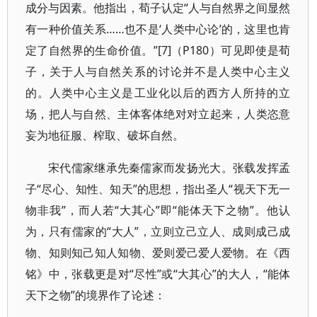
成分与因素。他指出，荀子认定“人与自然界之间显然
有一种价值关系……也不是‘人类中心论’的，这里也肯
定了自然界的生命价值。”[7]（P180）可见即使是荀
子，关于人与自然关系的讨论并不是人类中心主义
的。人类中心主义是工业化以后的西方人所持的立
场，把人与自然、主体客体绝对对立起来，人类恣意
妄为地征服、榨取、破坏自然。
宋代儒家继承先秦儒家而发扬光大。张载发挥孟
子“尽心、知性、知天”的思想，指出圣人“视天下无一
物非我”，而人若“大其心”即“能体天下之物”。他认
为，只有儒家的“大人”，立则立己立人、成则成己成
物、知则知己知人知物、爱则爱己爱人爱物。在《西
铭》中，张载更是对“尽性”或“大其心”的大人，“能体
天下之物”的境界作了论述：