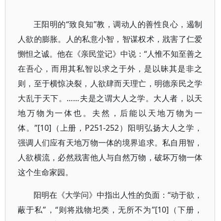
王阳明的“致良知”教，调动人的善性良心，遏制
人欲的膨胀。人的私意小智，智谋权术，戕害了仁爱
恻怛之诚。他在《亲民堂记》中说：“人惟不知至善之
在吾心，而用其私智以求之于外，是以昧其是非之
则，至于横惊决裂，人欲肆而天理亡，明德亲民之学
大乱于天下。……夫是之谓大人之学。大人者，以天
地万物为一体也。夫然，后能以天地万物为一
体。”[10]（上册，P251-252）阳明弘扬大人之学，
强调人们应有天地万物一体的境界追求。私自用智，
人欲横流，必然戕害他人与自然万物，破坏万物一体
这个生命家园。
阳明在《大学问》中指出人性的负面：“动于欲，
蔽于私”，“则将戕物圯类，无所不为”[10]（下册，