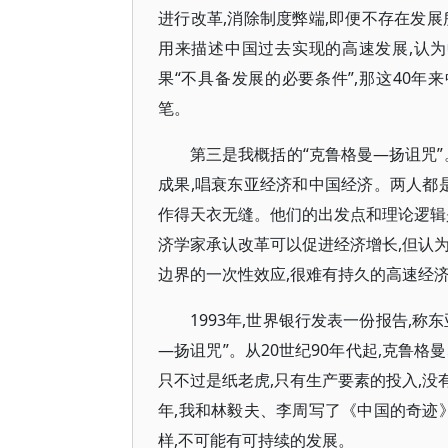
进行改革,消除制度弊端,即便不存在发
用来描述中国过去实现的高速发展,认
果“不具备发展的必要条件”,那这40
笔。
第三是我概括的“克鲁格曼—扬诅咒”
成果,唱衰东亚经济和中国经济。两人都
作得天衣无缝。他们的出发点和理论逻辑
济学家承认改革可以促进经济增长,但认
边界的一次性效应,很难有持久的高速经
1993年,世界银行发表一份报告,称
—扬诅咒”。从20世纪90年代起,克鲁
只不过是纸老虎,只有生产要素的投入,没有
年,我和林毅夫、李周写了《中国的奇迹
样,不可能有可持续的发展。