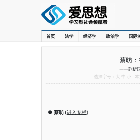
首页
法学
经济学
政治学
国际
蔡昉：
——剖析
选择字号：
大
中
小
本文
●
蔡昉
(
进入专栏
)