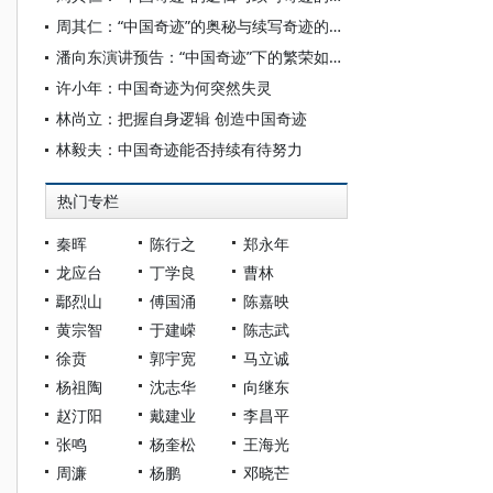
周其仁：“中国奇迹”的奥秘与续写奇迹的关键
潘向东演讲预告：“中国奇迹”下的繁荣如何延续？
许小年：中国奇迹为何突然失灵
林尚立：把握自身逻辑 创造中国奇迹
林毅夫：中国奇迹能否持续有待努力
热门专栏
秦晖
陈行之
郑永年
龙应台
丁学良
曹林
鄢烈山
傅国涌
陈嘉映
黄宗智
于建嵘
陈志武
徐贲
郭宇宽
马立诚
杨祖陶
沈志华
向继东
赵汀阳
戴建业
李昌平
张鸣
杨奎松
王海光
周濂
杨鹏
邓晓芒