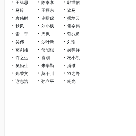
王缉思
陈奉孝
郭世佑
马玲
王振东
狄马
袁伟时
史啸虎
熊培云
秋风
刘小枫
孟令伟
雷一宁
周枫
蒋兆勇
吴伟
沙叶新
刘瑜
葛剑雄
储昭根
吴稼祥
许之远
袁刚
杨小凯
吴励生
朱学勤
潘维
郑秉文
莫于川
羽之野
谢志浩
孙立平
杨光