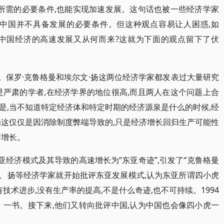
展所需的必要条件,也能实现加速发展。这句话也被一些经济学家
为中国并不具备发展的必要条件。但这种观点容易让人困惑,如
年来中国经济的高速发展又从何而来?这就为下面的观点留下了伏
。保罗·克鲁格曼和埃尔文·扬这两位经济学家都发表过大量研究
是严肃的学者,在经济学界的地位很高,而且两人在这个问题上合
是,当不知道特定经济体和特定时期的经济源泉是什么的时候,经
为这仅仅是因消除制度弊端导致的,只是经济增长回归生产可能性
济增长。
东亚经济模式及其导致的高速增长为“东亚奇迹”,引发了“克鲁格曼
格曼、扬等经济学家就开始批评东亚发展模式,认为东亚所谓四小虎
技术进步,没有生产率的提高,不是什么奇迹,也不可持续。1994
》一书。接下来,他们又转向批评中国,认为中国也会像四小虎一