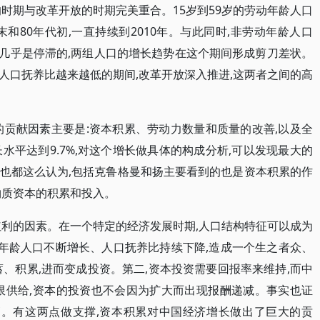
时期与改革开放的时期完美重合。15岁到59岁的劳动年龄人口
末和80年代初,一直持续到2010年。与此同时,非劳动年龄人口
增长几乎是停滞的,两组人口的增长趋势在这个期间形成剪刀差状。
人口抚养比越来越低的期间,改革开放深入推进,这两者之间的高
的贡献因素主要是:资本积累、劳动力数量和质量的改善,以及全
水平达到9.7%,对这个增长做具体的构成分析,可以发现最大的
也都这么认为,包括克鲁格曼和扬主要看到的也是资本积累的作
物质资本的积累和投入。
红利的因素。在一个特定的经济发展时期,人口结构特征可以成为
动年龄人口不断增长、人口抚养比持续下降,造成一个生之者众、
、积累,进而变成投资。第二,资本投资需要回报率来维持,而中
限供给,资本的投资也不会因为扩大而出现报酬递减。事实也证
高。有这两点做支撑,资本积累对中国经济增长做出了巨大的贡