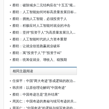
蔡昉：破除城乡二元结构应在“十五五”规划中高度优先
蔡昉：人工智能如何对标高质量发展目标？
蔡昉：拥抱人工智能，必须投资于人
蔡昉：积极应对人工智能对就业的冲击
蔡昉：坚持“投资于人”为高质量发展注入持久动力——兼论如何实现2035年和“十五五”时期的发展目标
蔡昉：人工智能时代的人力资本重塑
蔡昉：让就业创造跑赢就业破坏
蔡昉：寓“投资于人”于“投资于AI”
蔡昉：统筹促就业、增收入、稳预期
相同主题阅读
任保平：中国“两大奇迹”形成逻辑的政治经济学阐释
韩庆祥：以原创理论解码“中国奇迹”
蔡昉：中国奇迹岂是“意外结果”
周其仁：中国奇迹的奥秘与续写奇迹的关键
周其仁：“中国奇迹”的逻辑与续写奇迹的关键