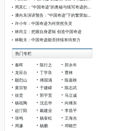
周其仁：“中国奇迹”的奥秘与续写奇迹的关键
潘向东演讲预告：“中国奇迹”下的繁荣如何延续？
许小年：中国奇迹为何突然失灵
林尚立：把握自身逻辑 创造中国奇迹
林毅夫：中国奇迹能否持续有待努力
热门专栏
秦晖
陈行之
郑永年
龙应台
丁学良
曹林
鄢烈山
傅国涌
陈嘉映
黄宗智
于建嵘
陈志武
徐贲
郭宇宽
马立诚
杨祖陶
沈志华
向继东
赵汀阳
戴建业
李昌平
张鸣
杨奎松
王海光
周濂
杨鹏
邓晓芒