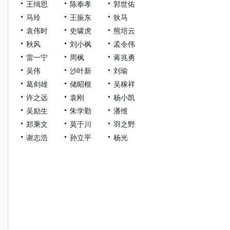
王缉思
陈奉孝
郭世佑
马玲
王振东
狄马
袁伟时
史啸虎
熊培云
秋风
刘小枫
孟令伟
雷一宁
周枫
蒋兆勇
吴伟
沙叶新
刘瑜
葛剑雄
储昭根
吴稼祥
许之远
袁刚
杨小凯
吴励生
朱学勤
潘维
郑秉文
莫于川
羽之野
谢志浩
孙立平
杨光