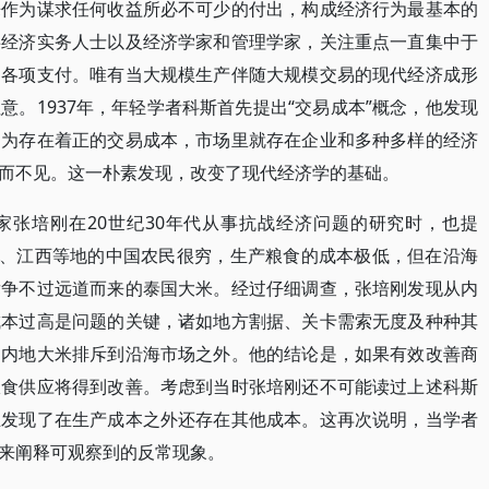
来作为谋求任何收益所必不可少的付出，构成经济行为最基本的
事经济实务人士以及经济学家和管理学家，关注重点一直集中于
的各项支付。唯有当大规模生产伴随大规模交易的现代经济成形
。1937年，年轻学者科斯首先提出“交易成本”概念，他发现
因为存在着正的交易成本，市场里就存在企业和多种多样的经济
而不见。这一朴素发现，改变了现代经济学的基础。
家张培刚在20世纪30年代从事抗战经济问题的研究时，也提
南、江西等地的中国农民很穷，生产粮食的成本极低，但在沿海
竞争不过远道而来的泰国大米。经过仔细调查，张培刚发现从内
成本过高是问题的关键，诸如地方割据、关卡需索无度及种种其
的内地大米排斥到沿海市场之外。他的结论是，如果有效改善商
粮食供应将得到改善。考虑到当时张培刚还不可能读过上述科斯
立发现了在生产成本之外还存在其他成本。这再次说明，当学者
来阐释可观察到的反常现象。