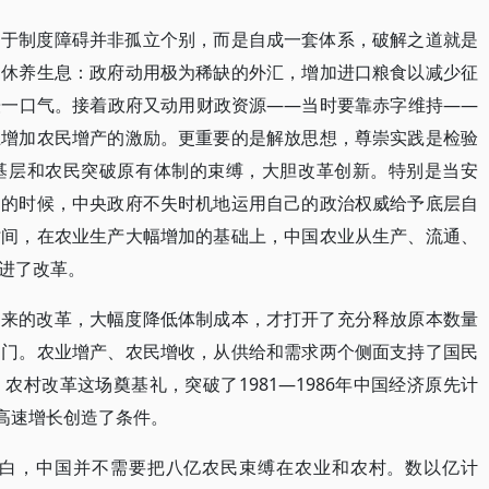
由于制度障碍并非孤立个别，而是自成一套体系，破解之道就是
是休养生息：政府动用极为稀缺的外汇，增加进口粮食以减少征
缓一口气。接着政府又动用财政资源——当时要靠赤字维持——
上增加农民增产的激励。更重要的是解放思想，尊崇实践是检验
基层和农民突破原有体制的束缚，大胆改革创新。特别是当安
户的时候，中央政府不失时机地运用自己的政治权威给予底层自
时间，在农业生产大幅增加的基础上，中国农业从生产、流通、
进了改革。
出来的改革，大幅度降低体制成本，才打开了充分释放原本数量
阀门。农业增产、农民增收，从供给和需求两个侧面支持了国民
村改革这场奠基礼，突破了1981—1986年中国经济原先计
更高速增长创造了条件。
经明白，中国并不需要把八亿农民束缚在农业和农村。数以亿计