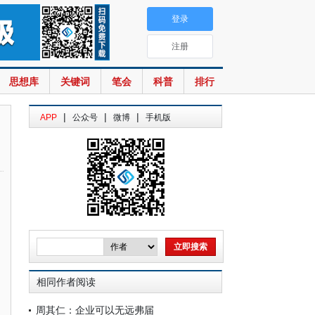
登录
注册
思想库
关键词
笔会
科普
排行
|
|
|
APP
公众号
微博
手机版
相同作者阅读
周其仁：企业可以无远弗届