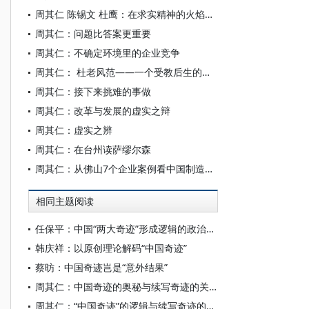
周其仁 陈锡文 杜鹰：在求实精神的火焰中完成理论经济学的变革
周其仁：问题比答案更重要
周其仁：不确定环境里的企业竞争
周其仁： 杜老风范——一个受教后生的记忆
周其仁：接下来挑难的事做
周其仁：改革与发展的虚实之辩
周其仁：虚实之辨
周其仁：在台州读萨缪尔森
周其仁：从佛山7个企业案例看中国制造业创新趋势
相同主题阅读
任保平：中国“两大奇迹”形成逻辑的政治经济学阐释
韩庆祥：以原创理论解码“中国奇迹”
蔡昉：中国奇迹岂是“意外结果”
周其仁：中国奇迹的奥秘与续写奇迹的关键
周其仁：“中国奇迹”的逻辑与续写奇迹的关键