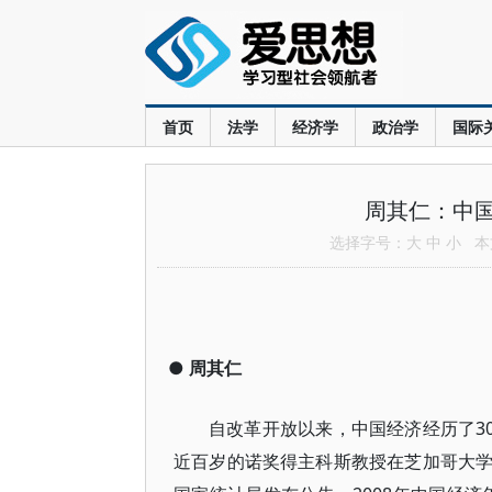
首页
法学
经济学
政治学
国际
周其仁：中
选择字号：
大
中
小
本文
●
周其仁
自改革开放以来，中国经济经历了30
近百岁的诺奖得主科斯教授在芝加哥大