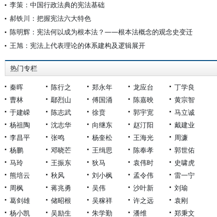
李策：中国行政法典的宪法基础
郝铁川：把握宪法六大特色
陈明辉：宪法何以成为根本法？——根本法概念的观念史变迁
王旭：宪法上代表理论的体系建构及逻辑展开
热门专栏
秦晖
陈行之
郑永年
龙应台
丁学良
曹林
鄢烈山
傅国涌
陈嘉映
黄宗智
于建嵘
陈志武
徐贲
郭宇宽
马立诚
杨祖陶
沈志华
向继东
赵汀阳
戴建业
李昌平
张鸣
杨奎松
王海光
周濂
杨鹏
邓晓芒
王缉思
陈奉孝
郭世佑
马玲
王振东
狄马
袁伟时
史啸虎
熊培云
秋风
刘小枫
孟令伟
雷一宁
周枫
蒋兆勇
吴伟
沙叶新
刘瑜
葛剑雄
储昭根
吴稼祥
许之远
袁刚
杨小凯
吴励生
朱学勤
潘维
郑秉文