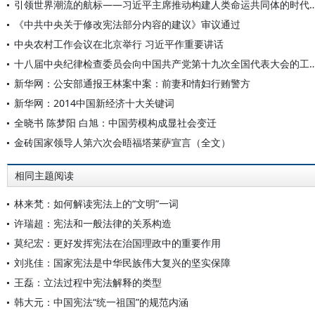
引领世界潮流的航标——习近平主席推动构建人类命
《中共中央关于修改宪法部分内容的建议》审议通过
中央农村工作会议在北京举行 习近平作重要讲话
十八届中央纪律检查委员会向中国共产党第十九次全国
新华网：公安部通报王林案中案：前妻和情妇行贿警方
新华网：2014中国新经济十大关键词
全晓书 陈梦阳 白旭：中国劳模构成显社会变迁
金砖国家领导人第六次会晤福塔莱萨宣言（全文）
相同主题阅读
林来梵：如何解读宪法上的“文明”一词
许瑞超：宪法和一般法律的关系构造
莫纪宏：更好发挥宪法在治国理政中的重要作用
刘兆佳：国家宪法是中华民族伟大复兴的坚实保障
王磊：立法过程中宪法解释的类型
韩大元：中国宪法“统一祖国”的规范内涵