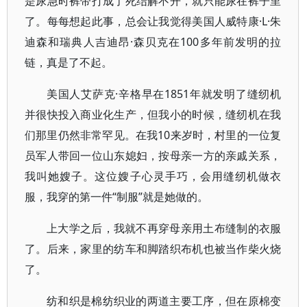
是尿急时裤带打成了死结解不开，就只能尿在裤子里
了。每每想起此事，总会让我觉得美国人威特康·L·朱
迪森和瑞典人吉迪昂·森贝克在100多年前发明的拉
链，真是了不起。
美国人艾萨克·辛格早在1851年就发明了缝纫机
并很快投入商业化生产，但我小的时候，缝纫机在我
们那里仍然非常罕见。在我10来岁时，村里的一位复
员军人带回一位山东媳妇，按母亲一方的亲戚关系，
我叫她嫂子。这位嫂子心灵手巧，会用缝纫机做衣
服，我穿的第一件“制服”就是她做的。
上大学之后，我就不再穿母亲用土布缝制的衣服
了。后来，家里的纺车和脚踏织布机也被当作柴火烧
了。
纺和织是棉纺织业的两道主要工序，但在原棉变