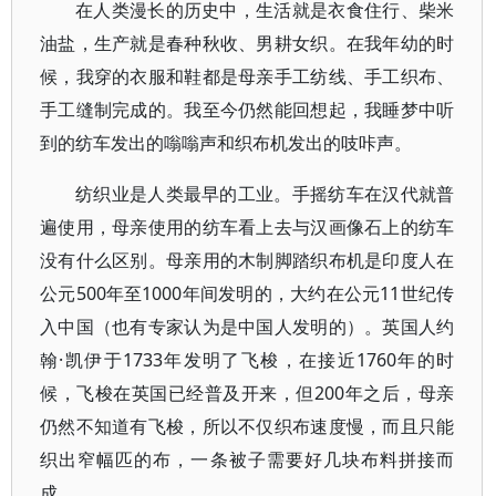
在人类漫长的历史中，生活就是衣食住行、柴米
油盐，生产就是春种秋收、男耕女织。在我年幼的时
候，我穿的衣服和鞋都是母亲手工纺线、手工织布、
手工缝制完成的。我至今仍然能回想起，我睡梦中听
到的纺车发出的嗡嗡声和织布机发出的吱咔声。
纺织业是人类最早的工业。手摇纺车在汉代就普
遍使用，母亲使用的纺车看上去与汉画像石上的纺车
没有什么区别。母亲用的木制脚踏织布机是印度人在
公元500年至1000年间发明的，大约在公元11世纪传
入中国（也有专家认为是中国人发明的）。英国人约
翰·凯伊于1733年发明了飞梭，在接近1760年的时
候，飞梭在英国已经普及开来，但200年之后，母亲
仍然不知道有飞梭，所以不仅织布速度慢，而且只能
织出窄幅匹的布，一条被子需要好几块布料拼接而
成。