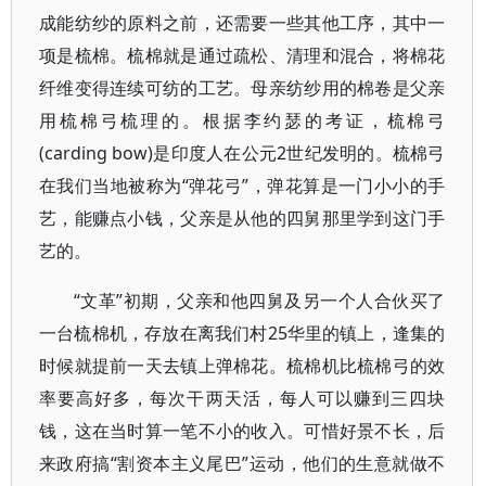
成能纺纱的原料之前，还需要一些其他工序，其中一
项是梳棉。梳棉就是通过疏松、清理和混合，将棉花
纤维变得连续可纺的工艺。母亲纺纱用的棉卷是父亲
用梳棉弓梳理的。根据李约瑟的考证，梳棉弓
(carding bow)是印度人在公元2世纪发明的。梳棉弓
在我们当地被称为“弹花弓”，弹花算是一门小小的手
艺，能赚点小钱，父亲是从他的四舅那里学到这门手
艺的。
“文革”初期，父亲和他四舅及另一个人合伙买了
一台梳棉机，存放在离我们村25华里的镇上，逢集的
时候就提前一天去镇上弹棉花。梳棉机比梳棉弓的效
率要高好多，每次干两天活，每人可以赚到三四块
钱，这在当时算一笔不小的收入。可惜好景不长，后
来政府搞“割资本主义尾巴”运动，他们的生意就做不