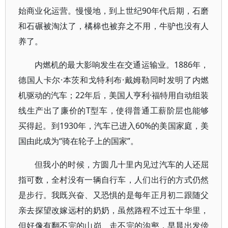
始商业化运营。慢慢地，到上世纪90年代后期，石磨
和石碾被淘汰了，橘槔也被弃之不用，牛驴也没有人
养了。
内燃机的最大影响发生在交通运输业。1886年，
德国人卡尔·本茨和戈特利布·戴姆勒同时发明了内燃
机驱动的汽车；22年后，美国人亨利·福特用自动组装
线生产出了廉价的T型车，使得普通工薪阶层也能够
买得起。到1930年，汽车已进入60%的美国家庭，美
国由此成为“骑在轮子上的国家”。
但我小的时候，方圆几十里内见过汽车的人还屈
指可数，全村没有一辆自行车，人们出行的方式仍然
是步行。我既兴奋、又恐惧的是每年正月初二跟随父
亲去探望改嫁远村的奶奶，虽然路程不过五十华里，
但好像有翻不完的山峁、走不完的沟壑，早晨出发傍