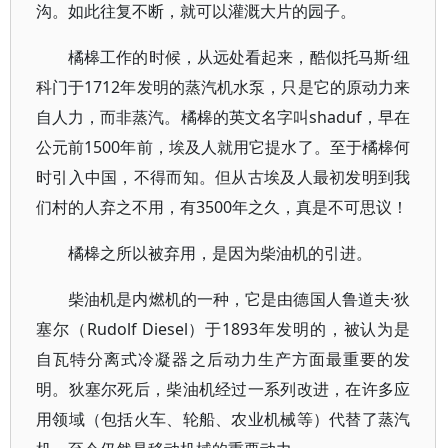
沟。如此往复不断，就可以灌溉大片的园子。
橘槔工作的时候，从远处看起来，酷似托马斯·纽
科门于1712年发明的蒸汽机水泵，只是它的原动力来
自人力，而非蒸汽。橘槔的英文名字叫shaduf，早在
公元前1500年前，埃及人就用它提水了。至于橘槔何
时引入中国，不得而知。但从古埃及人最初发明到我
们村的人弃之不用，有3500年之久，真是不可思议！
橘槔之所以被弃用，是因为柴油机的引进。
柴油机是内燃机的一种，它是由德国人鲁道夫·狄
塞尔（Rudolf Diesel）于1893年发明的，被认为是
自瓦特分离式冷凝器之后动力生产方面最重要的发
明。狄塞尔死后，柴油机经过一系列改进，在许多应
用领域（包括火车、轮船、农业机械等）代替了蒸汽