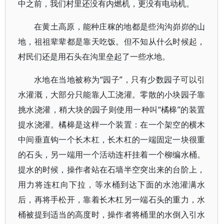
中之前，我们村里还没有内燃机，更没有电动机。
在黄土高原，能种庄稼的地都是些沟沟峁峁的山
地，祖祖辈辈都是靠天吃饭。但不知从什么时候起，
村民们还是用石头在沟里垒起了一些水地。
水地在当地被称为“园子”，只有少数园子可以引
水灌溉，大部分只能靠人工浇灌。零散的小块园子靠
挑水浇灌，稍大块的园子则使用一种叫“橘槔”的装置
提水浇灌。橘槔是这样一个装置：在一个架空的横木
中间垂直钩一个长木杠，长木杠的一端固定一块很重
的石头，另一端用一个活动连杆挂着一个柳编水桶。
提水的时候，操作者站在石墙半空突出来的台阶上，
用力将连杠向下拉，等水桶到达下面的水池灌满水
后，再将手松开，靠着长木杠另一端石头的重力，水
桶被提到适当的高度时，操作者将桶里的水倒入引水