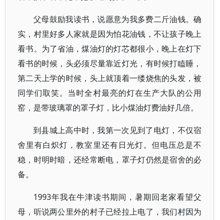
父母鼓励我读书，说愿意为我多费二斤油钱。确
实，村里好多人家就是因为怕花油钱，不让孩子晚上
看书。为了省油，煤油灯的灯芯都很小，晚上在灯下
看书的时候，头必须尽量靠近灯光，有时候打瞌睡，
第二天上学的时候，头上就顶着一缕烧焦的头发，被
同学们取笑。当时全村最亮的灯在生产大队的公用
窑，是带玻璃罩的罩子灯，比小煤油灯费油好几倍。
到县城上高中时，我第一次见到了电灯，不仅宿
舍里有白炽灯，教室里还有日光灯。但电压总是不
稳，时明时暗，还经常断电，罩子灯仍然是宿舍的必
备。
1993年我在牛津读书期间，暑期回老家看望父
母，听说两公里外的村子已经拉上电了，我们村因为