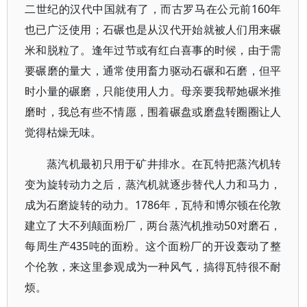
二世纪的汉代中国就有了，而古罗马在公元前160年
也已广泛使用；石碾也是从汉代开始就被人们用来碾
米和脱粒了。逢年过节或有红白喜事的时候，由于需
要碾磨的量大，通常使用畜力驱动石碾和石磨，但平
时小量的碾磨，只能使用人力。母亲要我帮她碾米推
磨时，我总有些不情愿，围着碾盘或磨盘转圈圈让人
觉得枯燥无味。
蒸汽机最初只用于矿井排水。在瓦特把蒸汽机转
变为旋转动力之后，蒸汽机就逐步替代人力和马力，
成为石磨旋转的动力。1786年，瓦特和博尔顿在伦敦
建立了大不列颠面粉厂，两台蒸汽机推动50对磨石，
每周生产435吨的面粉。这个面粉厂的开设轰动了整
个伦敦，来这里参观成为一种风气，搞得瓦特很不耐
烦。