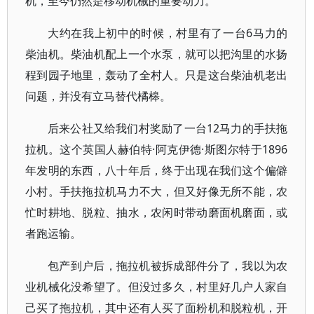
机，至今仍然是移动机械的重要动力。
大约在我上初中的时候，村里有了一台6马力的
柴油机。柴油机配上一个水泵，就可以把沟里的水扬
程到园子地里，轰动了全村人。只是这台柴油机老出
问题，并没有立马替代橘槔。
后来公社又给我们村奖励了一台12马力的手扶拖
拉机。这个英国人赫伯特·阿克伊德·斯图尔特于1896
年发明的东西，八十年后，终于出现在我们这个偏僻
小村。手扶拖拉机马力不大，但又好像无所不能，农
忙时耕地、脱粒、抽水，农闲时带动磨面机磨面，或
者跑运输。
包产到户后，拖拉机被拆成部件分了，我以为农
业机械化没希望了。但没过多久，村里好几户人家自
己买了拖拉机，其中还有人买了面粉机和脱粒机，开