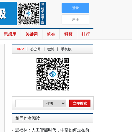
登录
注册
思想库
关键词
笔会
科普
排行
|
|
|
APP
公众号
微博
手机版
相同作者阅读
迟福林：人工智能时代，中部如何走在前？