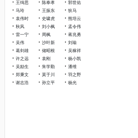
王缉思
陈奉孝
郭世佑
马玲
王振东
狄马
袁伟时
史啸虎
熊培云
秋风
刘小枫
孟令伟
雷一宁
周枫
蒋兆勇
吴伟
沙叶新
刘瑜
葛剑雄
储昭根
吴稼祥
许之远
袁刚
杨小凯
吴励生
朱学勤
潘维
郑秉文
莫于川
羽之野
谢志浩
孙立平
杨光