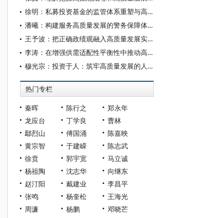
徐明：私募投资基金的监管体系重塑与高质量发展路径
潘曦：构建服务高质量发展的警务保障体系
王予波：把正确政绩观融入高质量发展实践
李涛：在增强供需适配性平衡性中推动高质量发展
穆光宗：投资于人：筑牢高质量发展的人力资本根基
热门专栏
秦晖
陈行之
郑永年
龙应台
丁学良
曹林
鄢烈山
傅国涌
陈嘉映
黄宗智
于建嵘
陈志武
徐贲
郭宇宽
马立诚
杨祖陶
沈志华
向继东
赵汀阳
戴建业
李昌平
张鸣
杨奎松
王海光
周濂
杨鹏
邓晓芒