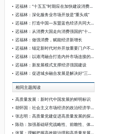
迟福林：“十五五”时期应在加快建设消费强国上发力
迟福林：深化服务业市场开放是“重头戏”
迟福林：打造中国—东盟蓝色经济共同大市场的战略平台
迟福林：从消费大国走向消费强国的“十五五”
迟福林：做强消费，赋能经济新增长
迟福林：锚定新时代对外开放重要门户不动摇
迟福林：以港湾融合打造内外市场连接的战略支点
迟福林：新发展模式支撑经济强国建设
迟福林：促进城乡融合发展是解决好“三农”问题的根本之策
相同主题阅读
高质量发展：新时代中国发展的鲜明标识
胡怀国：社会主义市场经济的政治经济学解析
张志明：高质量党建促进高质量发展的探索创新
陈劲：加强基础研究战略性、前瞻性、体系化布局
张翼：理解把握高效能治理和高质量发展的有机结合