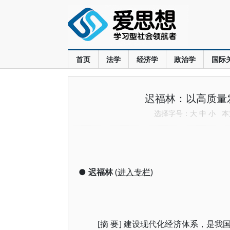
首页
法学
经济学
政治学
国际
迟福林：以高质量
选择字号：
大
中
小
本文
●
迟福林
(
进入专栏
)
[摘 要] 建设现代化经济体系，是