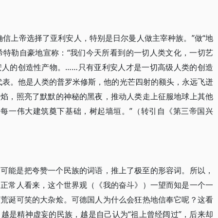
确信上帝选择了亚利安人，特别是日尔曼人做主宰种族。”做“地
，希特勒自豪地宣称：“我们今天所看到的一切人类文化，一切艺
安人的创造性产物。……只有亚利安人才是一切高级人类的创造
型代表。他是人类的普罗米修斯，他的光芒四射的额头，永远飞迸
火焰，照亮了默默的神秘的黑夜，推动人类走上征服地球上其他
中每一伟大建筑奠下基础，树起墙垣。”（转引自《第三帝国兴
，可能是把夸赞一个民族的词语，推上了极至的形容词。所以，
个正常人看来，这个世界观（《我的奋斗》）一望而知是一个一
的荒诞可笑的大杂烩。可德国人为什么会狂热地信奉它呢？这看
越是精神虚妄的民族，越是自己认为“祖上曾经阔过”，后来却