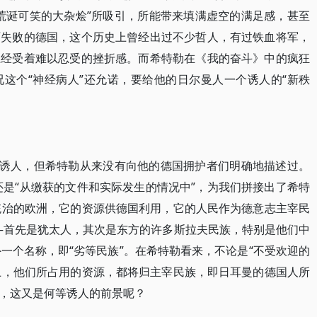
荒诞可笑的大杂烩”所吸引，所能带来填满虚空的满足感，甚至
历失败的德国，这个历史上曾经出过不少哲人，有过铁血将军，
上经受着难以忍受的挫折感。而希特勒在《我的奋斗》中的疯狂
这个“神经病人”还允诺，要给他的日尔曼人一个诱人的“新秩
分诱人，但希特勒从来没有向他的德国拥护者们明确地描述过。
还是“从缴获的文件和实际发生的情况中”，为我们拼接出了希特
粹统治的欧洲，它的资源供德国利用，它的人民作为德意志主宰民
——首先是犹太人，其次是东方的许多斯拉夫民族，特别是他们中
外一个名称，即“劣等民族”。在希特勒看来，不论是“不受欢迎的
世上，他们所占用的资源，都将归主宰民族，即日耳曼的德国人所
，这又是何等诱人的前景呢？