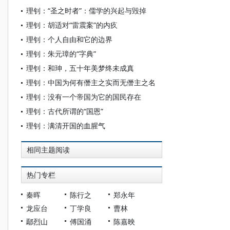
理钊：“圣之时者”：儒学的兴起与毁掉
理钊：胡适对“雷震案”的内疚
理钊：个人自由和它的边界
理钊：朱元璋的“字典”
理钊：和珅，五十年美梦终未成真
理钊：中国为何有僭主之实而无僭主之名
理钊：没有一个帝国为它的国民存在
理钊：古代所谓的“国恩”
理钊：满清开国的血腥气
相同主题阅读
热门专栏
秦晖
陈行之
郑永年
龙应台
丁学良
曹林
鄢烈山
傅国涌
陈嘉映