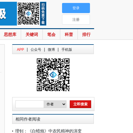
登录
注册
思想库
关键词
笔会
科普
排行
|
|
|
APP
公众号
微博
手机版
相同作者阅读
理钊：《白蜡烛》中农民精神的演变