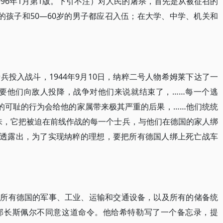
96年1月第1版。下引不注）对人民的屠杀，首先是从被征召的
岁的孩子和50—60岁的男子都应召入伍；在大学、中学、机关和
投入战斗，1944年9月10日，纳粹二号人物希姆莱下达了一
只要他们向敌人投降，战争对他们来说就结束了，……每一个逃
的可耻的行为会给他的家属带来极其严重的后果，……他们统统
味，它把被迫在前线作战的每一个士兵，与他们在德国的家人绑
始透露出，为了实现纳粹的理想，要把所有德国人绑上死亡战车
要把所有德国的军事、工业、运输和交通设备，以及所有的储备统
部长斯佩尔不同意这道命令。他给希特勒写了一个备忘录，提