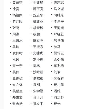
黄宗智
于建嵘
陈志武
徐贲
郭宇宽
马立诚
杨祖陶
沈志华
向继东
赵汀阳
戴建业
李昌平
张鸣
杨奎松
王海光
周濂
杨鹏
邓晓芒
王缉思
陈奉孝
郭世佑
马玲
王振东
狄马
袁伟时
史啸虎
熊培云
秋风
刘小枫
孟令伟
雷一宁
周枫
蒋兆勇
吴伟
沙叶新
刘瑜
葛剑雄
储昭根
吴稼祥
许之远
袁刚
杨小凯
吴励生
朱学勤
潘维
郑秉文
莫于川
羽之野
谢志浩
孙立平
杨光