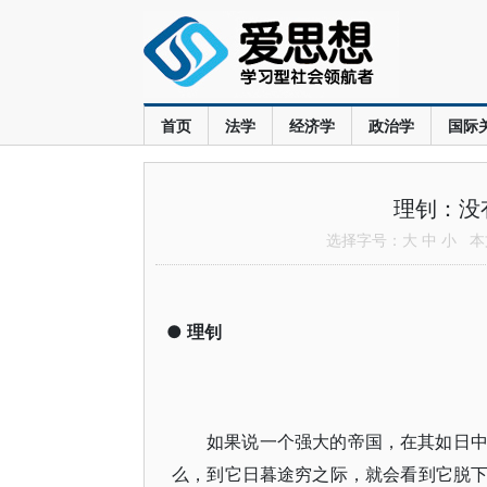
首页
法学
经济学
政治学
国际
理钊：没
选择字号：
大
中
小
本文
●
理钊
如果说一个强大的帝国，在其如日
么，到它日暮途穷之际，就会看到它脱