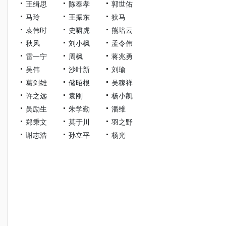
王缉思
陈奉孝
郭世佑
马玲
王振东
狄马
袁伟时
史啸虎
熊培云
秋风
刘小枫
孟令伟
雷一宁
周枫
蒋兆勇
吴伟
沙叶新
刘瑜
葛剑雄
储昭根
吴稼祥
许之远
袁刚
杨小凯
吴励生
朱学勤
潘维
郑秉文
莫于川
羽之野
谢志浩
孙立平
杨光