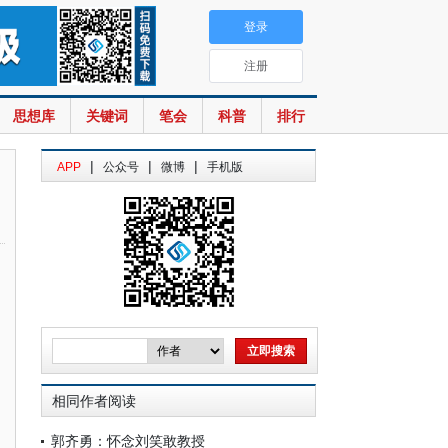
登录
注册
思想库
关键词
笔会
科普
排行
|
|
|
APP
公众号
微博
手机版
相同作者阅读
郭齐勇：怀念刘笑敢教授