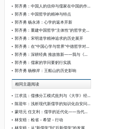
郭齐勇：中国人的信仰与儒家在中国的作用
郭齐勇：中国哲学的精神与特点
郭齐勇 杨永涛：心学的返本开新
郭齐勇：重建中国哲学“主体性”的哲学史书写
郭齐勇：宋明道学精神追求的历史展开
郭齐勇：在“中国心学与世界”中德哲学对话开幕式上的讲话
郭齐勇：深耕经典 推故致新——我与《船山学刊》
郭齐勇：儒家的学问要躬行实践
郭齐勇 杨柳岸：王船山的历史影响
相同主题阅读
江求流：儒佛分工模式批判与《大学》经典地位的确立
陈迎年：浅析现代新儒学的知识化自安问题——从冯友兰、牟宗三对“儒学”的“哲学”界定说起
蒙培元 任文利：儒学的近代化——当代新儒学
林安梧：检省－希望－行动
林安梧：从“新儒学”到“后新儒学”的发展