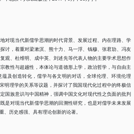
统地对现当代新儒学思潮的时代背景、发展过程、内在理路、学
入探讨，着重对梁漱溟、熊十力、马一浮、钱穆、张君劢、冯友
徐复观、杜维明、成中英、刘述先等代表人物的主要学术思想作
的宗教性与超越性，本体论与道德形上学，政治哲学，与自由主
意蕴及创造转化，儒学与各文明的对话，全球伦理、环境伦理
与宋明理学的关系等议题，并探讨了我国现代化过程中的终极信
肯定国族意识与中国精神，强调中国文化对现代性之负面的批判
，既是对现当代新儒学思潮的回溯性研究，也是对儒学未来发展
重、历史感强、具有理论创新的论著。