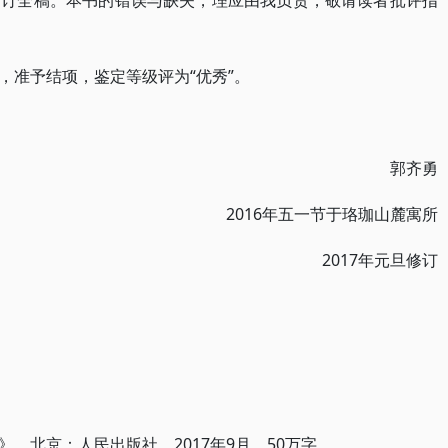
审订全稿。本书的错误与缺失，理应由我负责，敬请读者批评指
，准予结项，鉴定等级评为“优秀”。
郭齐勇
2016年五一节于珞珈山麓寓所
2017年元旦修订
，北京：人民出版社，2017年9月，50万字。