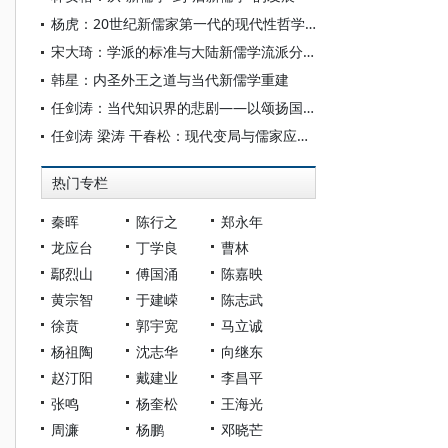
杨虎：20世纪新儒家第一代的现代性哲学建构之回望
宋大琦：学派的标准与大陆新儒学流派分析
韩星：内圣外王之道与当代新儒学重建
任剑涛：当代知识界的悲剧——以颂扬国家代替限制权力
任剑涛 梁涛 干春松：现代变局与儒家应对之道
热门专栏
秦晖
陈行之
郑永年
龙应台
丁学良
曹林
鄢烈山
傅国涌
陈嘉映
黄宗智
于建嵘
陈志武
徐贲
郭宇宽
马立诚
杨祖陶
沈志华
向继东
赵汀阳
戴建业
李昌平
张鸣
杨奎松
王海光
周濂
杨鹏
邓晓芒