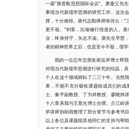
一届“唐君毅思想国际会议”。萧萐父先
事现当代新儒学思潮的研究工作。这次
撑，十分难得。唐代志勤禅师有诗云：“
更不疑。”剑客，比喻修行悟道的人。
业，终身持守，矢志不渝。唐先生早慧
者的精神世界之后，也是至今不疑，儒学
我的一位忘年交朋友谢远笋博士帮我
对现当代新儒学思潮进行研究的结晶，具
个人在这个领域耕耘了二三十年。当然
果，不能不充分吸收课题组成员们的成
士、秦平副教授、丁为祥教授、廖晓炜
十八章系我与王晨光博士合撰。介江岭
笋讲师协助我整理了部分章节与参考书
以上各位及课题组其他同仁的支持与帮