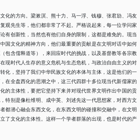
神文化的方向。梁漱溟、熊十力、马一浮、钱穆、张君劢、冯友
徐复观先生等，他们都非常了不起。严格说起来，每一位学问家
理论有创新性，当然也有他们自身的限制，这都是难免的。现当
了中国文化的精神方向，他们最重要的贡献是在文明对话中如何
源（包含儒释道等），来回应时代的挑战，以及基督教等各宗教
，在现时代人生存的意义危机与生态危机，与政治自由主义的对
的转化，坚持了我们中华民族文化的本体与主体，这是他们的一
下，在全盘西化的思潮之中，这三代四群十多位现当代新儒家的
文化的主体性，要把它坚持下来并对现代世界文明作出中国的贡
化，特别是像杜维明、成中英、刘述先这一代思想家，对西方文
学者都潜心融会东西文化，在东西文明的碰撞和交融中，在文明
挺立了文化的主体性。这样一个学者群落的出现，也是时代的产