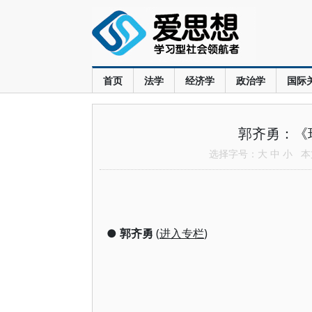
首页
法学
经济学
政治学
国际
郭齐勇：《
选择字号：
大
中
小
本文
●
郭齐勇
(
进入专栏
)