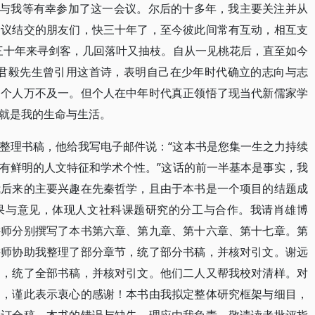
生与我等有幸参加了这一会议。尔后的十多年，我主要关注并从
会议结交的朋友们，快三十年了，至今彼此间常有互动，相互支
三十年来寻剑客，几回落叶又抽枝。自从一见桃花后，直至如今
唐君毅先生曾引用这首诗，表明自己在少年时代确立的志向与志
，个人万不及一。但个人在中年时代真正领悟了现当代新儒家学
就是我的生命与生活。
整理书稿，他给我写电子邮件说：“这本书是您集一生之力持续
有鲜明的人文特征和学术个性。”这话的前一半基本是事实，我
我后来的主要兴趣在先秦哲学，且由于本书是一个项目的结题成
果与意见，体现人文社科课题研究的分工与合作。我请肖雄博
讲师分别撰写了本书第六章、第九章、第十六章、第十七章。第
讲师协助我整理了部分章节，统了部分书稿，并核对引文。谢远
目，统了全部书稿，并核对引文。他们二人又帮我校对清样。对
助，谨此表示衷心的感谢！本书由我拟定整体研究框架与细目，