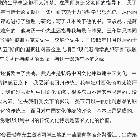
他的生平事迹都不太清楚。在恩师萧萐父老师的指导下，我于
至1990年写博士论文期间，集中研究熊十力的哲学思想系统，从他的
的评论进行了整理与研究，写了几本关于他的书。应该说，是萧
身难忘的！他与汤一介先生还指导我与景海峰兄、王守常兄等同
特别感谢方克立先生、李锦全先生，自1986年11月以后的十
八五”期间的国家社科基金重点项目“现代新儒学思想研究”课题
有关著作与编著的出版，与这一课题有不解之缘。
想逐渐发生了共鸣。熊先生是弘扬中国文化并重建中国文化、中
精神感召之下，我逐渐地回归传统。我年轻时西化倾向比较严
到，我们过去批判中国文化传统，很多东西不是实事求是的，没
实内涵。过去我们受文革的影响，受五四以来的批判思潮的影
文化的传统上，而且对中国文化传统的评论，基本上是隔膜的、
慢地认识到中国的传统文化特别是儒家文化的价值。
住学会霍韬晦先生邀请两岸三地的一些儒家学者齐聚香江，出席第