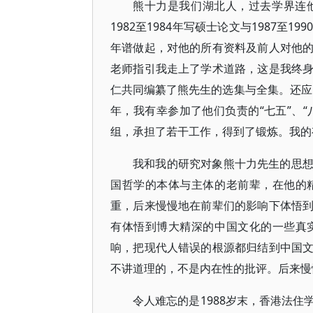
熊十力是我们湖北人，过去学界连
1982至1984年写硕士论文与1987
年谱做起，对他的所有资料及前人对他
老师指引我走上了学术道路，这是我终
仁共同编纂了熊先生的选集与全集。还应当
年，我有幸参加了他们负责的“七五”、“
组，承担了若干工作，得到了锻炼。我的
我和我的研究对象熊十力先生的思
国哲学的本体与主体的老前辈，在他的
重，后来慢慢地在前辈们的影响下体悟
有体悟到博大精深的中国文化的一些真
响，把现代人错误的根源都归结到中国
不讲道理的，不是内在性的批评。后来慢
令人难忘的是1988岁末，香港法