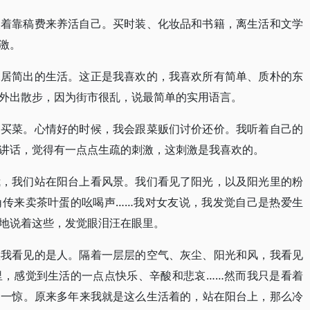
望着靠稿费来养活自己。买时装、化妆品和书籍，离生活和文学
激。
深居简出的生活。这正是我喜欢的，我喜欢所有简单、质朴的东
外出散步，因为街市很乱，说最简单的实用语言。
场买菜。心情好的时候，我会跟菜贩们讨价还价。我听着自己的
讲话，觉得有一点点生疏的刺激，这刺激是我喜欢的。
我，我们站在阳台上看风景。我们看见了阳光，以及阳光里的粉
角传来卖茶叶蛋的吆喝声……我对女友说，我发觉自己是热爱生
地说着这些，发觉眼泪汪在眼里。
实我看见的是人。隔着一层层的空气、灰尘、阳光和风，我看见
里，感觉到生活的一点点快乐、辛酸和悲哀……然而我只是看着
了一惊。原来多年来我就是这么生活着的，站在阳台上，那么冷