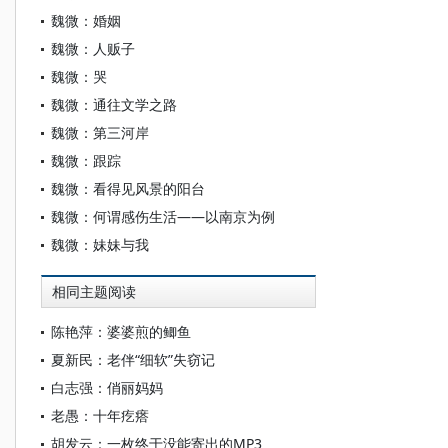
魏微：婚姻
魏微：人贩子
魏微：哭
魏微：通往文学之路
魏微：第三河岸
魏微：跟踪
魏微：看得见风景的阳台
魏微：何谓感伤生活——以南京为例
魏微：妹妹与我
相同主题阅读
陈艳萍：婆婆煎的鲫鱼
夏新民：老伴“细软”失窃记
白志强：俏丽妈妈
老愚：十年疙瘩
胡发云：一枚终于没能寄出的MP3