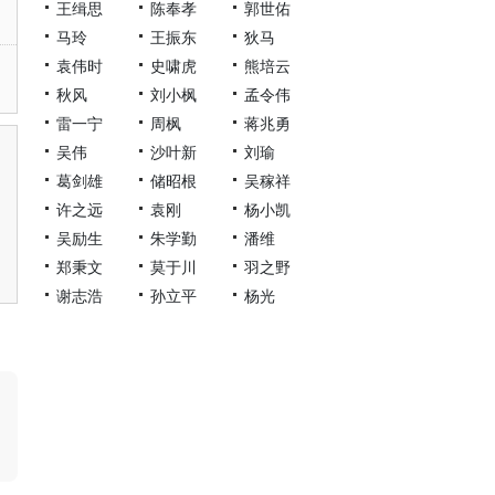
王缉思
陈奉孝
郭世佑
马玲
王振东
狄马
袁伟时
史啸虎
熊培云
秋风
刘小枫
孟令伟
雷一宁
周枫
蒋兆勇
吴伟
沙叶新
刘瑜
葛剑雄
储昭根
吴稼祥
许之远
袁刚
杨小凯
吴励生
朱学勤
潘维
郑秉文
莫于川
羽之野
谢志浩
孙立平
杨光