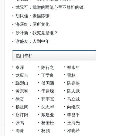
武际可：我缴的两笔心里不舒坦的钱
胡仄佳：素描陈谦
海曙红：厕所文化
沙叶新：我究竟是谁？
谢盛友：人到中年
热门专栏
秦晖
陈行之
郑永年
龙应台
丁学良
曹林
鄢烈山
傅国涌
陈嘉映
黄宗智
于建嵘
陈志武
徐贲
郭宇宽
马立诚
杨祖陶
沈志华
向继东
赵汀阳
戴建业
李昌平
张鸣
杨奎松
王海光
周濂
杨鹏
邓晓芒