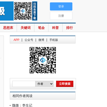
登录
注册
思想库
关键词
笔会
科普
排行
|
|
|
APP
公众号
微博
手机版
相同作者阅读
魏微：李生记