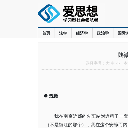
首页
法学
经济学
政治学
国际
魏
选择字号：
大
中
小
本文
●
魏微
我在南京近郊的火车站附近租了一
（不是镇江的那个），我在这个安静而内