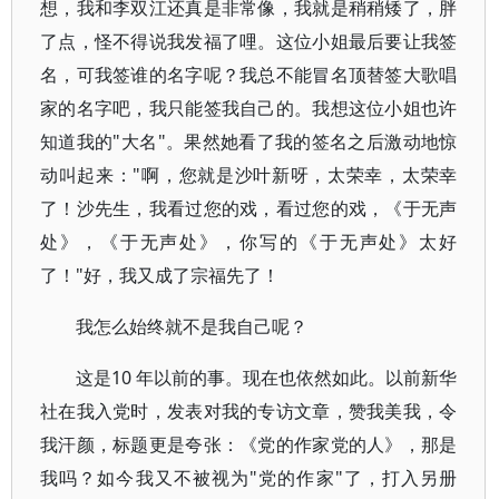
想，我和李双江还真是非常像，我就是稍稍矮了，胖
了点，怪不得说我发福了哩。这位小姐最后要让我签
名，可我签谁的名字呢？我总不能冒名顶替签大歌唱
家的名字吧，我只能签我自己的。我想这位小姐也许
知道我的"大名"。果然她看了我的签名之后激动地惊
动叫起来："啊，您就是沙叶新呀，太荣幸，太荣幸
了！沙先生，我看过您的戏，看过您的戏，《于无声
处》，《于无声处》，你写的《于无声处》太好
了！"好，我又成了宗福先了！
我怎么始终就不是我自己呢？
这是10 年以前的事。现在也依然如此。以前新华
社在我入党时，发表对我的专访文章，赞我美我，令
我汗颜，标题更是夸张：《党的作家党的人》，那是
我吗？如今我又不被视为"党的作家"了，打入另册