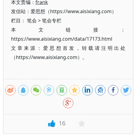
本文责编：
frank
发信站：爱思想（https://www.aisixiang.com）
栏目：
笔会
>
笔会专栏
本文链接：
https://www.aisixiang.com/data/17173.html
文章来源：爱思想首发，转载请注明出处
（https://www.aisixiang.com）。
16