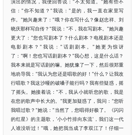
演出的情况，我便回答说："不太知道。"她有些不
信："你不知道？"我说："是的，我一直在家里写
作。"她兴趣来了："哦？你在写什么？像赵忠祥、刘
晓庆那样写自传？"我说："不，我在写剧本。"她兴趣
更大了："您也写剧本了？什么剧本？电视剧本还是
电影剧本？"我说："话剧剧本。"她更为惊讶
了："啊！您也写话剧剧本？"我心想，这是什么话？
我本来就是写话剧的嘛。她犹豫了一下，然后很郑重
地劝导我："我认为您还是唱歌的好！"什么？让我改
行唱歌？我这沙哑的破嗓子能行吗？我有些疑惑，摇
了摇头。她接着说："不，我从小就听您的歌，我是
在您的歌声中长大的。"我更加疑惑了，我问："您听
我唱过歌？"她说："当然了，您唱得好极了。《闪闪
的红星》的主题歌，'小小竹排向东流'，我们这一代
人谁没听过！"哦，她把我当成了李双江了！仔细一