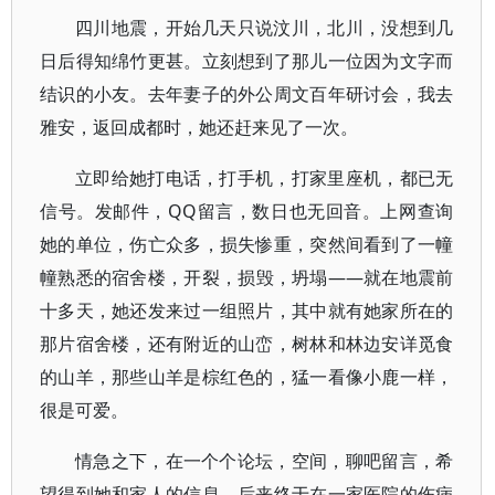
四川地震，开始几天只说汶川，北川，没想到几
日后得知绵竹更甚。立刻想到了那儿一位因为文字而
结识的小友。去年妻子的外公周文百年研讨会，我去
雅安，返回成都时，她还赶来见了一次。
立即给她打电话，打手机，打家里座机，都已无
信号。发邮件，QQ留言，数日也无回音。上网查询
她的单位，伤亡众多，损失惨重，突然间看到了一幢
幢熟悉的宿舍楼，开裂，损毁，坍塌——就在地震前
十多天，她还发来过一组照片，其中就有她家所在的
那片宿舍楼，还有附近的山峦，树林和林边安详觅食
的山羊，那些山羊是棕红色的，猛一看像小鹿一样，
很是可爱。
情急之下，在一个个论坛，空间，聊吧留言，希
望得到她和家人的信息，后来终于在一家医院的伤病