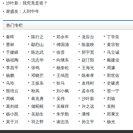
沙叶新：我究竟是谁？
谢盛友：人到中年
热门专栏
秦晖
陈行之
郑永年
龙应台
丁学良
曹林
鄢烈山
傅国涌
陈嘉映
黄宗智
于建嵘
陈志武
徐贲
郭宇宽
马立诚
杨祖陶
沈志华
向继东
赵汀阳
戴建业
李昌平
张鸣
杨奎松
王海光
周濂
杨鹏
邓晓芒
王缉思
陈奉孝
郭世佑
马玲
王振东
狄马
袁伟时
史啸虎
熊培云
秋风
刘小枫
孟令伟
雷一宁
周枫
蒋兆勇
吴伟
沙叶新
刘瑜
葛剑雄
储昭根
吴稼祥
许之远
袁刚
杨小凯
吴励生
朱学勤
潘维
郑秉文
莫于川
羽之野
谢志浩
孙立平
杨光