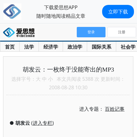
下载爱思想APP
立即下载
随时随地阅读精品文章
登录
注册
首页
法学
经济学
政治学
国际关系
社会学
胡发云：一枚终于没能寄出的MP3
选择字号：
大
中
小
本文共阅读 5388 次 更新时间：
2008-08-28 10:30
进入专题：
百姓记事
●
胡发云
(
进入专栏
)