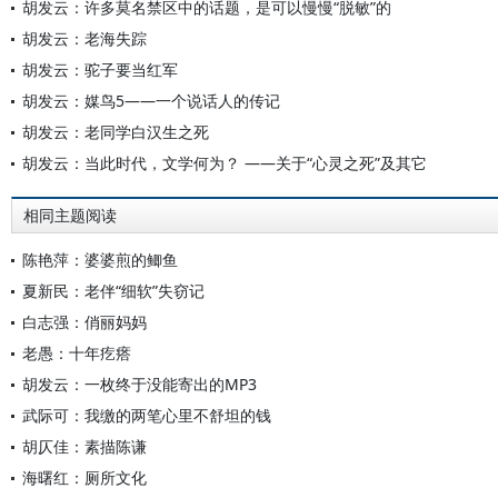
胡发云：许多莫名禁区中的话题，是可以慢慢“脱敏”的
胡发云：老海失踪
胡发云：驼子要当红军
胡发云：媒鸟5——一个说话人的传记
胡发云：老同学白汉生之死
胡发云：当此时代，文学何为？ ——关于“心灵之死”及其它
相同主题阅读
陈艳萍：婆婆煎的鲫鱼
夏新民：老伴“细软”失窃记
白志强：俏丽妈妈
老愚：十年疙瘩
胡发云：一枚终于没能寄出的MP3
武际可：我缴的两笔心里不舒坦的钱
胡仄佳：素描陈谦
海曙红：厕所文化