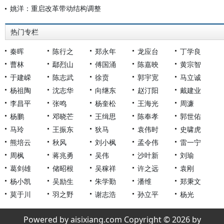
姚洋：重启改革带动结构调整
热门专栏
秦晖
陈行之
郑永年
龙应台
丁学良
曹林
鄢烈山
傅国涌
陈嘉映
黄宗智
于建嵘
陈志武
徐贲
郭宇宽
马立诚
杨祖陶
沈志华
向继东
赵汀阳
戴建业
李昌平
张鸣
杨奎松
王海光
周濂
杨鹏
邓晓芒
王缉思
陈奉孝
郭世佑
马玲
王振东
狄马
袁伟时
史啸虎
熊培云
秋风
刘小枫
孟令伟
雷一宁
周枫
蒋兆勇
吴伟
沙叶新
刘瑜
葛剑雄
储昭根
吴稼祥
许之远
袁刚
杨小凯
吴励生
朱学勤
潘维
郑秉文
莫于川
羽之野
谢志浩
孙立平
杨光
Powered by aisixiang.com Copyright © 2026 by