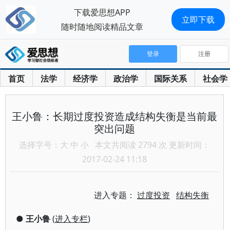
下载爱思想APP
立即下载
随时随地阅读精品文章
登录
注册
首页
法学
经济学
政治学
国际关系
社会学
王小鲁：长期过度投资造成结构失衡是当前最
突出问题
选择字号：
大
中
小
本文共阅读 2794 次 更新时间：
2017-02-24 11:18
进入专题：
过度投资
结构失衡
●
王小鲁
(
进入专栏
)