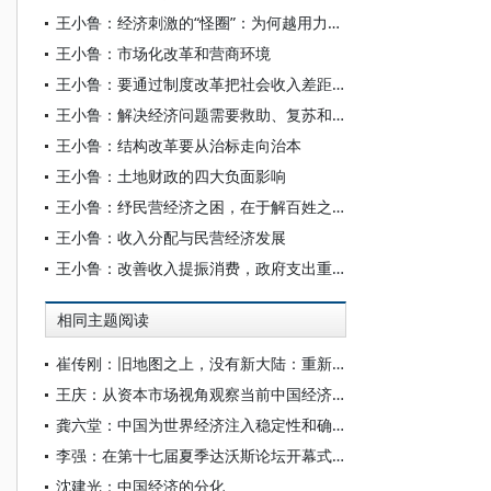
王小鲁：经济刺激的“怪圈”：为何越用力，市场越疲软？
王小鲁：市场化改革和营商环境
王小鲁：要通过制度改革把社会收入差距限制在适当范围内
王小鲁：解决经济问题需要救助、复苏和改革
王小鲁：结构改革要从治标走向治本
王小鲁：土地财政的四大负面影响
王小鲁：纾民营经济之困，在于解百姓之急
王小鲁：收入分配与民营经济发展
王小鲁：改善收入提振消费，政府支出重点急需放在民生上
相同主题阅读
崔传刚：旧地图之上，没有新大陆：重新理解中国经济的范式跃迁
王庆：从资本市场视角观察当前中国经济的结构特征
龚六堂：中国为世界经济注入稳定性和确定性
李强：在第十七届夏季达沃斯论坛开幕式上的致辞
沈建光：中国经济的分化