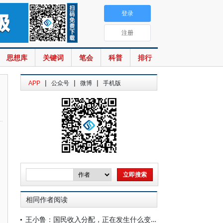
登录
注册
思想库
关键词
笔会
科普
排行
|
|
|
APP
公众号
微博
手机版
相同作者阅读
王小鲁：国民收入分配，正在发生什么变化？