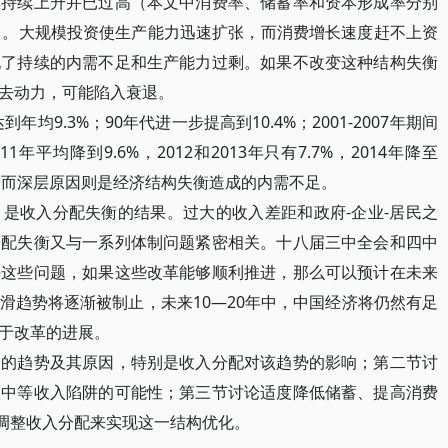
率持续上升并已过高（本文中消费率、储蓄率和资本形成率分别
）。大规模投资使生产能力迅速扩张，而消费增长速度赶不上资
现了持续的内需不足和生产能力过剩。如果不改变这种结构失衡
去动力，可能陷入衰退。
9.3%；90年代进一步提高到10.4%；2001-2007年期间
11年平均降到9.6%，2012和2013年只有7.7%，2014年降至
缓，而深层原因则是经济结构失衡造成的内需不足。
收入分配失衡的结果。过大的收入差距和政府-企业-居民之
分配失衡又与一系列体制问题紧密相关。十八届三中全会和四中
决这些问题，如果这些改革能够顺利推进，那么可以预计在未来
滑趋势将逐渐被制止，未来10—20年中，中国经济将仍然有足
于改革的进展。
趋势及其原因，特别是收入分配对该趋势的影响；第二节讨
入中等收入陷阱的可能性；第三节讨论适度降低储蓄、提高消费
样调整收入分配来实现这一结构优化。