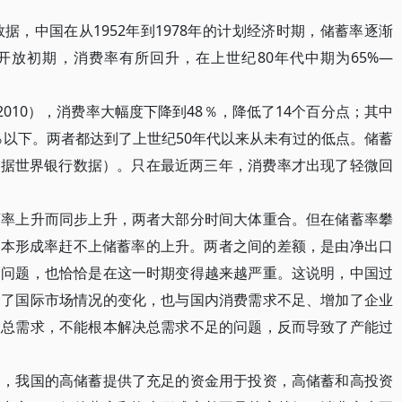
，中国在从1952年到1978年的计划经济时期，储蓄率逐渐
革开放初期，消费率有所回升，在上世纪80年代中期为65%—
2010），消费率大幅度下降到48％，降低了14个百分点；其中
5％以下。两者都达到了上世纪50年代以来从未有过的低点。储蓄
（据世界银行数据）。只在最近两三年，消费率才出现了轻微回
上升而同步上升，两者大部分时间大体重合。但在储蓄率攀
资本形成率赶不上储蓄率的上升。两者之间的差额，是由净出口
剩问题，也恰恰是在这一时期变得越来越严重。这说明，中国过
除了国际市场情况的变化，也与国内消费需求不足、增加了企业
大总需求，不能根本解决总需求不足的问题，反而导致了产能过
我国的高储蓄提供了充足的资金用于投资，高储蓄和高投资