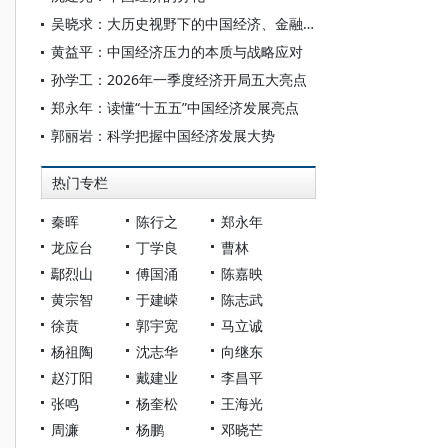
吴晓求：大历史视野下的中国经济、金融和资本市场
黄益平：中国经济压力的本质与战略应对
孙学工：2026年一季度经济开局五大亮点
郑永年：读懂“十五五”中国经济发展亮点
郭丽岩：科学把握中国经济发展大势
热门专栏
秦晖
陈行之
郑永年
龙应台
丁学良
曹林
鄢烈山
傅国涌
陈嘉映
黄宗智
于建嵘
陈志武
徐贲
郭宇宽
马立诚
杨祖陶
沈志华
向继东
赵汀阳
戴建业
李昌平
张鸣
杨奎松
王海光
周濂
杨鹏
邓晓芒