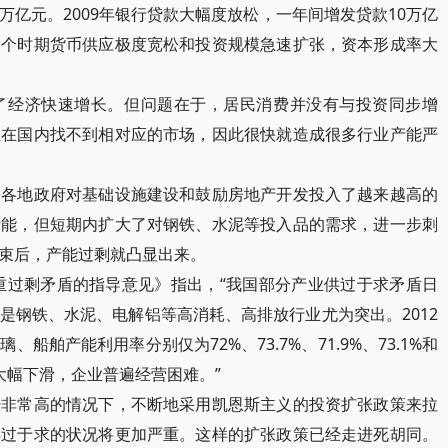
亿元。2009年银行贷款大幅度放松，一年间增发贷款10万亿
一个时期货币供应极度宽松和投资规模急速扩张，资本形成率大
经济快速增长。但问题在于，居民消费并没有与投资同步增
但在国内找不到相对应的市场，因此很快就造成很多行业产能严
地政府对基础设施建设和鼓励房地产开发投入了越来越高的
产能，但短期内扩大了对钢铁、水泥等投入品的需求，进一步刺
束后，产能过剩就凸显出来。
重过剩矛盾的指导意见》指出，“我国部分产业供过于求矛盾日
是钢铁、水泥、电解铝等高消耗、高排放行业尤为突出。2012
舶产能利用率分别仅为72%、73.7%、71.9%、73.1%和
大幅下滑，企业普遍经营困难。”
常高的情况下，不断地采用凯恩斯主义的投资扩张政策来拉
供过于求的状况将更加严重。这样的扩张政策已经走进死胡同。