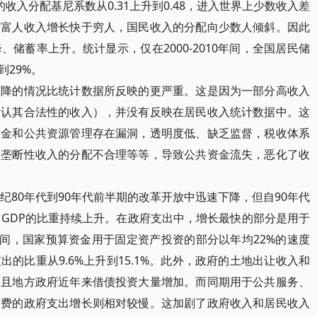
的收入分配基尼系数从0.31上升到0.48，进入世界上少数收入差
着富人收入增长快于穷人，国民收入的分配向少数人倾斜。因此
储蓄率上升。统计显示，仅在2000-2010年间，全国居民储
到29%。
的情况比统计数据所反映的更严重。这是因为一部分高收入
确认其合法性的收入），并没有反映在居民收入统计数据中。这
资金和公共资源管理存在漏洞，透明度低、缺乏监督，税收体系
，垄断性收入的分配不合理等等，导致公共资金流失，恶化了收
80年代到90年代前半期的改革开放中迅速下降，但自90年代
占GDP的比重持续上升。在政府支出中，增长最快的部分是用于
2年期间，国家预算资金用于固定资产投资的部分以年均22%的速度
的比重从9.6%上升到15.1%。此外，政府的土地出让收入和
而且地方政府近年来借债投资大量增加。而同期用于公共服务、
消费的政府支出增长则相对较慢。这加剧了政府收入和居民收入