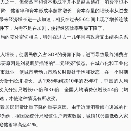
动力之一。但储蓄率和资本形成率并不是越高越好，消费率也不
速下降、储蓄率和资本形成率超常增长，资本存量的增长率从过去
有带来经济增长进一步加速，相反在过去5-6年间出现了增长连续
件下，内需不足在加剧，使得经济效率明显下降了。
的变化密切相关，特别在过去十几年间与政府支出结构关系
增长，使居民收入占GDP的份额下降，进而导致最终消费占
重要原因是刘易斯所描述的“二元经济”状态。在城市化和工业化
城市就业，使城市劳动力市场长时期处于饱和状态，在一个时期
于经济增长。从1985年到2010年的25年中，中国的人均
收入分别只增长6.3倍和3.6倍，全国人均消费仅增长4.4倍（均
速，才使这种情况有所改变。
居民消费比重下降的重要原因。由于边际消费倾向递减的作
年为例，据国家统计局城镇住户调查数据，城镇10%最低收入家
庭储蓄率高达41%。