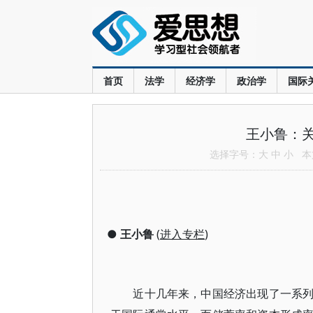
首页
法学
经济学
政治学
国际
王小鲁：
选择字号：
大
中
小
本文
●
王小鲁
(
进入专栏
)
近十几年来，中国经济出现了一系列结