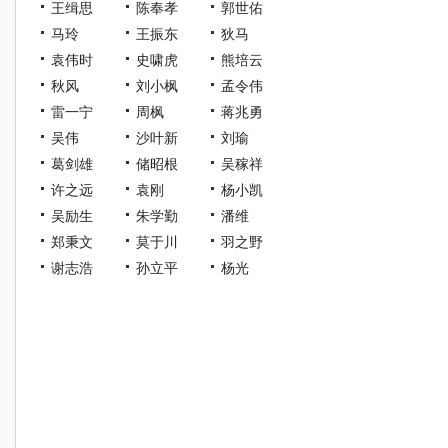
王缉思
陈奉孝
郭世佑
马玲
王振东
狄马
袁伟时
史啸虎
熊培云
秋风
刘小枫
孟令伟
雷一宁
周枫
蒋兆勇
吴伟
沙叶新
刘瑜
葛剑雄
储昭根
吴稼祥
许之远
袁刚
杨小凯
吴励生
朱学勤
潘维
郑秉文
莫于川
羽之野
谢志浩
孙立平
杨光