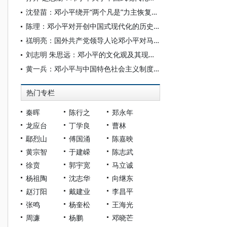
沈登苗：邓小平绕开“两个凡是”力主恢复高考——兼论刘西尧在恢复高考中的重要作用
陈理：邓小平对开创中国式现代化的历史贡献
禚明亮：国外共产党领导人论邓小平对马克思主义中国化时代化的重大贡献
刘志明 朱思远：邓小平的文化观及其现实价值
黄一兵：邓小平与中国特色社会主义制度的创建和发展
热门专栏
秦晖
陈行之
郑永年
龙应台
丁学良
曹林
鄢烈山
傅国涌
陈嘉映
黄宗智
于建嵘
陈志武
徐贲
郭宇宽
马立诚
杨祖陶
沈志华
向继东
赵汀阳
戴建业
李昌平
张鸣
杨奎松
王海光
周濂
杨鹏
邓晓芒