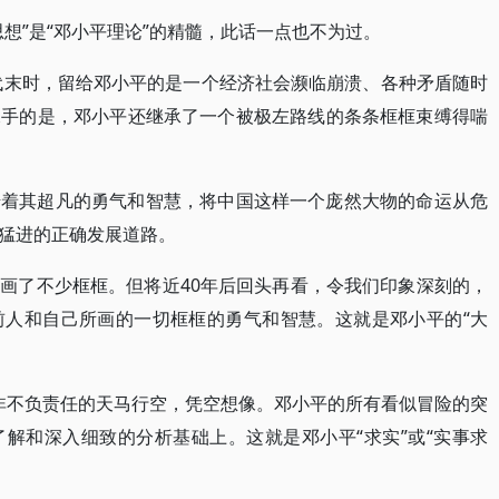
想”是“邓小平理论”的精髓，此话一点也不为过。
年代末时，留给邓小平的是一个经济社会濒临崩溃、各种矛盾随时
棘手的是，邓小平还继承了一个被极左路线的条条框框束缚得喘
借着其超凡的勇气和智慧，将中国这样一个庞然大物的命运从危
猛进的正确发展道路。
画了不少框框。但将近40年后回头再看，令我们印象深刻的，
前人和自己所画的一切框框的勇气和智慧。这就是邓小平的“大
绝非不负责任的天马行空，凭空想像。邓小平的所有看似冒险的突
解和深入细致的分析基础上。这就是邓小平“求实”或“实事求