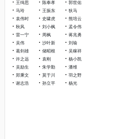
王缉思
陈奉孝
郭世佑
马玲
王振东
狄马
袁伟时
史啸虎
熊培云
秋风
刘小枫
孟令伟
雷一宁
周枫
蒋兆勇
吴伟
沙叶新
刘瑜
葛剑雄
储昭根
吴稼祥
许之远
袁刚
杨小凯
吴励生
朱学勤
潘维
郑秉文
莫于川
羽之野
谢志浩
孙立平
杨光