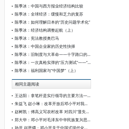
陈季冰：中国与西方报业经济结构比较
陈季冰：全球经济：缓慢和乏力的复苏
陈季冰：如何理解日本的“历史问题学术化”
陈季冰：经济结构调整起航（上）
陈季冰：宪法教授奥巴马
陈季冰：中国企业家的历史性抉择
陈季冰：旧制度与大革命——十字路口的埃及
陈季冰：一次真枪实弹的“压力测试”——“钱荒反思录”
陈季冰：福利国家与“中国梦”（上）
相同主题阅读
王达阳：拿笔杆是实行领导的主要方法——邓小平如何写稿改稿
朱益飞 赵小琳：改革开放后邓小平对我国科技人才培养的重视与推动
赵树凯：傅高义写农村改革 对四川“显失公平”
郑大华：邓小平对毛泽东中华民族复兴思想的继承和发展
孙开 赵恩爝：邓小平关于中国式现代化的价值取向、模式选择与文明诉求重要论述探析