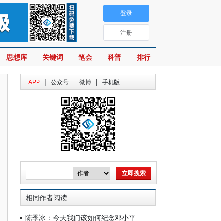
登录
注册
思想库
关键词
笔会
科普
排行
|
|
|
APP
公众号
微博
手机版
相同作者阅读
陈季冰：今天我们该如何纪念邓小平