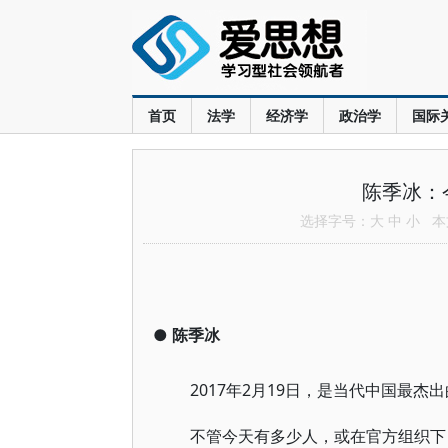
首页
法学
经济学
政治学
国际
陈季冰：
选择字号：
大
中
小
本文
●
陈季冰
2017年2月19日，是当代中国最杰
不管今天有多少人，或在官方组织下