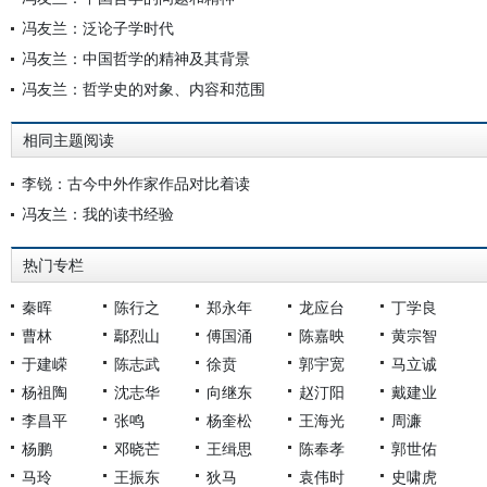
冯友兰：泛论子学时代
冯友兰：中国哲学的精神及其背景
冯友兰：哲学史的对象、内容和范围
相同主题阅读
李锐：古今中外作家作品对比着读
冯友兰：我的读书经验
热门专栏
秦晖
陈行之
郑永年
龙应台
丁学良
曹林
鄢烈山
傅国涌
陈嘉映
黄宗智
于建嵘
陈志武
徐贲
郭宇宽
马立诚
杨祖陶
沈志华
向继东
赵汀阳
戴建业
李昌平
张鸣
杨奎松
王海光
周濂
杨鹏
邓晓芒
王缉思
陈奉孝
郭世佑
马玲
王振东
狄马
袁伟时
史啸虎