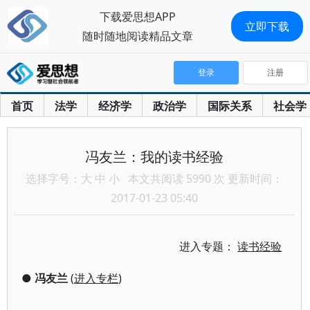
下载爱思想APP
立即下载
随时随地阅读精品文章
登录
注册
首页
法学
经济学
政治学
国际关系
社会学
冯友兰：我的读书经验
选择字号：
大
中
小
本文共阅读 5990 次 更新时间：
2017-01-23 05:40
进入专题：
读书经验
●
冯友兰
(
进入专栏
)