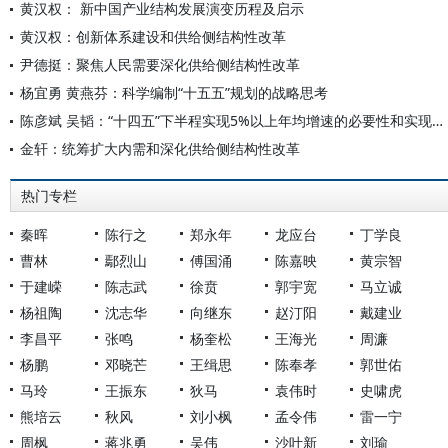
黄汉权： 新中国产业结构发展演变历程及启示
黄汉权：创新体系建设和供给侧结构性改革
尹德挺：聚焦人民需要深化供给侧结构性改革
杨宜勇 黄燕芬：科学编制“十五五”规划的战略思考
陈彦斌 吴韬：“十四五”下半程实现5%以上年均增速的必要性和实现路径
金轩：统筹扩大内需和深化供给侧结构性改革
热门专栏
秦晖
陈行之
郑永年
龙应台
丁学良
曹林
鄢烈山
傅国涌
陈嘉映
黄宗智
于建嵘
陈志武
徐贲
郭宇宽
马立诚
杨祖陶
沈志华
向继东
赵汀阳
戴建业
李昌平
张鸣
杨奎松
王海光
周濂
杨鹏
邓晓芒
王缉思
陈奉孝
郭世佑
马玲
王振东
狄马
袁伟时
史啸虎
熊培云
秋风
刘小枫
孟令伟
雷一宁
周枫
蒋兆勇
吴伟
沙叶新
刘瑜