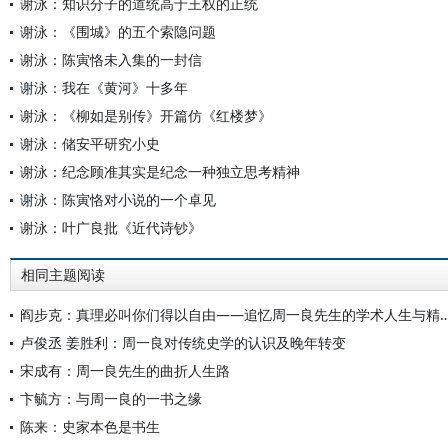
谢泳：知识分子的道统高于王权的正统
谢泳：《围城》的五个索隐问题
谢泳：陈寅恪未入集的一封信
谢泳：我在《黄河》十多年
谢泳：《柳如是别传》开篇仿《红楼梦》
谢泳：储安平研究小史
谢泳：纪念顾准其实是纪念一种独立思考精神
谢泳：陈寅恪对小说的一个卓见
谢泳：叶广良批《近代诗钞》
相同主题阅读
阎步克：真理必叫你们得以自由——追忆周一良先生的
卢俊丞 姜胜利：周一良对传统史学的认识及晚年转变
宋成有：周一良先生的曲折人生路
卞毓方：与周一良的一书之缘
陈来：史家本色是书生