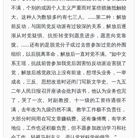
不满，个别的或因个人主义严重而对某些措施抵触较
大。这种人为数较多约有七三人。……第二种：解放
前反动，与国民党反动派有过较深的关系，解放后逐
渐从对党疑惧、抗拒转变到愿意进步，愿意向党靠
拢。……还有的是脱党分子或过去曾参加过党的外围
组织，以后脱离革命，解放后一直对党不满。“如中文
系王瑶，抗战前曾参加我党后因害怕反动派迫害脱了
党，解放后感觉政治上没有前途，想埋头业务，一举
成名，三反、思想改造时还闭门写新文学史。一九五
二年人民日报召开座谈会批判该书，他认为业务也完
了，哭了一次。对副教授、十一级的工资待遇很不
满，去年改为九级仍然不满。教学工作极不负责任，
大部分时间用在写文章赚稿费。还有像傅鹰，有学术
地位，工作也还积极负责，但不愿参加政治学习和社
会工作，轻视马列主义，否认党对科学的领导。”