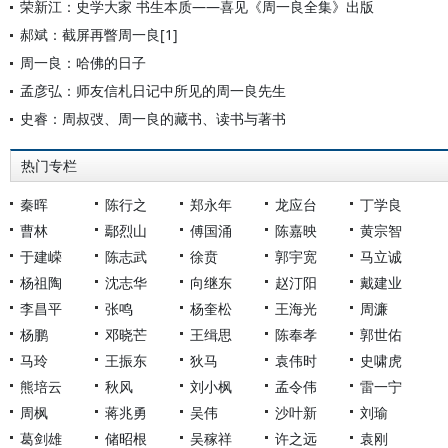
荣新江：史学大家 书生本质——喜见《周一良全集》出版
郝斌：截屏再瞥周一良[1]
周一良：哈佛的日子
孟彦弘：师友信札日记中所见的周一良先生
史睿：周叔弢、周一良的藏书、读书与著书
热门专栏
秦晖
陈行之
郑永年
龙应台
丁学良
曹林
鄢烈山
傅国涌
陈嘉映
黄宗智
于建嵘
陈志武
徐贲
郭宇宽
马立诚
杨祖陶
沈志华
向继东
赵汀阳
戴建业
李昌平
张鸣
杨奎松
王海光
周濂
杨鹏
邓晓芒
王缉思
陈奉孝
郭世佑
马玲
王振东
狄马
袁伟时
史啸虎
熊培云
秋风
刘小枫
孟令伟
雷一宁
周枫
蒋兆勇
吴伟
沙叶新
刘瑜
葛剑雄
储昭根
吴稼祥
许之远
袁刚