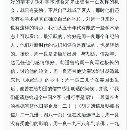
好的学术训练和学术准备如果还想有一点发挥的机
会，就只有妥协，不然自己就成了废人，那时他们还
没有在学术界真正确立自己的地位，对周一良来说，
也有这样的特点。我们从五十年代有限的一些学术杂
志上可以看出，最活跃的，恰好是周一良那个年纪的
人，他们对新时代的认识和评价是真诚的，也是轻信
的。按说，周一良是史语所出身，与胡适、傅斯年、
赵元任他们感情很好。胡适曾给周一良写过极长的
信，讨论他的论文，周一良还带他父亲送给过胡适戴
东原《水经注》的抄本；周一良二儿子在美国出生
后，他曾在给胡适的信中感谢胡适的问候，并说：“我
们想请您给起个中国名字（排行字是‘启’），希望长者
的福德智慧他日能企及一二！（《胡适遗稿及秘藏书
信》二十九册，四八一页）但在政治选择上，周一良
没有受他们的影响，周一良一九三八年到哈佛，一九