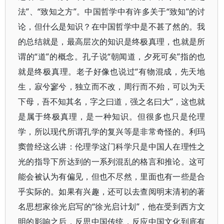
法”、“致知之方”。中国哲学中有许多关于“致知”的讨
论，但什么是知识？在中国哲学中是不甚了然的。我
的总结就是，最高层次的知识是终极真理，也就是所
谓的“道”的概念。孔子说“朝闻道，夕死可矣”指的也
就是终极真理。老子好像也说过“有物混成，先天地
生，寂兮寥兮，独立而不改，周行而不殆，可以为天
下母，吾不知其名，字之曰道，强之名曰大”，这也就
是属于终极真理，是一种知识。但很多也只是伦理
学，所以现代所谓孔学的复兴等是非常奇怪的。利玛
窦曾经这么讲：伦理学这门科学只是中国人在理性之
光的指导下所达到的一系列混乱的格言和推论。这可
能会被认为有偏见，但也不尽然，里面也有一些是合
乎实际的。如果有兴趣，还可以去查阅明末清初的著
名思想家徐光启写的“徐光启计划”，他在受到西方文
明的影响之后，反思中国传统，反应中国文化到底有