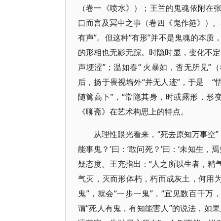
（卷一《喷水》）；王兰的鬼魂依附在
口而言及冥中之事（卷四《鬼作筵》）。
有声”。但这种“有形”并不是鬼魂的本
的形相也无影无踪。时隐时显，变化不定
声埂涩”；温如春“ 火暴如，杳无所见”
后，扬于畏视墙外“并无人迹”，于是 “
随篱高下”，“常隐其身，时或露形，形
《聊斋》在艺术构思上的特点。
从理性眼光看来，“死去原知万事空”
能事鬼？’曰：‘敢问死？’曰：‘未知生，
疑态度。王充指出：“人之所以生者，精
气灭，灭而形体朽，朽而成灰土，何用为
鬼”，就会“一步一鬼”，“宜见数百千
谓“死人有鬼，有知能害人”的说法，如果