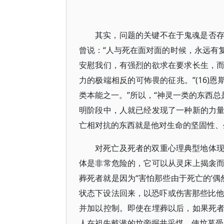
其实，问题的关键不在于鬼魂是否
曾说：“人与死在面对面的时候，永远有
安慰我们，有强烈的欲求在要求长生，
力的极端相反的可怖畏的征兆。”(16)
类本能之一。”所以，“神灵一类的东西总
明阶段中，人就已经发现了一种新的力
亡相对抗的东西就是他对生命的坚固性、生
对死亡及死者的双重心理典型地体
体是非常危险的，它可以从灵床上揭衾
葬死者就是因为“害怕那些由于死亡的‘偶
状态下设法回来，以恐吓或伤害那些比他们
并加以控制。即使在埋葬以后，如果死
人在祖先戴潜的坟旁掘井采煤，使坟墓受到