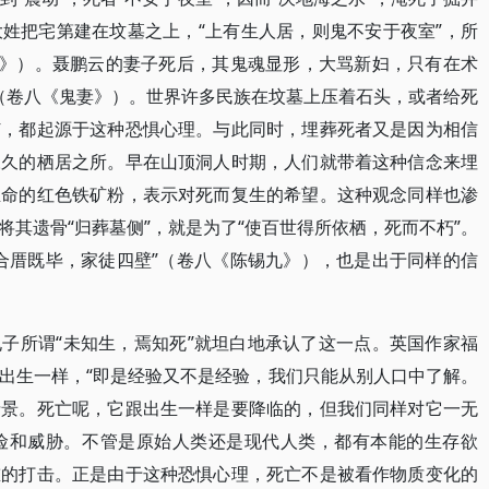
姓把宅第建在坟墓之上，“上有生人居，则鬼不安于夜室”，所
端》）。聂鹏云的妻子死后，其鬼魂显形，大骂新妇，只有在术
”（卷八《鬼妻》）。世界许多民族在坟墓上压着石头，或者给死
钉，都起源于这种恐惧心理。与此同时，埋葬死者又是因为相信
永久的栖居之所。早在山顶洞人时期，人们就带着这种信念来埋
生命的红色铁矿粉，表示对死而复生的希望。这种观念同样也渗
其遗骨“归葬墓侧”，就是为了“使百世得所依栖，死而不朽”。
合厝既毕，家徒四壁”（卷八《陈锡九》），也是出于同样的信
子所谓“未知生，焉知死”就坦白地承认了这一点。英国作家福
出生一样，“即是经验又不是经验，我们只能从别人口中了解。
情景。死亡呢，它跟出生一样是要降临的，但我们同样对它一无
到危险和威胁。不管是原始人类还是现代人类，都有本能的生存欲
重的打击。正是由于这种恐惧心理，死亡不是被看作物质变化的