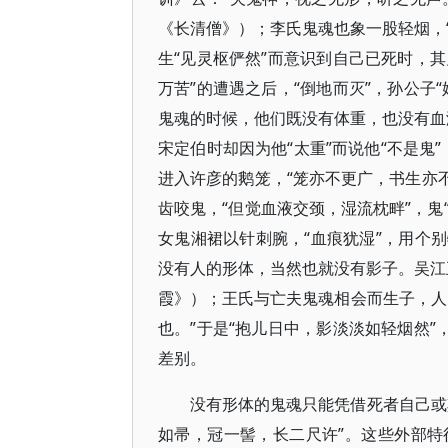
《长清僧》）；李氏鬼魂也象一股轻烟，“
生“见灵枢俨然”而意识到自己已死时，其
万苦”的遭遇之后，“倒地而灭”，孙公子
鬼魂的时候，他们既没有体重，也没有血液
宋定伯时却因为他“太重”而说他“不是鬼”
进入许彦的鹅笼，“笼亦不更广，书生亦不
齿咬鬼，“但觉血液交颈，湿流枕畔”，鬼
女鬼湘裙以针刺腕，“血痕犹湿”，用个
没有人的形体，当然也就没有影子。吴江王
霞》）；王氏与亡夫鬼魂相会而生子，人
也。”于是“抱儿日中，影淡淡如轻烟然”
差别。
没有形体的鬼魂只能凭借死者自己或
如帚，冠一髻，长二尺许”。这些外部