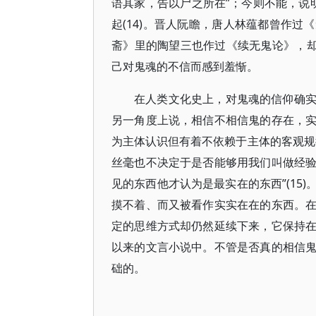
语其家，告以尸之所在”；今则不能，说明
起(14)。晋人阮瞻，唐人林蕴都曾作
斋》里的陶望三也作过《续无鬼论》，却
己对鬼魂的不信而感到羞惭。
在人类文化史上，对鬼魂的信仰确
另一角度上说，相信不相信鬼的存在，
为主体认识但有着不依赖于主体的客观规
丝毫也不决定于是否能够用我们叫做经
见的东西他才认为是最实在的东西”(15
摸不着、而又被看作实实在在的东西。
定的思维方式却仍然延续下来，它保持
以来的文言小说中。不管是否真的相信
础的。