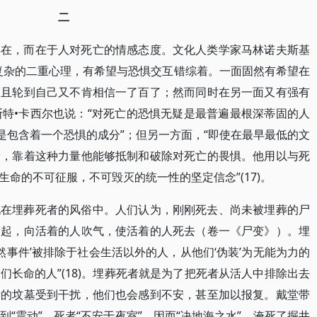
二
存在，而在于人对死亡的情感态度。文化人类学家马林诺夫斯基
复杂的二重心理，有希望与恐惧交互错综着。一面固然有希望在
而且轮到自己又不肯相信一了百了；然而同时在另一面又有强有
恩斯特•卡西尔也说：“对死亡的恐惧无疑是最普遍最根深蒂固的人
是包含着一个恐惧的成分”；但另一方面，“即使在最早最低的文
量，靠着这种力量他能够抵制和破除对死亡的畏惧。他用以与死
命的不可征服，不可毁灭的统一性的坚定信念”(17)。
现在埋葬死者的风俗中。人们认为，刚刚死去、尚未被埋葬的尸
而起，向活着的人吹气，使活着的人死去（卷一《尸变》）。埋
然事件’被排除于社会生活以外的人，从他们‘伪装’为无能为力的
长命的人”(18)。埋葬死者就是为了把死者从活人中排除出去
者的坟墓受到干扰，他们也会感到不安，甚至加以报复。戴堂带
“震动”，死者“不安于夜室”，因而“决地海之水”，淹死了掘井