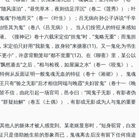
随风漾泊”，“昼凭草木，夜则信足浮沉”（卷二《莲秀》）；叶
鬼魂“扑地而灭”（卷一《叶生》）；吕无病向孙公子诉说“千辛
“始悟其为鬼”（卷八《吕无病》）。当人们按照人的特征来感知
。《搜神记》卷十六载宋定伯“担鬼”时，“鬼略无重”；而鬼担
，宋定伯只好用“我新鬼，故身轻”来搪塞(11)。又一鬼化为书生
更小”，许彦背鹅笼却“都不觉重”(12)。在《聊斋》里，某公以
“飘然遁去”之后，“相与检视，如屋漏之水”（卷一《咬鬼》）。
别特例从反面证明一般鬼魂无血的特征（卷十《湘裙》）。鬼魂
只有“验之无影”后才相信阿端与晚霞“夫妇皆鬼”（卷十一《晚
皆不信，由此引起一场官司，邑令曰：“闻鬼子无影，有影者伪
，“群疑始解”（卷五《土偶》），有影或无影成为人与鬼的重要
其他人的躯体才被人感觉到。某老妪显形时，“短身驼背，白发
特征只是借助她生前的形象而已，鬼魂离去后没有留下任何痕迹