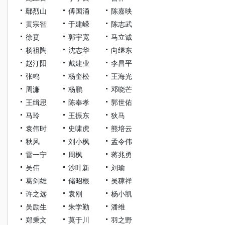
鄢烈山
傅国涌
陈嘉映
黄宗智
于建嵘
陈志武
徐贲
郭宇宽
马立诚
杨祖陶
沈志华
向继东
赵汀阳
戴建业
李昌平
张鸣
杨奎松
王海光
周濂
杨鹏
邓晓芒
王缉思
陈奉孝
郭世佑
马玲
王振东
狄马
袁伟时
史啸虎
熊培云
秋风
刘小枫
孟令伟
雷一宁
周枫
蒋兆勇
吴伟
沙叶新
刘瑜
葛剑雄
储昭根
吴稼祥
许之远
袁刚
杨小凯
吴励生
朱学勤
潘维
郑秉文
莫于川
羽之野