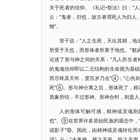
关于死者的信仰。《礼记•祭法》曰：“人
云：“鬼者，归也，故古者谓死人为归人。
物”。
管子说：“人之生死，天出其精，地
所受于天也，而形体者所禀于地也。”都
论述了形与神之间的关系：“凡人所生者
的鬼魂信仰即以二元结构的生命观为基础
而尽终其天年，度百岁乃去”④；“心伤
死”⑥。形与神分离之后，形体死了，精
质象所结，不过形神。形神合时，则是人
人的形体可触可感，精神或灵魂则
也”。⑨在世界许多原始民族的观念中，
或影子”⑩。因此，由精神或灵魂转化而
训》云：“夫鬼神，视之无形，听之无声