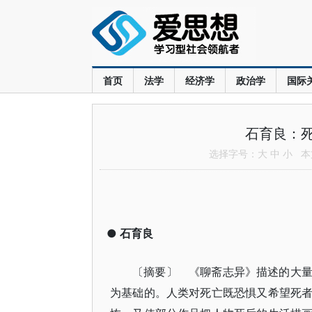
首页
法学
经济学
政治学
国际
石育良：
选择字号：
大
中
小
本文
●
石育良
〔摘要〕 《聊斋志异》描述的大
为基础的。人类对死亡既恐惧又希望死