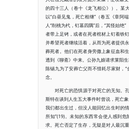
的四十三人（卷十《龙飞相公》）。某大
以“白昼见鬼，死亡相继”（卷五《章阿
人“削桃为杙，钉墓四隅”后，“其怪始绝
者带上足铐，或者在死者棺材上钉着铁
并希望死者继续活着，从而为死者提供
葬死者。他们在死者身旁撒上象征血和
透到《聊斋》中来。公孙九娘请求莱阳生将
陈锡九为了安葬亡父而不惜耗尽家财，“
念。
对死亡的恐惧源于对死亡的无知。孔
斯特在谈到人生五大事件时曾说，死亡象
我们都出生过，但没人能回忆出生时的
所知”(19)。未知的东西常会使人感
求。死亡否定了生存，无疑是对人最沉