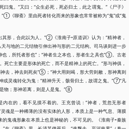
死曰鬼。”又曰：“众生必死，死必归土，此之谓鬼。”《尸子》
”①《聊斋》里由死者转化而来的形象也常常被称为“鬼”或“鬼
出其形，合此以为人。”②《淮南子•原道训》认为：“精神者，
从天与地的二元结物引伸出神与形的二元结构。司马谈则进一步
神也，所托者形也”；“神者生之本也，形者生之具也”③。古老
。死亡主要是形体的死亡，而不是精神上的死亡。“形与神俱，
则神去，神去则死矣”⑤；“神大用则竭，形大劳则敝，形神离则
神或灵魂转化为鬼：“精神升天，骸骨归土，故谓之鬼。”⑦“凡
是物；形神若离，则是人是鬼。”⑧
是内在的，看不见摸不着的。王充曾说：“神者，荒忽无形者
“灵魂是一种稀薄的没有实体的人形，本质上是一种气息、薄膜
来的鬼魂形象在本质上也是神秘的，不可见的。《淮南子•秦族
。”在《聊斋》里，长清某僧死后，“魂飘去，至河南界”（卷一