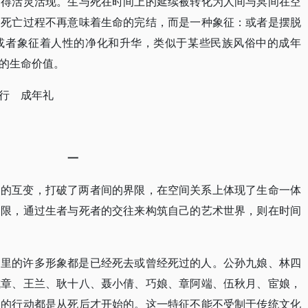
画得活灵活现。生与死在时间上的延续被转化为人间与冥间在空
，死亡过程不再意味着生命的完结，而是一种象征：或者是摆脱
或者象征着人性的净化和升华，类似于某些民族风俗中的成年
的生命价值。
行 成年礼
一
物的互变，打破了两者间的界限，在空间关系上体现了生命一体
界限，通过生者与死者的交往来构筑自己的艺术世界，则在时间
》里的许多形象都是已经死去或曾经死过的人。公孙九娘、林四
成章、王兰、耿十八、聂小倩、巧娘、章阿端、伍秋月、宦娘，
们的行动都是从死后才开始的。这一特征不能不受制于传统文化