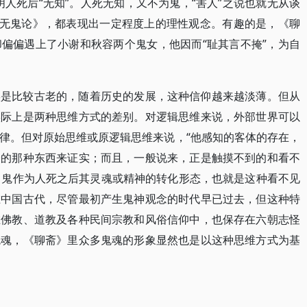
人死后“无知”。人死无知，又不为鬼，“害人”之说也就无从谈
过《无鬼论》，都表现出一定程度上的理性观念。有趣的是，《聊
偏偏遇上了小谢和秋容两个鬼女，他因而“耻其言不掩”，为自
实是比较古老的，随着历史的发展，这种信仰越来越淡薄。但从
实际上是两种思维方式的差别。对逻辑思维来说，外部世界可以
律。但对原始思维或原逻辑思维来说，“他感知的客体的存在，
验的那种东西来证实；而且，一般说来，正是触摸不到的和看不
)。鬼作为人死之后其灵魂或精神的转化形态，也就是这种看不见
在中国古代，尽管最初产生鬼神观念的时代早已过去，但这种特
在佛教、道教及各种民间宗教和风俗信仰中，也保存在六朝志怪
鬼魂，《聊斋》里众多鬼魂的形象显然也是以这种思维方式为基