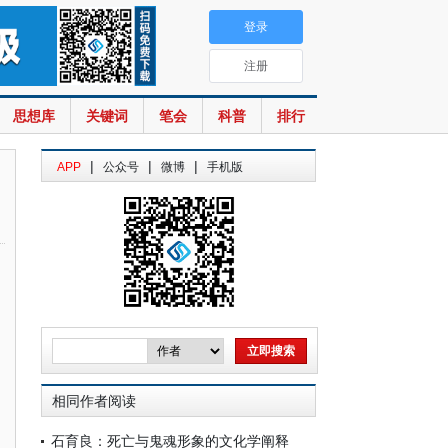
登录
注册
思想库
关键词
笔会
科普
排行
|
|
|
APP
公众号
微博
手机版
相同作者阅读
石育良：死亡与鬼魂形象的文化学阐释