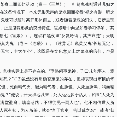
张某身上而四处活动（卷一《王兰》）；杜翁鬼魂则通过儿妇之
在这些情况下，本来无形无声的鬼魂因而变得“视之有形，听之
质，鬼魂可以随时离开形体而去，或者随着鬼魂的消失，它所呈现
，正是鬼魂形象的突出特点。宦娘暗中向温如春学习弹琴，“其
（卷七《宦娘》）。连琐在黑夜里“反复吟诵，其声哀楚”；天明
悟其为鬼”（卷三《连琐》）。《述异记》说黄父鬼“长短无定，
变无常，乍大乍小”，这既是在文化意义上对鬼魂的信仰，也是
，鬼魂实际上是不存在的。“季路问事鬼神，子曰‘未能事人，焉
焉知死？’”(13)虽然没有明确否定鬼的存在，但却表现出审慎的怀
气也，死而精气灭。能为精气者，血脉也。人死血脉竭，竭而精
鬼？”他说，开天辟地以来，死人远远多于活人，如果“人死为
万，满堂盈庭，填塞巷路，不得徒见一两人也”。他不相信世人所
人死有知，为人所杀，就会“言于官吏，告以贼之名”，或者“归