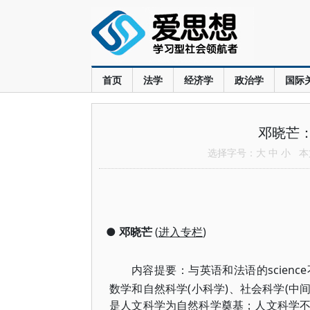
首页
法学
经济学
政治学
国际
邓晓芒：
选择字号：
大
中
小
本文
●
邓晓芒
(
进入专栏
)
内容提要：
与英语和法语的scienc
数学和自然科学(小科学)、社会科学(中
是人文科学为自然科学奠基；人文科学