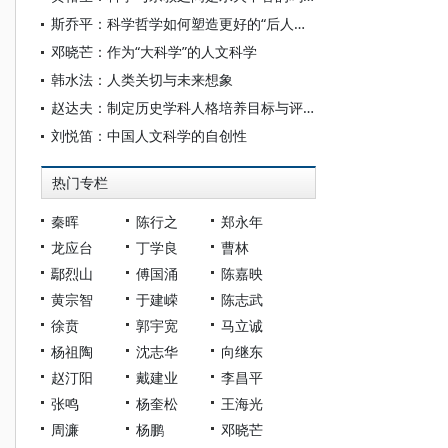
斯乔平：科学哲学如何塑造更好的“后人类”社会
邓晓芒：作为“大科学”的人文科学
韩水法：人类关切与未来想象
赵达夫：制定历史学科人格培养目标与评价方法的一般原则
刘悦笛：中国人文科学的自创性
热门专栏
秦晖
陈行之
郑永年
龙应台
丁学良
曹林
鄢烈山
傅国涌
陈嘉映
黄宗智
于建嵘
陈志武
徐贲
郭宇宽
马立诚
杨祖陶
沈志华
向继东
赵汀阳
戴建业
李昌平
张鸣
杨奎松
王海光
周濂
杨鹏
邓晓芒