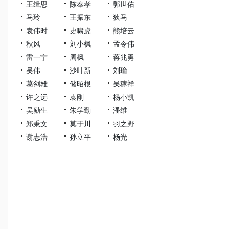
王缉思
陈奉孝
郭世佑
马玲
王振东
狄马
袁伟时
史啸虎
熊培云
秋风
刘小枫
孟令伟
雷一宁
周枫
蒋兆勇
吴伟
沙叶新
刘瑜
葛剑雄
储昭根
吴稼祥
许之远
袁刚
杨小凯
吴励生
朱学勤
潘维
郑秉文
莫于川
羽之野
谢志浩
孙立平
杨光