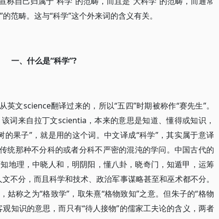
称自己归属于“科学”的范畴，而且是“大科学”的范畴，而通常
学”的范畴。这与“科学”这个外来词的含义有关。
一、什么是“科学”?
英文science翻译过来的，所以“五四”时期被称作“赛先生”。
词来自拉丁文scientia，本来的意思是知道、懂得或知识，
树的果子”，就是用的这个词。中文译成“科学”，其实属于意译
国传统那种不分科的或者分科不严密的混沌的学问。中国古代的
，下知地理，中晓人和，明阴阳，懂八卦，晓奇门，知遁甲，运筹
人文不分，而且科学和技术、政治军事谋略甚至和巫术都不分。
，姑称之为“格致学”，取朱熹“格物致知”之意。但朱子的“格物
客观知识的意思，而只有“待人接物”的儒家工夫论的含义，两者