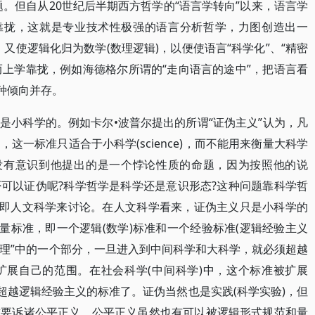
。但自从20世纪后半期西方哲学的“语言学转向”以来，语言学
”靠拢，这就是专业技术性极强的语言分析哲学，力图创造出一
，又使逻辑化归为数学(数理逻辑)，以便使语言“科学化”、“精密
而上学靠拢，例如海德格尔所谓的“走向语言的途中”，把语言看
种倾向并存。
是小科学的。例如卡尔•波普尔提出的所谓“证伪主义”认为，凡
这一标准只适合于小科学(science)，而不能用来衡量大科学
他也许并没有意识到他提出的是一个悖论性质的命题，因为按照他的说
可以证伪呢?科学哲学是科学还是意识形态?这种问题靠科学哲
”即人文科学来讨论。在人文科学看来，证伪主义只是小科学的
量标准，即一个逻辑(数学)标准和一个经验标准(逻辑经验主义
真理”中的一个部分，一旦进入到中间科学和大科学，就必须超越
扩展自己的范围。在社会科学(中间科学)中，这个标准被扩展
超越逻辑经验主义的标准了。证伪当然也是实践(科学实验)，但
准要诉诸公平正义，公平正义虽然也有可以被逻辑形式规范和量