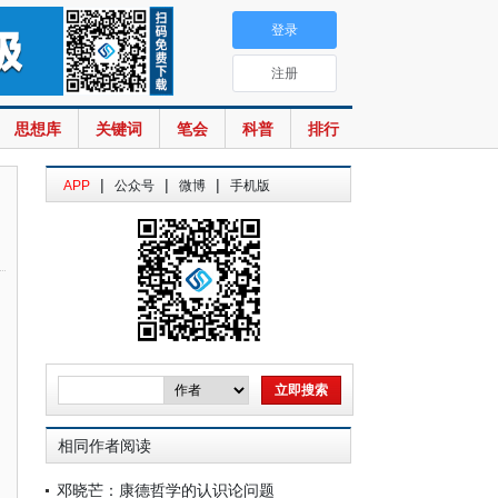
登录
注册
思想库
关键词
笔会
科普
排行
|
|
|
APP
公众号
微博
手机版
相同作者阅读
邓晓芒：康德哲学的认识论问题