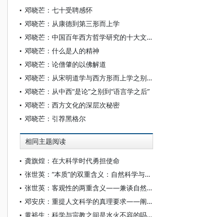
邓晓芒：七十受聘感怀
邓晓芒：从康德到第三形而上学
邓晓芒：中国百年西方哲学研究的十大文化错位
邓晓芒：什么是人的精神
邓晓芒：论僧肇的以佛解道
邓晓芒：从宋明道学与西方形而上学之别看中西文化分野
邓晓芒：从中西“是论”之别到“语言学之后”
邓晓芒：西方文化的深层次秘密
邓晓芒：引荐黑格尔
相同主题阅读
龚旗煌：在大科学时代勇担使命
张世英：“本质”的双重含义：自然科学与人文科学——黑格尔、狄尔泰、胡塞尔之间的一点链接
张世英：客观性的两重含义——兼谈自然科学与人文科学的异同
邓安庆：重提人文科学的真理要求——阐释学如何切中时代“真问题”
黄裕生：科学与宗教之间是水火不容的吗：为什么人类需要信仰来修正理性世界？