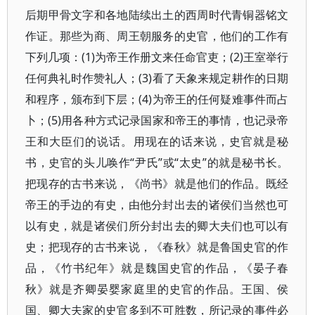
后期甲骨文字和各地陆续出土的西周时代青铜器铭文
作证。那些为商、周王朝服务的史官，他们的工作有
下列几项：(1)为帝王作册文来任命官吏；(2)王室举行
任何典礼时作赞礼人；(3)看了天象来规定耕作的日期
和程序，颁布到下层；(4)为帝王的任何疑难事件而占
卜；(5)用各种方式记录国家和帝王的事情，也记录帝
王和大臣们的说话。用现在的话来说，史官就是秘
书，史官的头儿唤作“尹氏”或“太史”的就是秘书长。
把现存的古书来说，《尚书》就是他们的作品。既经
帝王的手边的有史，由他分封出去的诸侯们当然也可
以有史，就是诸侯们所分封出去的卿大夫们也可以有
史；把现存的古书来说，《春秋》就是鲁国史官的作
品，《竹书纪年》就是魏国史官的作品，《晏子春
秋》就是齐卿晏婴家庭里的史官的作品。王国、侯
国、卿大夫家的史官多到不可胜数，所记录的事件必