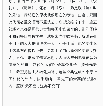
呼，前四部书又叫作《诗经》、《尚书》、《仪
礼》、《周易》。还有一种《乐》，乃是歌《诗》时
的乐谱，猜想它的形状就像现在的琴谱、曲谱，只因
汉代儒者重义理而不重技艺，所以没给传下来。这五
部经本来都是周代史官和鲁国史官保存的，到孔子晚
年回到鲁国教授学生，就取来当作教科书，所以在孔
子门下的人大抵懂得这一套。孔子死后，他的学生又
用这套东西传授下去，更加上了自己新创的学说，托
之于古代，形成了儒家思想，因而这些书也就被认为
儒家的经典。汉代的人们过分尊崇孔子，捧他作教
主，希望把他由人转化为神，这些经典也就各个穿上
了神秘的外衣，似乎确有古圣先王的崇高的道理在
内，应该“天不变，道亦不变”了。