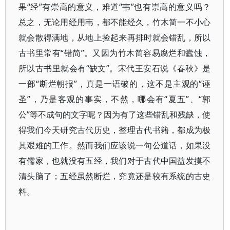
果“经”有崇高的意义，难道“韦”也有崇高的意义吗？
总之，无论用经用韦，都不能经久，竹木简一不小心
就会散得满地，从地上捡起来再排时就会错乱，所以
古书里常有“错简”。又因为竹木简容易腐烂和蠹蚀，
所以古书里就会有“缺文”。宋代王安石说《春秋》是
一部“断烂朝报”，真是一语破的，这不是主观的“诬
圣”，乃是客观的事实，不然，哪会有“夏五”、“郭
公”等不成句的文字呢？因为有了这些错乱和残缺，使
得我们今天研究古代历史，整理古代书籍，都成为极
其艰难的工作。然而我们应该说一句公道话，如果没
有儒家，也就没有五经，我们对于古代中国益发摸不
清头脑了；五经虽然断烂，究竟还是较有系统的古史
料。