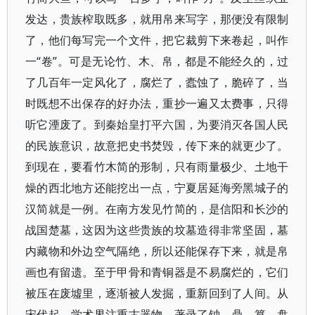
发达，贵族榨取既多，就用帛来写字，那便没有限制
了，他们每写完一个文件，把它裁剪下来卷起，叫作
一“卷”。可是无论竹、木、帛，都是不能经久的，过
了几百年一定风化了，腐烂了，蠹蚀了，脆碎了，当
时既想不出保存的好办法，重抄一遍又太费事，只得
听它湮废了。到秦始皇打平六国，为要消灭各国人民
的民族意识，故意把史书焚毁，传下来的就更少了。
到现在，要看竹木简的形制，只有雨量极少、土地干
燥的西北地方还能挖出一点，宁夏居延海旁黑城子的
汉简就是一例。在南方发见竹简的，是信阳和长沙的
战国楚墓，这因为这些贵族的坟墓造得非常坚固，墓
内藏物和外边空气隔绝，所以还能保存下来，就是帛
画也有留遗。至于甲骨和青铜器是不易腐烂的，它们
被压在废墟里，逐渐被人发掘，重新回到了人间。从
宋代起，学术界注重古器物，著录了钟、鼎、簋、盘