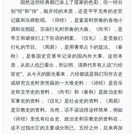
固然这些经典都已涂上了儒家的色彩，但一经分
别“经”和“传”，揭开经的本质，还是平平无奇的史官
记载和乐师歌唱。《诗经》，是宴居时所奏的各地小
调和在朝廷、宗庙行礼时所奏的大曲。《尚书》，是
帝王和诸侯们上下告语的档案。《仪礼》，是贵族们
行礼的节目。《周易》，是用蓍草占卜的筮法。《春
秋》，是鲁国史官逐年记录的国内外大事。这些本
质，从前人也已看出，所以明、清两代常有人说“六经
皆史”。从今天的眼光看来，六经都该是我们写作古史
或研究古史时所凭藉的一大堆史料：《诗经》是音乐
史和文学史的资料，《尚书》和《春秋》是政治史和
军事史的资料，《仪礼》是社会史的资料，《周易》
是宗教史的资料。当然，话不该说得这样简单，例如
《诗经》里也有社会史、政治史和宗教史的资料在，
这不过指出它的主要成分而已。五经之外，后来再加