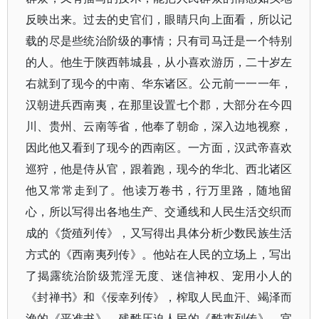
反映出来。过去的史官们，眼睛只向上面看，所以记
载的尽是些统治阶级的事情；只有司马迁是一个特别
的人。他生于陕西韩城县，从小喜欢游历，二十岁左
右就到了现今的中南、华东诸区。公元前一一一年，
汉朝进兵西南夷，在那里设置七个郡，大部分在今四
川、贵州、云南等省，他奉了朝命，深入边地视察，
因此他又看到了现今的西南区。一方面，汉武帝喜欢
巡狩，他是侍从官，跟着跑，现今的华北、西北诸区
他又常常走到了。他读万卷书，行万里路，随地留
心，所以写得出各地生产、交通线和人民生活交织而
成的《货殖列传》，又写得出具体分析少数民族生活
方式的《西南夷列传》。他站在人民的立场上，写出
了揭露统治阶级荒淫无度、迷信神权、宠用小人的
《封禅书》和《佞幸列传》，榨取人民血汗、竭泽而
渔的《平准书》，残酷压迫人民的《酷吏列传》，官