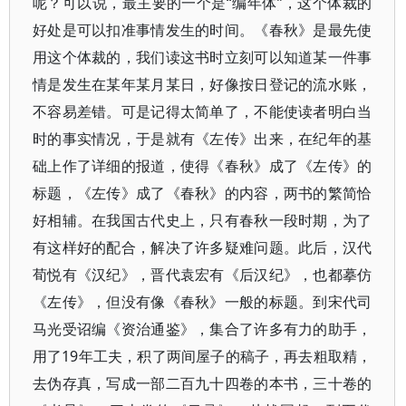
呢？可以说，最主要的一个是“编年体”，这个体裁的
好处是可以扣准事情发生的时间。《春秋》是最先使
用这个体裁的，我们读这书时立刻可以知道某一件事
情是发生在某年某月某日，好像按日登记的流水账，
不容易差错。可是记得太简单了，不能使读者明白当
时的事实情况，于是就有《左传》出来，在纪年的基
础上作了详细的报道，使得《春秋》成了《左传》的
标题，《左传》成了《春秋》的内容，两书的繁简恰
好相辅。在我国古代史上，只有春秋一段时期，为了
有这样好的配合，解决了许多疑难问题。此后，汉代
荀悦有《汉纪》，晋代袁宏有《后汉纪》，也都摹仿
《左传》，但没有像《春秋》一般的标题。到宋代司
马光受诏编《资治通鉴》，集合了许多有力的助手，
用了19年工夫，积了两间屋子的稿子，再去粗取精，
去伪存真，写成一部二百九十四卷的本书，三十卷的