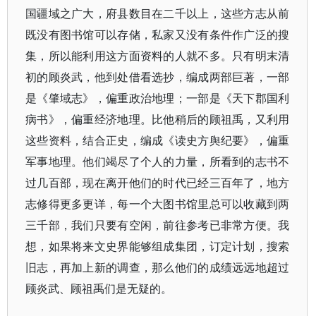
国疆域之广大，府县数目在二千以上，这些方志从前
既没有图书馆可以存储，私家又没有条件作广泛的搜
集，所以能利用这方面资料的人就不多。只有明末清
初的顾炎武，他到处借看选抄，编成两部巨著，一部
是《肇域志》，偏重政治地理；一部是《天下郡国利
病书》，偏重经济地理。比他稍后的顾祖禹，又利用
这些资料，结合正史，编成《读史方舆纪要》，偏重
军事地理。他们竭尽了个人的力量，所看到的志书不
过几百部，现在离开他们的时代已经三百年了，地方
志修得更多更详，每一个大图书馆里总可以收藏到两
三千部，我们只要有空闲，前往参考已非常方便。我
想，如果将来文史界能够组成集团，订定计划，搜索
旧志，再加上新的调查，那么他们的成绩远远地超过
顾炎武、顾祖禹们是无疑的。