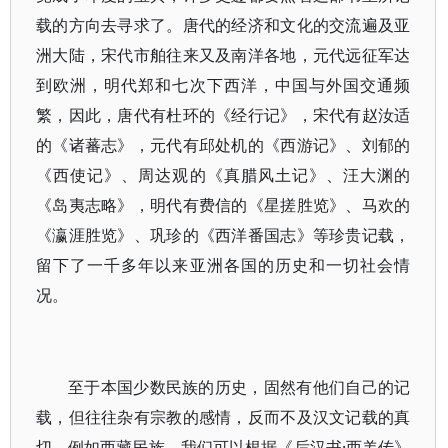
载的方向去寻求了。唐代的经济和文化的交流遍及亚
洲大陆，宋代市舶往来又及南洋各地，元代远征军达
到欧洲，明代郑和七次下西洋，中国与外国交通频
繁，因此，唐代有杜环的《经行记》，宋代有赵汝适
的《诸蕃志》，元代有邱处机的《西游记》、刘郁的
《西使记》、周达观的《真腊风土记》、汪大渊的
《岛夷志略》，明代有费信的《星搓胜览》、马欢的
《瀛涯胜览》、巩珍的《西洋番国志》等珍贵记载，
留下了一千多年以来亚洲各国的历史和一切社会情
况。
至于本国少数民族的历史，固然有他们自己的记
载，但往往杂有宗教的感情，反而不及汉文记载的真
切。例如西藏民族，我们可以根据《后汉书·西羌传》