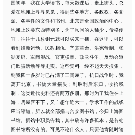
国初年，我在大学读书，每天散课后，走上街头，总
爱在地摊上寻寻觅觅，得到些各地方、各政权、各党
派、各事件的文件和书刊。北京是全国政治的中心，
地摊上这类东西特别多，为了顾问的人稀少，价格便
宜，往往十几枚铜元就可以买来一捆。在这里，可以
看到维新运动、民教相仇、辛亥革命、洪宪帝制、张
勋复辟、军阀混战、官吏横暴、政党斗争、反动会道
门欺骗活动等等史实。这些资料，经不起天天搜集，
到我四十多岁时已占满了三间屋子。抗日战争时，我
离开北京，书物大量损失；到胜利后东归，收拾残
剩，这类近代史料还有两万多册。那时为了我住在上
海，房屋容不下，又自想年近六十，学术工作的战线
应当缩短，所以就全部捐与合众图书馆，今归上海图
书馆。据馆中职员告我，其中确有许多孤本，是各处
图书馆所没有的。可见不论什么人，只要他肯随时随