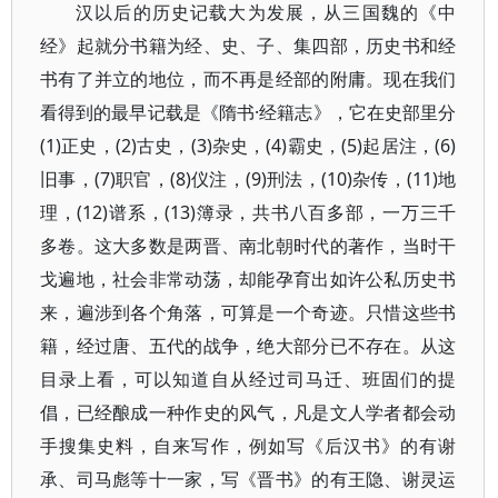
汉以后的历史记载大为发展，从三国魏的《中
经》起就分书籍为经、史、子、集四部，历史书和经
书有了并立的地位，而不再是经部的附庸。现在我们
看得到的最早记载是《隋书·经籍志》，它在史部里分
(1)正史，(2)古史，(3)杂史，(4)霸史，(5)起居注，(6)
旧事，(7)职官，(8)仪注，(9)刑法，(10)杂传，(11)地
理，(12)谱系，(13)簿录，共书八百多部，一万三千
多卷。这大多数是两晋、南北朝时代的著作，当时干
戈遍地，社会非常动荡，却能孕育出如许公私历史书
来，遍涉到各个角落，可算是一个奇迹。只惜这些书
籍，经过唐、五代的战争，绝大部分已不存在。从这
目录上看，可以知道自从经过司马迁、班固们的提
倡，已经酿成一种作史的风气，凡是文人学者都会动
手搜集史料，自来写作，例如写《后汉书》的有谢
承、司马彪等十一家，写《晋书》的有王隐、谢灵运