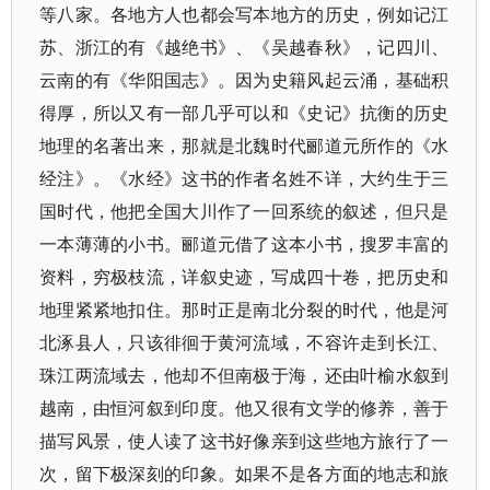
等八家。各地方人也都会写本地方的历史，例如记江
苏、浙江的有《越绝书》、《吴越春秋》，记四川、
云南的有《华阳国志》。因为史籍风起云涌，基础积
得厚，所以又有一部几乎可以和《史记》抗衡的历史
地理的名著出来，那就是北魏时代郦道元所作的《水
经注》。《水经》这书的作者名姓不详，大约生于三
国时代，他把全国大川作了一回系统的叙述，但只是
一本薄薄的小书。郦道元借了这本小书，搜罗丰富的
资料，穷极枝流，详叙史迹，写成四十卷，把历史和
地理紧紧地扣住。那时正是南北分裂的时代，他是河
北涿县人，只该徘徊于黄河流域，不容许走到长江、
珠江两流域去，他却不但南极于海，还由叶榆水叙到
越南，由恒河叙到印度。他又很有文学的修养，善于
描写风景，使人读了这书好像亲到这些地方旅行了一
次，留下极深刻的印象。如果不是各方面的地志和旅