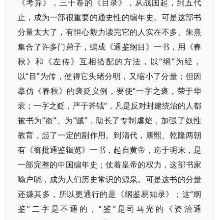
《考异》，三十卷的《目录》，从战国起，到五代
止，成为一部很重要的通史性的编年史。可是这部书
分量太大了，有恒心毅力读完它的人实在不多。朱熹
集合了许多门弟子，编成《通鉴纲目》一书，用《春
秋》和《左传》互相搭配的方法，以“纲”为经，
以“目”为传，使得它头绪分明，又缩小了分量；但因
摹仿《春秋》的褒贬义例，要使“一字之褒，荣于华
衮；一字之贬，严于斧钺”，凡是反对封建统治的人都
被书为“盗”、为“贼”，助长了专制虐焰，加强了奴性
教育，起了一定的副作用。到清代，康熙、乾隆两朝
有《御批通鉴辑览》一书，起自黄帝，迄于明末，是
一部完整的中国编年史；仗着皇帝的权力，这部书家
喻户晓，成为人们历史常识的源泉。可是这书的分量
还嫌其多，所以更通行的是《纲鉴易知录》；这“纲
鉴”二字是不通的，“鉴”是司马光的《资治通