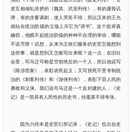
吏互相倾轧排挤的《魏其、武安列传》，有的露骨讥
弹，有的含蓄讽刺，使人哭笑不得，所以汉末的王允
就站在统治阶级的立场上斥它为“谤书”。这个批评真
确切，他瞧不起统治阶级的种种不合理的举动，哪能
不诅咒呀！试想，从来为王侯们服务的史官怎能想到
这些事，就是想到又怎敢写出来呢？这一点，在旧社
会里，司马迁可称是空前绝后的一个人，所以他还写
《陈涉世家》，表彰农民起义；又写拼死不受专制统
治的《刺客列传》和《游侠列传》，表彰下层人民的
勇敢和义侠。我们说司马迁是一个反封建的人，《史
记》是一部具有人民性的历史书，丝毫算不得夸张。
因为六经本是史官们所记录，《史记》也出自史