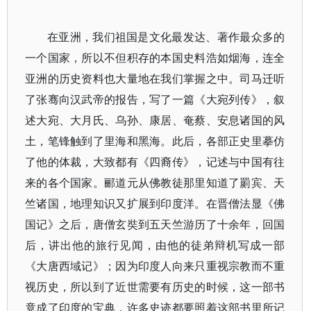
在亚洲，我们祖国是文化最发达、著作最众多的
一个国家，所以不但积存的本国史料浩如烟海，连全
亚洲的历史资料也大量地在我们掌握之中。司马迁听
了张骞向汉武帝的报告，写了一篇《大宛列传》，叙
述大宛、大月氏、乌孙、康居、奄蔡、安息诸国的风
土，笔锋触到了里海和黑海。此后，各部正史里摹仿
了他的体裁，大致都有《四裔传》，记述与中国有往
来的各个国家。郦道元从佛教徒那里知道了罽宾、天
竺诸国，地理知识又扩展到印度洋。在晋僧法显《佛
国记》之后，唐僧玄奘到五天竺游历了十余年，回国
后，讲出他的旅行见闻，由他的徒弟辩机写成一部
《大唐西域记》；因为印度人向来只重视宗教而不重
视历史，所以到了近世需要有历史的时候，这一部书
竟成了印度的宝典，许多史迹都要照着这部书里所记