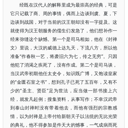
经既在汉代人的解释里成为最崇高的经典，可是
它只记载了商、周的事情，偶而上边谈到虞、夏，下
边谈到战国，对于当前的汉王朝却没有一字提及。这
就使得为汉王朝服务的儒生们发急了，他们想补作一
经来弥缝这个缺憾。第一个是司马相如，他在《封禅
文》里说，大汉的威德上达九天，下流八方，所以他
准备“作春秋一艺，将袭旧六为七，传之无穷”。只因
他犯了消渴之疾死了，没有作成。第二个是司马谈，
当汉武帝初期他任太史令，知识既广博，又饱读皇家
的“金匮石室之书”，想到孔子已死了五百年，又有不
少的“圣主、贤臣”足为世法，应当做一部书接上六
经，就发凡起例；搜集资料，从事写作；不幸汉武帝
到泰山封禅时没有带着他去，而他有强烈的宗教感
情，以为封禅是上帝付给新朝天子以法统的无比光荣
的典礼，他不得参加是件天大的憾事，一气成病而死