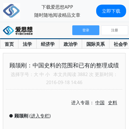
下载爱思想APP
立即下载
随时随地阅读精品文章
登录
注册
首页
法学
经济学
政治学
国际关系
社会学
顾颉刚：中国史料的范围和已有的整理成绩
选择字号：
大
中
小
本文共阅读 3882 次 更新时间：
2016-09-18 14:46
进入专题：
中国
史料
●
顾颉刚
(
进入专栏
)