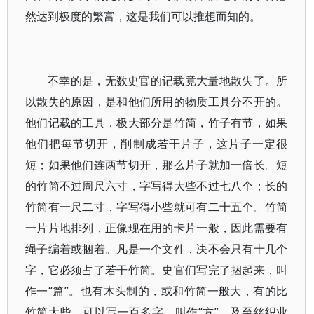
然达到极度的繁富，这是我们可以推想而知的。
不幸的是，无数史官的记载竟大量地散失了。所
以散失的原因，是和他们所用的物质工具分不开的。
他们记载的工具，极大部分是竹简，竹子有节，如果
他们把每节切开，削制成若干片子，这片子一定很
短；如果他们连两节切开，那么片子就加一倍长。短
的竹简不过周尺六寸，字写得大些不过七八个；长的
竹简有一尺二寸，字写得小些就可有二十五个。竹简
一片片地排列，正像现在用的卡片一般，因此需要有
绳子编着或捆着。凡是一个文件，决不会只有十几个
字，它必须占了若干竹简。史官们写完了捆起来，叫
作一“篇”。也有木头制的，或和竹简一般大，有的比
竹简大些，可以写一百多字，叫作“方”。及至丝织业