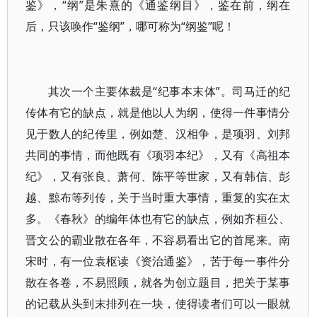
鉴》，“纲”是朱熹的《通鉴纲目》，鉴在前，纲在
后，只该唤作“鉴纲”，哪可称为“纲鉴”呢！
其次一个主要体裁是“纪事本末体”。司马迁的纪
传体有它的缺点，就是他以人为纲，使得一件事情分
见于数人的纪传里，例如楚、汉相争，是项羽、刘邦
共同的事情，而他既有《项羽本纪》，又有《高祖本
纪》，又有张良、萧何、陈平等世家，又有韩信、彭
越、黥布等列传，关于当时重大事情，重复的实在太
多。《春秋》的编年体也有它的缺点，例如齐桓公、
晋文公的霸业散在各年，不容易看出它的首尾来。南
宋时，有一位袁枢读《资治通鉴》，苦于每一事件分
散在各卷，不易照顾，就各为创立题目，把关于某事
的记载从头到末排列在一块，使得读者们可以一眼就