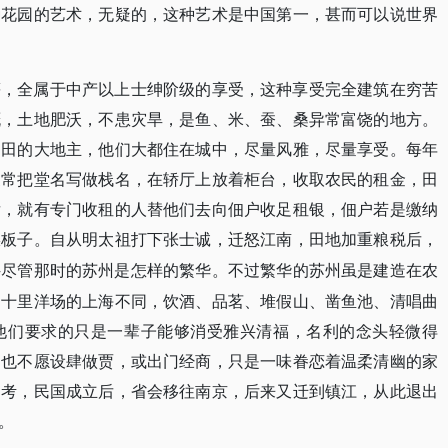
种花园的艺术，无疑的，这种艺术是中国第一，甚而可以说世界
等，全属于中产以上士绅阶级的享受，这种享受完全建筑在穷苦
溉，土地肥沃，不患灾旱，是鱼、米、蚕、桑异常富饶的地方。
良田的大地主，他们大都住在城中，尽量风雅，尽量享受。每年
家常把堂名写做栈名，在轿厅上放着柜台，收取农民的租金，田
后，就有专门收租的人替他们去向佃户收足租银，佃户若是缴纳
挨板子。自从明太祖打下张士诚，迁怒江南，田地加重粮税后，
—尽管那时的苏州是怎样的繁华。不过繁华的苏州虽是建造在农
和十里洋场的上海不同，饮酒、品茗、堆假山、凿鱼池、清唱曲
他们要求的只是一辈子能够消受雅兴清福，名利的念头轻微得
，也不愿设肆做贾，或出门经商，只是一味眷恋着温柔清幽的家
赴考，民国成立后，省会移往南京，后来又迁到镇江，从此退出
。