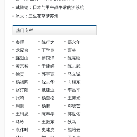
戴鞍钢：日本与甲午战争后的沪苏杭
冰夫：三生花草梦苏州
热门专栏
秦晖
陈行之
郑永年
龙应台
丁学良
曹林
鄢烈山
傅国涌
陈嘉映
黄宗智
于建嵘
陈志武
徐贲
郭宇宽
马立诚
杨祖陶
沈志华
向继东
赵汀阳
戴建业
李昌平
张鸣
杨奎松
王海光
周濂
杨鹏
邓晓芒
王缉思
陈奉孝
郭世佑
马玲
王振东
狄马
袁伟时
史啸虎
熊培云