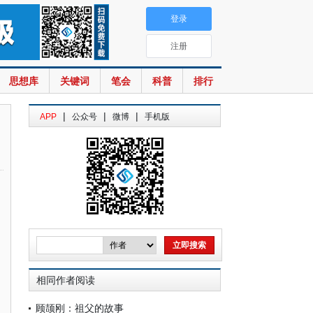
登录
注册
思想库
关键词
笔会
科普
排行
|
|
|
APP
公众号
微博
手机版
相同作者阅读
顾颉刚：祖父的故事