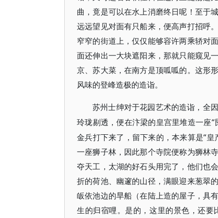
曲，竟是可以在水上消磨终日呢！至于
远远望见对面有只船来，便高声打招呼
窄窄的街道上，仅仅能够容许两乘轿对
面还伸出一大块遮阳来，那就只能窥见
京、苏大菜，在南方是顶呱呱的。这形
风味的登峰造极的造诣。
苏州士绅对于花园艺术的造诣，全
玲珑剔透，便在汴梁的皇宫里堆造一座
金兵打下来了，留下来的，本来算是“皇
一座狮子林，因此那个寺院便称为狮林
夺天工，太湖的好石头用完了，他们也
折的荷池、幽邃的山径，满眼迎来葱翠
皈依池边的旱船（在陆上造的屋子，具
生的归宿哩。是的，这里的景色，还要