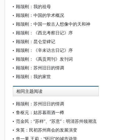
顾颉刚：我的祖母
顾颉刚：中国的学术概况
顾颉刚：中国一般古人想像中的天和神
顾颉刚：《西北考察日记》序
顾颉刚：昆仑堂碑记
顾颉刚：《辛未访古日记》序
顾颉刚：《禹贡周刊》发刊词
顾颉刚：苏州旧日的情调
顾颉刚：我的家世
相同主题阅读
顾颉刚：苏州旧日的情调
鲁枢元：姑苏暮雨酒一樽
范金民：“苏样”、“苏意”：明清苏州领潮流
朱英：民初苏州商会的发展演变
曾一果 王莉：“怀旧”的城市诗学