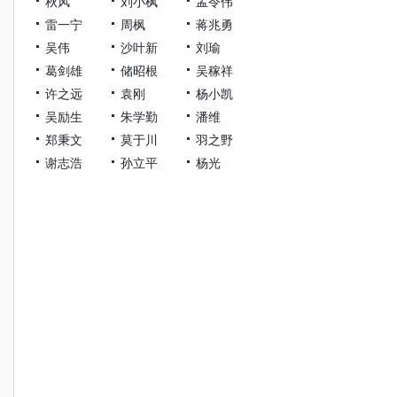
秋风
刘小枫
孟令伟
雷一宁
周枫
蒋兆勇
吴伟
沙叶新
刘瑜
葛剑雄
储昭根
吴稼祥
许之远
袁刚
杨小凯
吴励生
朱学勤
潘维
郑秉文
莫于川
羽之野
谢志浩
孙立平
杨光