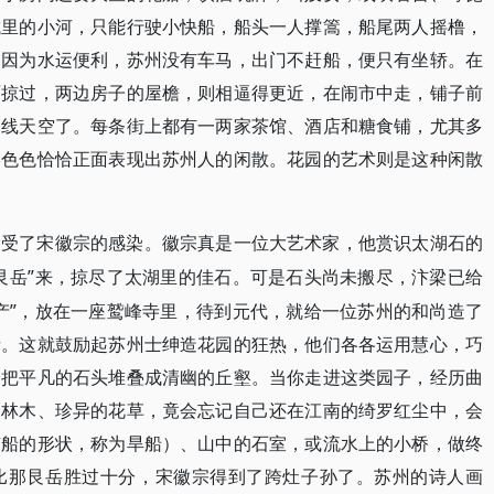
城里的小河，只能行驶小快船，船头一人撑篙，船尾两人摇橹，
。因为水运便利，苏州没有车马，出门不赶船，便只有坐轿。在
面掠过，两边房子的屋檐，则相逼得更近，在闹市中走，铺子前
一线天空了。每条街上都有一两家茶馆、酒店和糖食铺，尤其多
形色色恰恰正面表现出苏州人的闲散。花园的艺术则是这种闲散
因受了宋徽宗的感染。徽宗真是一位大艺术家，他赏识太湖石的
“艮岳”来，掠尽了太湖里的佳石。可是石头尚未搬尽，汴梁已给
产”，放在一座鹫峰寺里，待到元代，就给一位苏州的和尚造了
寺。这就鼓励起苏州士绅造花园的狂热，他们各各运用慧心，巧
会把平凡的石头堆叠成清幽的丘壑。当你走进这类园子，经历曲
的林木、珍异的花草，竟会忘记自己还在江南的绮罗红尘中，会
有船的形状，称为旱船）、山中的石室，或流水上的小桥，做终
比那艮岳胜过十分，宋徽宗得到了跨灶子孙了。苏州的诗人画