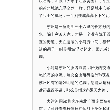
块石碑，叫做《大宋平江城坊图》，平
的苏州城池几乎全然一样，只是城中心的
了兵士的操场，一半则变成高高下下的瓦
苏州是一座周围三十六里的长方形
水。除非穷苦人家，才搭一个没有院子
直的街道，夹在潺湲的小河流中间，很
活的调子，叫苏州城浮动起来。因此苏
调。
小河是苏州的脉络血管，轻便的交
悠长泻的水流，每次全出落得格外玲珑
苏州所有的清雅明慧的色调，想是从这
话还说得不错，那么苏州这条通天之路，
大运河围绕着这座南北广而东西狭
馆，又可赶着春秋佳日在运河上泛荡起