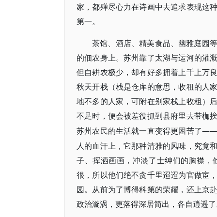
家，都殚尽心力在诗画中去追求表现这
第一。
茶馆、酒店、精美食品、幽雅庭园
的佃农身上。苏州靠了太湖与运河的灌
但自耕农极少，却有好多拥着上千上万
秋天开栈（栈是仓库的意思，收租的人
地不多的人家，可附在别家栈上收租）
不足时，便会被差役抓到县府里去带枷
—
苏州农民的生活就一直变得更困苦了
人的血汗上，它那种清雅的风味，究竟
子、挥洒画画，冲淡了士绅们的胸襟，
很，所以他们绝不贪千里迢迢为官做宦
园。从前为了博得科第的荣耀，还上京
政治漩涡，更落得深居简出，各自逍遥了