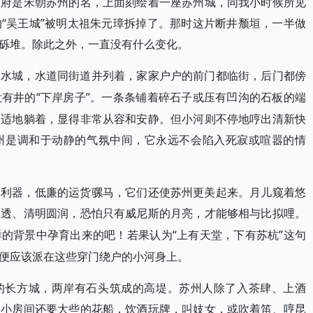
江府是宋朝苏州的名，上面刻绘着一座苏州城，同我小时候所见
“吴王城”被明太祖朱元璋拆掉了。那时这片断井颓垣，一半做
砾堆。除此之外，一直没有什么变化。
的水城，水道同街道并列着，家家户户的前门都临街，后门都傍
“下岸房子”。一条条铺着碎石子或压有凹沟的石板的端
没有井的
舒适地躺着，显得非常从容和安静。但小河则不停地哼出清新快
州是调和于动静的气氛中间，它永远不会陷入死寂或喧嚣的情
通利器，低廉的运货骡马，它们还使苏州更美起来。月儿窥着悠
剔透、清明圆润，恐怕只有威尼斯的月亮，才能够相与比拟哩。
“上有天堂，下有苏杭”这句
样的背景中孕育出来的吧！若果认为
便应该派在这些穿门绕户的小河身上。
的长方城，两岸有石头筑成的高堤。苏州人除了入茶肆、上酒
比小房间还要大些的花船，饮酒玩牌，叫妓女，或吹着笛、哼昆