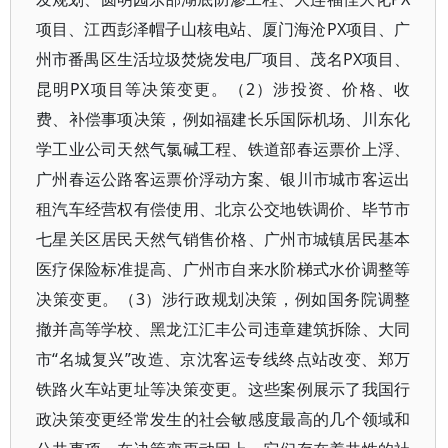
项目、江西彭泽帽子山核电站、厦门海沧PX项目、广
州市番禺区生活垃圾焚烧发电厂项目、茂名PX项目、
昆明PX项目等决策变更。（2）涉投资、价格、收
费、补偿事项决策，例如福建长乐国际机场、川东化
学工业公司天然气氯碱工程、铁道部春运票价上浮、
广州春运公路客运票价浮动方案、银川市城市客运出
租汽车经营权有偿使用、北京公交地铁调价、毕节市
七星关区居民天然气销售价格、广州市城镇居民基本
医疗保险标准提高、广州市自来水阶梯式水价调整等
决策变更。（3）涉行政规划决策，例如国务院调整
撤并高等学校、黑龙江汇丰公司违章建筑拆除、大同
市“名城复兴”改造、京沈客运专线终点站改变、郑万
铁路火车站更址等决策变更。这些案例展示了我国行
政决策变更经常发生的社会敏感度最高的几个领域和