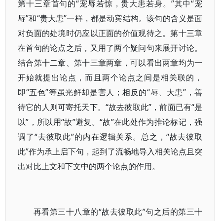
第十三章首句的“宠辱若惊，贵大患若身。”其中“宠
辱”和“贵大患”一样，都是动宾结构。该句的含义是面
对负面的处境时仍应以正面的价值观待之。第十三章
在首句的论点之后，又用了两个疑问句来展开讨论。
结合第十二章、第十三章两章，可以看出两章均为一
开始就提出论点，而且两个论点之间是相关联的，
即“五色”等虽光鲜却是害人；相反的“辱、大患”，善
待它的人则可寄托天下。“故去彼取此”，前面已有“是
以”，所以用“故”避复。“故”在此处作为推论标记，强
调了“去彼取此”的内在逻辑关系。总之，“故去彼取
此”作为承上启下句，起到了流畅地导入相关论点且突
出对比上文和下文中的两个论点的作用。
再看第三十八章的“故去彼取此”句之后的第三十