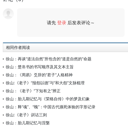
请先
登录
后发表评论～
评论
相同作者阅读
徐山：再谈“道法自然”所包含的“道是自然的”命题
徐山：楚帛书的书写顺序及其文本主旨
徐山：《周易》爻辞的“君子”人格精神
徐山:《老子》“报怨以德”与“和大怨”文脉梳理
徐山：《老子》“下知有之”辨正
徐山：胎儿期记忆与《荣格自传》中的梦及幻象
徐山：释“魂”、“魄”：中国古代濒死体验的字形记录
徐山:《老子》训诂三则
徐山：胎儿期记忆与涅槃