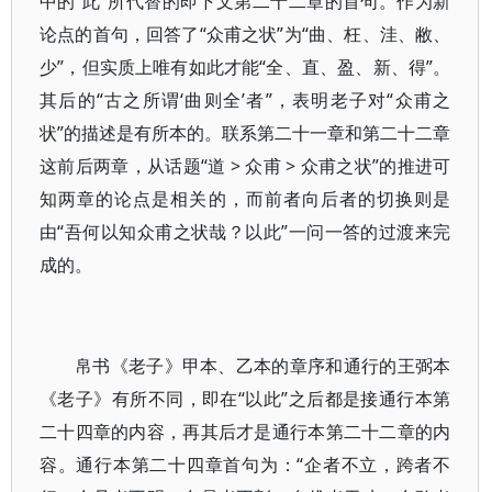
中的“此”所代替的即下文第二十二章的首句。作为新
论点的首句，回答了“众甫之状”为“曲、枉、洼、敝、
少”，但实质上唯有如此才能“全、直、盈、新、得”。
其后的“古之所谓‘曲则全’者”，表明老子对“众甫之
状”的描述是有所本的。联系第二十一章和第二十二章
这前后两章，从话题“道 > 众甫 > 众甫之状”的推进可
知两章的论点是相关的，而前者向后者的切换则是
由“吾何以知众甫之状哉？以此”一问一答的过渡来完
成的。
帛书《老子》甲本、乙本的章序和通行的王弼本
《老子》有所不同，即在“以此”之后都是接通行本第
二十四章的内容，再其后才是通行本第二十二章的内
容。通行本第二十四章首句为：“企者不立，跨者不