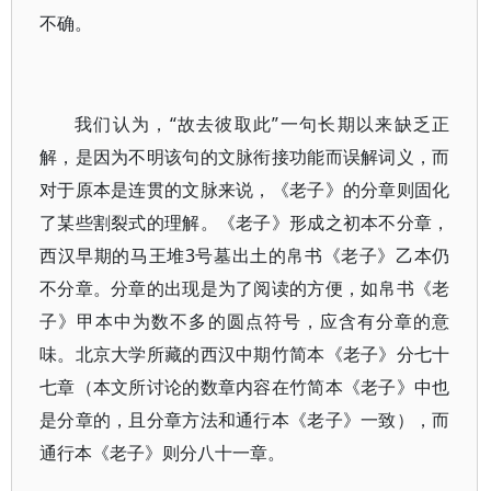
不确。
我们认为，“故去彼取此”一句长期以来缺乏正
解，是因为不明该句的文脉衔接功能而误解词义，而
对于原本是连贯的文脉来说，《老子》的分章则固化
了某些割裂式的理解。《老子》形成之初本不分章，
西汉早期的马王堆3号墓出土的帛书《老子》乙本仍
不分章。分章的出现是为了阅读的方便，如帛书《老
子》甲本中为数不多的圆点符号，应含有分章的意
味。北京大学所藏的西汉中期竹简本《老子》分七十
七章（本文所讨论的数章内容在竹简本《老子》中也
是分章的，且分章方法和通行本《老子》一致），而
通行本《老子》则分八十一章。