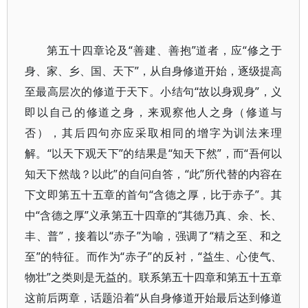
第五十四章论及“善建、善抱”道者，应“修之于
身、家、乡、国、天下”，从自身修道开始，逐级提高
至最高层次的修道于天下。小结句“故以身观身”，义
即以自己的修道之身，来观察他人之身（修道与
否），其后四句亦应采取相同的增字为训法来理
解。“以天下观天下”的结果是“知天下然”，而“吾何以
知天下然哉？以此”的自问自答，“此”所代替的内容在
下文即第五十五章的首句“含德之厚，比于赤子”。其
中“含德之厚”义承第五十四章的“其德乃真、余、长、
丰、普”，接着以“赤子”为喻，强调了“精之至、和之
至”的特征。而作为“赤子”的反衬，“益生、心使气、
物壮”之类则是无益的。联系第五十四章和第五十五章
这前后两章，话题沿着“从自身修道开始最后达到修道