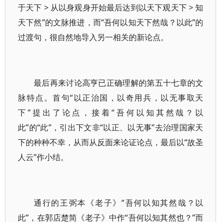
于天下 > 从以身观身开始最后达到以天下观天下 > 知
天下然”的文脉推进，而“吾何以知天下然哉？以此”的
过渡句，很自然地导入另一相关的新论点。
最后再来讨论高亨已正确理解的第五十七章的文
脉特点。首句“以正治国，以奇用兵，以无事取天
下”提出了论点，接着“吾何以知其然哉？以
此”的“此”，引出下文非“以正、以无事”去治理国家天
下的种种不幸，从而从反面来论证论点，最后以“故圣
人云”作小结。
通行的王弼本《老子》“吾何以知其然哉？以
此”，在郭店楚简《老子》中作“吾何以知其然也？”而