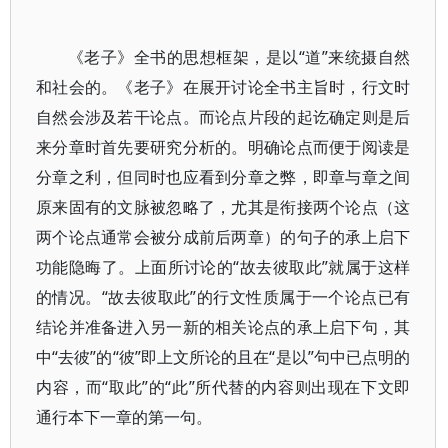
《老子》全书的思想框架，是以“道”来统摄自然
和社会的。《老子》在展开讨论全书主旨时，行文时
自然会涉及若干论点。而论点片段的起讫确定则是后
来分章时首先要研究分析的。明确论点而便于阅读是
分章之利，但同时也应看到分章之弊，即章与章之间
原来固有的文脉被忽略了，尤其是衔接两个论点（这
两个论点通常会被分成前后两章）的句子的承上启下
功能隐晦了。上面所讨论的“故去彼取此”就属于这样
的情况。“故去彼取此”的行文性质属于一个论点已有
结论并准备进入另一新的相关论点的承上启下句，其
中“去彼”的“彼”即上文所论的且在“是以”句中已点明的
内容，而“取此”的“此”所代替的内容则出现在下文即
通行本下一章的第一句。