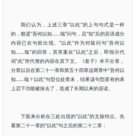
我们认为，上述三章“以此”的上句句式是一样
的，都是“吾何以知……哉”问句，且“知”后的宾语成分
内容已在句前出现。“以此”作为对疑问句“吾何以
知……哉”的回答，其答案在“以此”之后，即指示代
词“此”所代替的内容在其下文。《老子》本不分章，
分章以后在第二十一章和第五十四章这两章中“吾何以
知……哉？以此”句型位处章末，结果该句型原有的承
上启下功能被抹去了，造成了长期以来的误读。
下面来分析在三处出现的“以此”的文脉特点。先
看第二十一章的“以此”句之后的第二十二章：