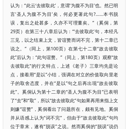
认为：“此云‘去彼取此’，意谓‘为腹不为目’也。然已明
言‘圣人为腹不为目’矣，何必更著此句?……本书脱
误，复出之处甚多，久亦不可理董矣。”（奚侗，第
29页）在第三十八章后认为：“‘去彼取此’句，本经凡
三见，以之结束上文，皆谊赘而词不完，第十二章已
说之。”（同上，第100页）在第七十二章“故去彼取
此”后认为：“此句谊赘。”（同上，第180页）观察“故
去彼取此”的行文特点，上述《老子》三章均先是论
点，接着用“是以”小结，强调在对立的价值取向里老
子的取舍态度，并在“是以”句之后再出现“故去彼取
此”。奚侗认为第十二章的“圣人为腹不为目”已表明
了“去”和“取”，所以“故去彼取此”句如果再用来指上文
则嫌“谊赘”，奚侗看出了问题所在，颇有见地。奚侗
并从语感上认为“词不完”，但由于“故去彼取此”句均
位于章末，遂有“脱误”之说。然而奚侗的“脱误”说仍