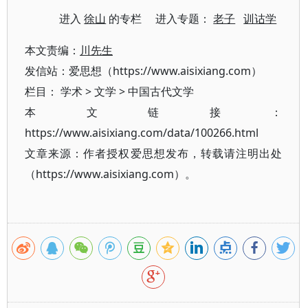
进入
徐山
的专栏 进入专题：
老子
训诂学
本文责编：
川先生
发信站：爱思想（https://www.aisixiang.com）
栏目：
学术
>
文学
>
中国古代文学
本文链接：
https://www.aisixiang.com/data/100266.html
文章来源：作者授权爱思想发布，转载请注明出处
（https://www.aisixiang.com）。