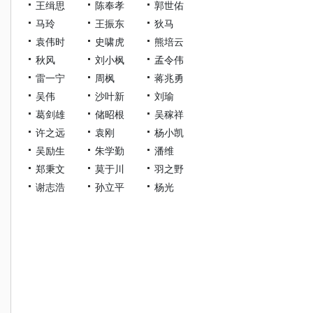
王缉思
陈奉孝
郭世佑
马玲
王振东
狄马
袁伟时
史啸虎
熊培云
秋风
刘小枫
孟令伟
雷一宁
周枫
蒋兆勇
吴伟
沙叶新
刘瑜
葛剑雄
储昭根
吴稼祥
许之远
袁刚
杨小凯
吴励生
朱学勤
潘维
郑秉文
莫于川
羽之野
谢志浩
孙立平
杨光