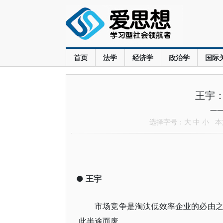
首页
法学
经济学
政治学
国际
王宇
——
选择字号：
大
中
小
本文
●
王宇
市场竞争是淘汰低效率企业的必由
此半途而废