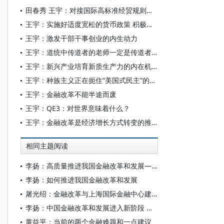
田春秀 王宇：对接国际高标准经贸规则增强绿色竞争力
王宇：实施好适度宽松的货币政策 积极应对国内外经济挑战
王宇：激发干部干事创业的内生动力
王宇：道统中传道者的老师一定是传道者吗？
王宇：新兴产业培育新质生产力的内在机制
王宇：种族主义正在扼住“美国式民主”的喉咙
王宇：金融改革不能半途而废
王宇：QE3：对世界意味着什么？
王宇：金融改革是经济增长方式转变的推动力量
相同主题阅读
李扬：高质量推进我国金融改革和发展——学习“十五五”金融改革规划体会
李扬：如何推进我国金融改革和发展
屠光绍：金融改革与上海国际金融中心建设
李扬：中国金融改革和发展进入新阶段 —— 学习党的二十大报告的初步体会
黄益平：当前的两个金融难题和一点建议