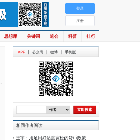
登录
注册
思想库
关键词
笔会
科普
排行
|
|
|
APP
公众号
微博
手机版
相同作者阅读
王宇：用足用好适度宽松的货币政策