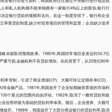
当商业银行出现亏损时，韩国政府往往通过中央银行进行低息或
人和私人机构都不能单独拥有一家银行4%以上的股份,银行行
够决定银行贷款的规模和去向。在这一制度安排下，银行和企业
立审查贷款制度,缺少对投资项目的管理和监督；企业缺少追求
略未能取得预期效果。1980年,韩国经常项目逆差达到50.7亿
集团严重亏损,金融机构不良贷款增加。在此背景下，从20世纪80年
率管制，引进了商业票据(CP)、大额可转让定期存单(CD)、
MA)等金融产品。1981年,韩国放开了企业短期融资票据的市场利
100个基点的范围内自由浮动。1982年,取消了一般性贷款和政
以企业信用评级为基础的贷款利率体系。随后，企业债券、大额可
放开。1988年，韩国放开了大部分商业银行的贷款利率,取消