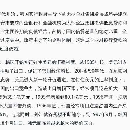
0年代开始，韩国实行政府主导下的大型企业集团发展战略并建立
度安排要求商业银行和金融机构为大型企业集团提供低息贷款和
企业集团长期高负债经营，占据了国内信贷总量的绝对比重，企
险过度集中。政府主导下的金融体制，既造成企业对银行贷款的
过度依赖。
代，韩国开始实行钉住美元的汇率制度。从1985年起，美元进入
推动了出口，促进了韩国经济增长。20世纪90年代，在互联网
胀态势，美元进入新一轮升值通道。在钉住美元的汇率制度下，
韩国的出口竞争力，造成出口增幅下降，经常项目逆差扩大，国
35.1亿美元，1995年增加到80.1亿美元，1996年进一步增
得不大量举借外债。1996年底，韩国经常项目逆差占国内生产总
1.5%。与此同时，外汇储备规模不断缩小，到1997年9月，韩国
2.8个月进口。韩元面临着越来越大的贬值压力。