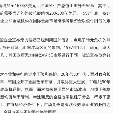
额增加至1673亿美元，占国民生产总值比重升至56%，其中，
以前需要偿还的外债总额约为200-300亿美元。1997年底，穆迪
国企业和金融机构在国际金融市场继续筹集资金以偿付旧债的难
家韩国企业宣布无力偿还已经到期国外债务，点燃了韩元危机的导
布，放开对韩元汇率浮动区间的限制。1997年12月，韩元汇率大
无几，韩国政府无力继续对外汇市场进行干预，被迫宣布放弃钉
对企业和银行的过度干预和保护。20年代80年代，面对政府长
率，韩国拉开了金融改革序幕，并取得重大进展。20世纪90年
融改革机遇期。然而，面对越来越明显的市场波动，习惯于价格
重新恢复利率管制。半途而废的金融改革拖延了矛盾，积累了更
明，在市场经济条件下，市场竞争是淘汰低效率企业的必由之
，金融改革决不能因此半途而废。