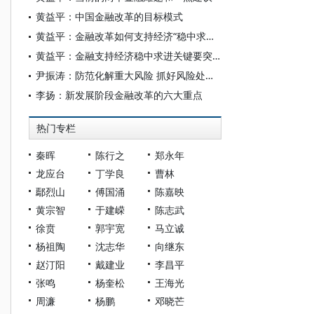
黄益平：中国金融改革的目标模式
黄益平：金融改革如何支持经济“稳中求进”？
黄益平：金融支持经济稳中求进关键要突破两大挑战
尹振涛：防范化解重大风险 抓好风险处置工作
李扬：新发展阶段金融改革的六大重点
热门专栏
秦晖
陈行之
郑永年
龙应台
丁学良
曹林
鄢烈山
傅国涌
陈嘉映
黄宗智
于建嵘
陈志武
徐贲
郭宇宽
马立诚
杨祖陶
沈志华
向继东
赵汀阳
戴建业
李昌平
张鸣
杨奎松
王海光
周濂
杨鹏
邓晓芒