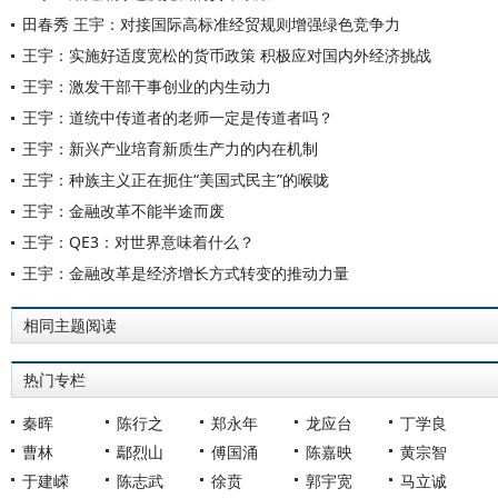
田春秀 王宇：对接国际高标准经贸规则增强绿色竞争力
王宇：实施好适度宽松的货币政策 积极应对国内外经济挑战
王宇：激发干部干事创业的内生动力
王宇：道统中传道者的老师一定是传道者吗？
王宇：新兴产业培育新质生产力的内在机制
王宇：种族主义正在扼住“美国式民主”的喉咙
王宇：金融改革不能半途而废
王宇：QE3：对世界意味着什么？
王宇：金融改革是经济增长方式转变的推动力量
相同主题阅读
热门专栏
秦晖
陈行之
郑永年
龙应台
丁学良
曹林
鄢烈山
傅国涌
陈嘉映
黄宗智
于建嵘
陈志武
徐贲
郭宇宽
马立诚