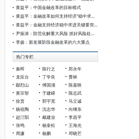
黄益平：中国金融改革的目标模式
黄益平：金融改革如何支持经济“稳中求进”？
黄益平：金融支持经济稳中求进关键要突破两大挑战
尹振涛：防范化解重大风险 抓好风险处置工作
李扬：新发展阶段金融改革的六大重点
热门专栏
秦晖
陈行之
郑永年
龙应台
丁学良
曹林
鄢烈山
傅国涌
陈嘉映
黄宗智
于建嵘
陈志武
徐贲
郭宇宽
马立诚
杨祖陶
沈志华
向继东
赵汀阳
戴建业
李昌平
张鸣
杨奎松
王海光
周濂
杨鹏
邓晓芒