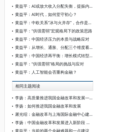
黄益平：AI或放大收入分配失衡，提振内需是最迫切任务
黄益平：AI时代，如何坚守初心？
黄益平：中欧关系“冰与火并存”，合作是唯一出路
黄益平：“供强需弱”宏观格局下的政策思路
黄益平：中国经济压力的本质与战略应对
黄益平：从增长、通胀、分配三个维度看AI的宏观经济影响
黄益平：中国经济再平衡：增长模式转型与创新驱动之路
黄益平：“供强需弱”格局的挑战与应对
黄益平：人工智能会否重构金融？
相同主题阅读
李扬：高质量推进我国金融改革和发展——学习“十五五”金融改革规划体会
李扬：如何推进我国金融改革和发展
屠光绍：金融改革与上海国际金融中心建设
李扬：中国金融改革和发展进入新阶段 —— 学习党的二十大报告的初步体会
黄益平：当前的两个金融难题和一点建议