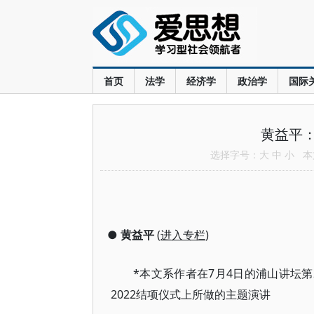
首页
法学
经济学
政治学
国际
黄益平
选择字号：
大
中
小
本文
●
黄益平
(
进入专栏
)
*本文系作者在7月4日的浦山讲坛第
2022结项仪式上所做的主题演讲