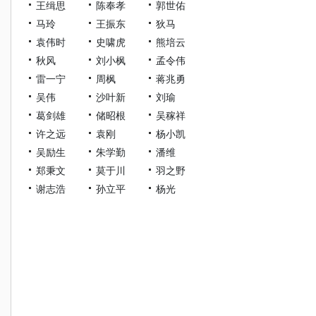
王缉思
陈奉孝
郭世佑
马玲
王振东
狄马
袁伟时
史啸虎
熊培云
秋风
刘小枫
孟令伟
雷一宁
周枫
蒋兆勇
吴伟
沙叶新
刘瑜
葛剑雄
储昭根
吴稼祥
许之远
袁刚
杨小凯
吴励生
朱学勤
潘维
郑秉文
莫于川
羽之野
谢志浩
孙立平
杨光