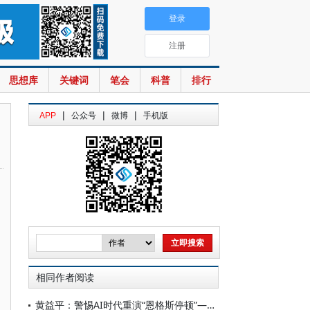
登录
注册
思想库
关键词
笔会
科普
排行
|
|
|
APP
公众号
微博
手机版
相同作者阅读
黄益平：警惕AI时代重演“恩格斯停顿”——以制度平衡技术变革下的收入分配