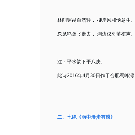
林间穿越自然轻， 柳岸风和惬意生
忽见鸣禽飞走去， 湖边仅剩落棋声
注：平水韵下平八庚。
此诗2016年4月30日作于合肥蜀峰湾
二、七绝
《雨中漫步有感》