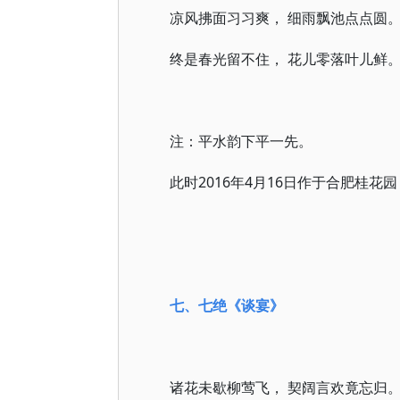
凉风拂面习习爽， 细雨飘池点点圆
终是春光留不住， 花儿零落叶儿鲜
注：平水韵下平一先。
此时2016年4月16日作于合肥桂花园
七、七绝
《谈宴》
诸花未歇柳莺飞， 契阔言欢竟忘归