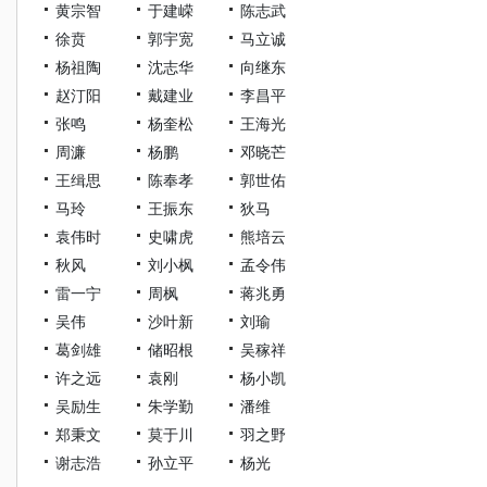
黄宗智
于建嵘
陈志武
徐贲
郭宇宽
马立诚
杨祖陶
沈志华
向继东
赵汀阳
戴建业
李昌平
张鸣
杨奎松
王海光
周濂
杨鹏
邓晓芒
王缉思
陈奉孝
郭世佑
马玲
王振东
狄马
袁伟时
史啸虎
熊培云
秋风
刘小枫
孟令伟
雷一宁
周枫
蒋兆勇
吴伟
沙叶新
刘瑜
葛剑雄
储昭根
吴稼祥
许之远
袁刚
杨小凯
吴励生
朱学勤
潘维
郑秉文
莫于川
羽之野
谢志浩
孙立平
杨光