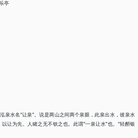
丰乐亭
。
。
一泓泉水名“让泉”。说是两山之间两个泉眼，此泉出水，彼泉水
以让为先。人睹之无不钦之也。此谓“一泉让水”也。“轻酹银