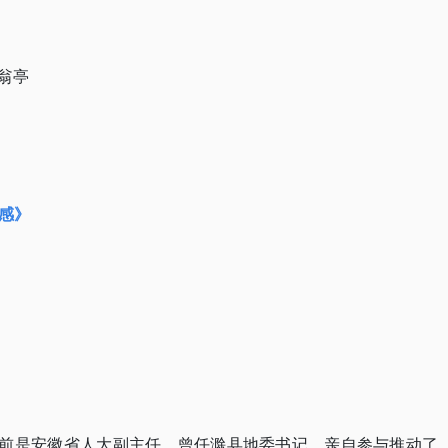
醉翁亭
感》
），生前是安徽省人大副主任，曾任滁县地委书记，亲自参与推动了