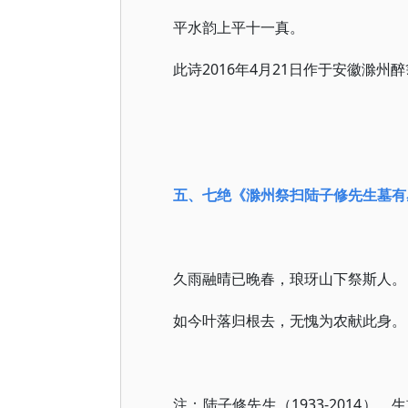
平水韵上平十一真。
此诗2016年4月21日作于安徽滁州
五、七绝
《滁州祭扫陆子修先生墓有
久雨融晴已晚春，琅玡山下祭斯人。
如今叶落归根去，无愧为农献此身。
注：陆子修先生（1933-2014