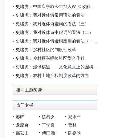
史啸虎：中国应争取今年加入WTO政府采购协定（GPA）
史啸虎：我对近体诗常用语法的看法
史啸虎：我对近体诗虚词的看法（三）
史啸虎：我对近体诗中虚词的看法（二）
史啸虎：我对近体诗虚词应用的看法（一）
史啸虎：乡村社区的制度性改革
史啸虎：乡村振兴呼唤社区型合作社
史啸虎：漫谈棋道——文化意义上的围棋之道
史啸虎：农村土地产权制度改革的方向
相同主题阅读
热门专栏
秦晖
陈行之
郑永年
龙应台
丁学良
曹林
鄢烈山
傅国涌
陈嘉映