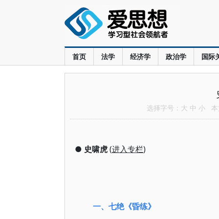
首页
法学
经济学
政治学
国际
选择字号：
大
中
小
本文
●
史啸虎
(
进入专栏
)
一、七绝
《昏练》