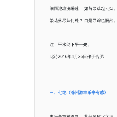
细雨池塘洗睡莲， 如茵绿草起云烟
繁花落尽归何处？ 自是寻踪也惘然
注：平水韵下平一先。
此诗2016年4月26日作于合肥
三、七绝
《滁州游丰乐亭有感》
丰乐亭前树影斜， 紫薇泉饮水之涯