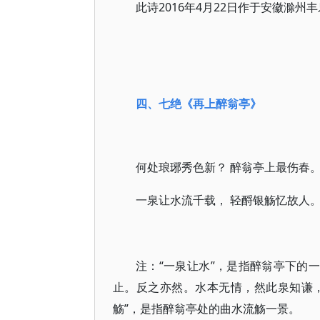
此诗2016年4月22日作于安徽滁州
四、七绝
《再上醉翁亭》
何处琅琊秀色新？ 醉翁亭上最伤春
一泉让水流千载， 轻酹银觞忆故人
注：“一泉让水”，是指醉翁亭下的
止。反之亦然。水本无情，然此泉知谦，
觞”，是指醉翁亭处的曲水流觞一景。