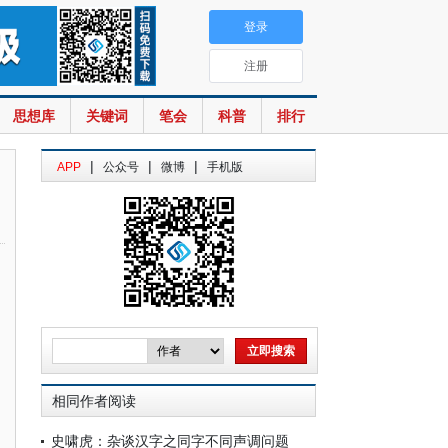
登录
注册
思想库
关键词
笔会
科普
排行
|
|
|
APP
公众号
微博
手机版
相同作者阅读
史啸虎：杂谈汉字之同字不同声调问题