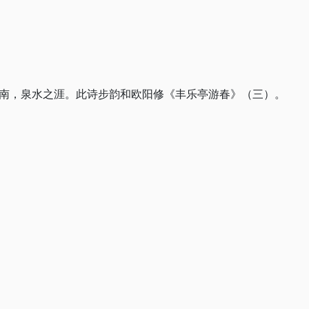
。
南，泉水之涯。此诗步韵和欧阳修《丰乐亭游春》（三）。
。
。