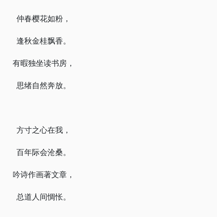
仲春樱花如粉，
逢秋金桂飘香。
有暇独坐读书房，
思绪自然奔放。
方寸之心在我，
百年际会沧桑。
吟诗作画著文章，
总道人间惆怅。