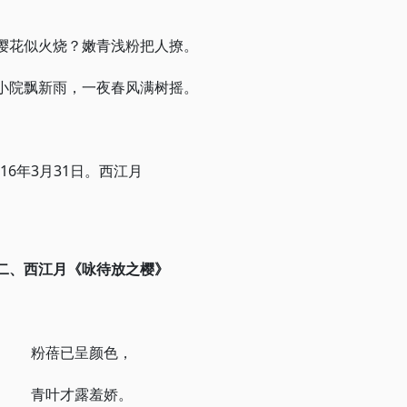
樱花似火烧？嫩青浅粉把人撩。
小院飘新雨，一夜春风满树摇。
6年3月31日。西江月
二、西江月《咏待放之樱》
粉蓓已呈颜色，
青叶才露羞娇。