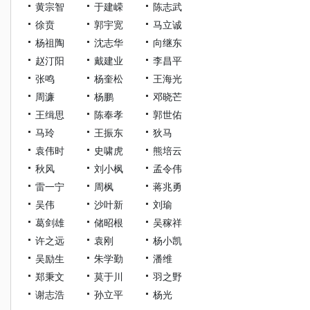
黄宗智
于建嵘
陈志武
徐贲
郭宇宽
马立诚
杨祖陶
沈志华
向继东
赵汀阳
戴建业
李昌平
张鸣
杨奎松
王海光
周濂
杨鹏
邓晓芒
王缉思
陈奉孝
郭世佑
马玲
王振东
狄马
袁伟时
史啸虎
熊培云
秋风
刘小枫
孟令伟
雷一宁
周枫
蒋兆勇
吴伟
沙叶新
刘瑜
葛剑雄
储昭根
吴稼祥
许之远
袁刚
杨小凯
吴励生
朱学勤
潘维
郑秉文
莫于川
羽之野
谢志浩
孙立平
杨光