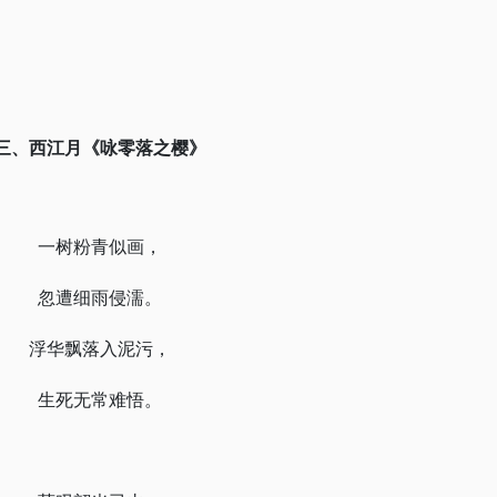
三、西江月
《咏零落之樱》
一树粉青似画，
忽遭细雨侵濡。
浮华飘落入泥污，
生死无常难悟。