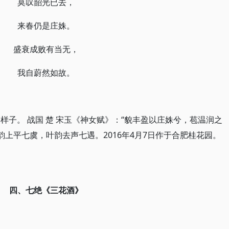
莫叹韶光已去，
来春仍是庄姝。
盛衰成败有当无，
我自蔚然如故。
子。 战国 楚 宋玉《神女赋》：“貌丰盈以庄姝兮，苞温润之
上平七虞，叶韵去声七遇。2016年4月7日作于合肥桂花园。
四、七绝
《三花酒》