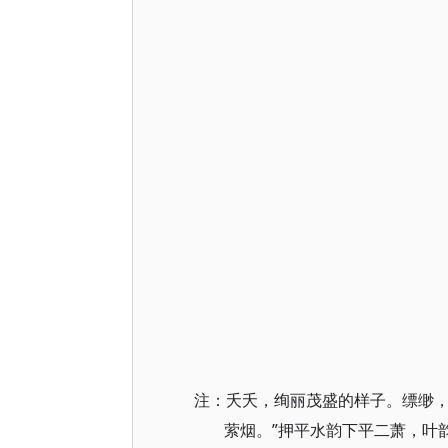
注：夭夭，绚丽茂盛的样子。缥缈
萦烟。”押平水韵下平二萧，叶韵