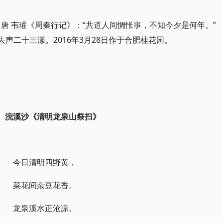
唐 韦瓘《周秦行记》：“共道人间惆怅事，不知今夕是何年。”
声二十三漾。2016年3月28日作于合肥桂花园。
、浣溪沙
《清明龙泉山祭扫》
今日清明四野黄，
菜花间杂豆花香。
龙泉溪水正沧凉。