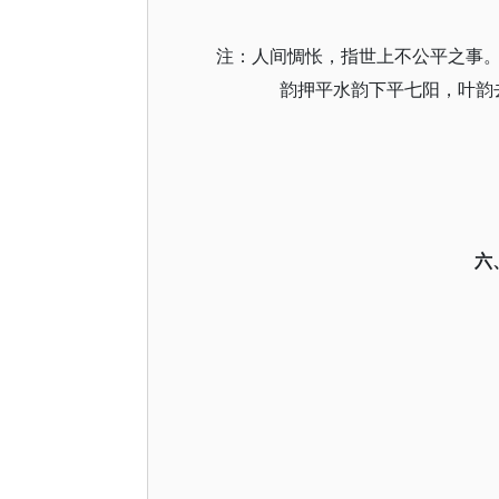
注：人间惆怅，指世上不公平之事。
韵押平水韵下平七阳，叶韵去
六