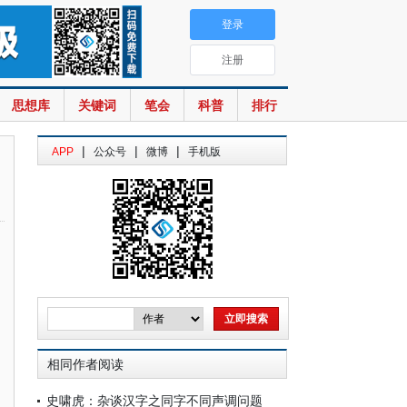
登录
注册
思想库
关键词
笔会
科普
排行
|
|
|
APP
公众号
微博
手机版
相同作者阅读
史啸虎：杂谈汉字之同字不同声调问题