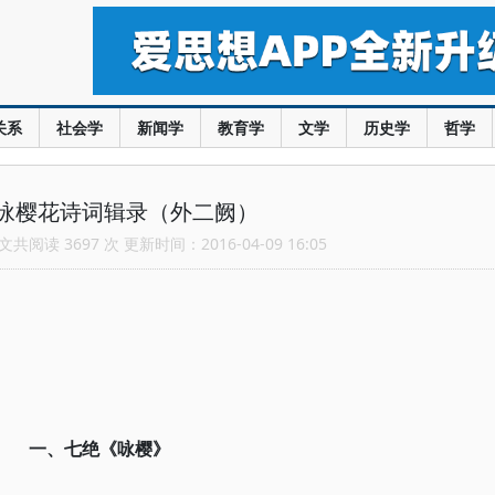
关系
社会学
新闻学
教育学
文学
历史学
哲学
咏樱花诗词辑录（外二阙）
共阅读 3697 次 更新时间：2016-04-09 16:05
一、七绝
《咏樱》