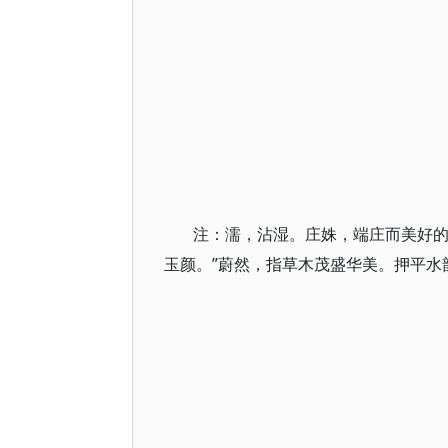
注：濡，沾湿。庄姝，端庄而美好的样
玉颜。”蔚然，指草木茂盛华美。押平水韵