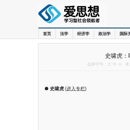
首页
法学
经济学
政治学
国际
史啸虎：
选择字号：
大
中
小
本文
●
史啸虎
(
进入专栏
)