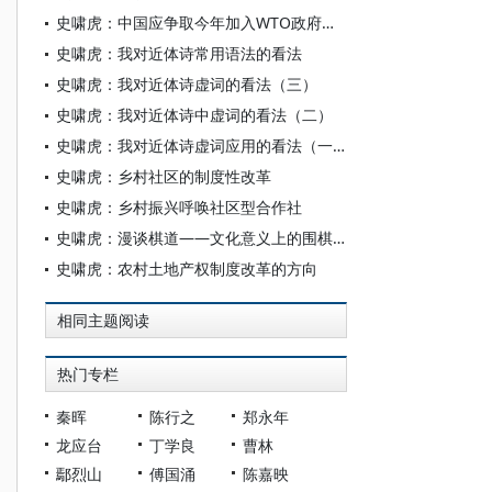
史啸虎：中国应争取今年加入WTO政府采购协定（GPA）
史啸虎：我对近体诗常用语法的看法
史啸虎：我对近体诗虚词的看法（三）
史啸虎：我对近体诗中虚词的看法（二）
史啸虎：我对近体诗虚词应用的看法（一）
史啸虎：乡村社区的制度性改革
史啸虎：乡村振兴呼唤社区型合作社
史啸虎：漫谈棋道——文化意义上的围棋之道
史啸虎：农村土地产权制度改革的方向
相同主题阅读
热门专栏
秦晖
陈行之
郑永年
龙应台
丁学良
曹林
鄢烈山
傅国涌
陈嘉映