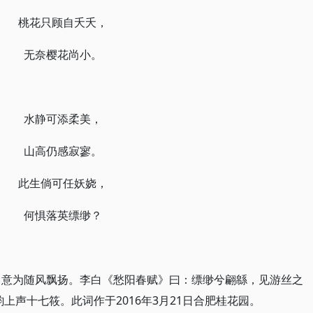
桃花只顾自夭夭，
无奈樱花尚小。
水静可添柔美，
山高仍感寂寥。
此生倘可任妖娆，
何惧落英缥缈？
，意为随风飘扬。李白《愁阳春赋》曰：缥缈兮翩緜，见游丝之
上声十七筱。此词作于2016年3月21日合肥桂花园。