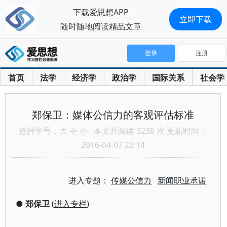
下载爱思想APP
立即下载
随时随地阅读精品文章
登录
注册
首页
法学
经济学
政治学
国际关系
社会学
郑保卫：媒体公信力的客观评估标准
选择字号：
大
中
小
本文共阅读 3238 次 更新时间：
2016-04-07 22:14
进入专题：
传媒公信力
新闻职业承诺
●
郑保卫
(
进入专栏
)