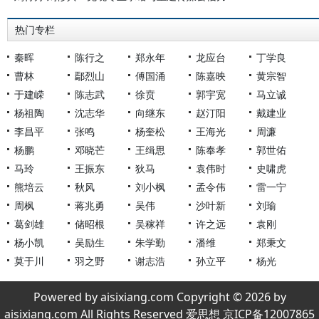
热门专栏
秦晖
陈行之
郑永年
龙应台
丁学良
曹林
鄢烈山
傅国涌
陈嘉映
黄宗智
于建嵘
陈志武
徐贲
郭宇宽
马立诚
杨祖陶
沈志华
向继东
赵汀阳
戴建业
李昌平
张鸣
杨奎松
王海光
周濂
杨鹏
邓晓芒
王缉思
陈奉孝
郭世佑
马玲
王振东
狄马
袁伟时
史啸虎
熊培云
秋风
刘小枫
孟令伟
雷一宁
周枫
蒋兆勇
吴伟
沙叶新
刘瑜
葛剑雄
储昭根
吴稼祥
许之远
袁刚
杨小凯
吴励生
朱学勤
潘维
郑秉文
莫于川
羽之野
谢志浩
孙立平
杨光
Powered by aisixiang.com Copyright © 2026 by
aisixiang.com All Rights Reserved 爱思想 京ICP备12007865