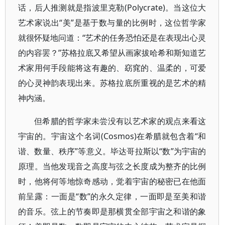
话，后人推测就是指波里克勒(Polycrate)。当这位大
艺术家说出“美”是基于数与量的比例时，这位哲学家
就很怀疑地问道：“艺术的任务恐怕还是在表现出心灵
的内容罢？”苏格拉底又希望从画家拔哈希和斯知道艺
术家用何手段能将这有趣的、窈窕的、温柔的，可爱
的心灵神韵表现出来。苏格拉底所重视的是艺术的精
神内涵。
但希腊的哲学家未尝没有以艺术家的观点来看这
宇宙的。宇宙这个名词(Cosmos)在希腊就包含着“和
谐、数量、秩序”等意义。毕达哥拉斯以“数”为宇宙的
原理。当他发现音之高度与弦之长度成为整齐的比例
时，他将何等地惊奇感动，觉着宇宙的秘密已在他面
前呈露：一面是“数”的永久定律，一面即是至美和谐
的音乐。弦上的节奏即是那横贯全部宇宙之和谐的象