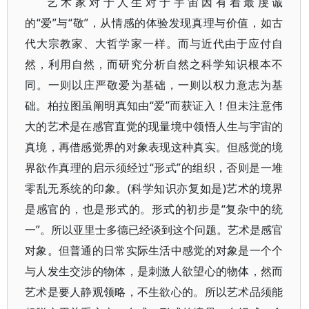
艺术家对于人生对于宇宙因有着最虔诚
的“爱”与“敬”，从情感的体验发现真理与价值，如古
代大宗教家、大哲学家一样。而与近代由于应付自
然，利用自然，而研究分析自然之科学知识根本不
同。一则以庄严敬爱为基础，一则以权力意志为基
础。柏拉图虽阐明真知由“爱”而获证入！但未注意伟
大的艺术是在感官直觉的现量境中领悟人生与宇宙的
真境，再借感觉界的对象表现这种真实。但感觉的境
界欲作真理的启示须经过“形式”的组织，否则是一堆
零乱无系统的印象。(科学知识亦复如是)艺术的境界
是感官的，也是形式的。形式的初步是“复杂中的统
一”。所以亚里士多德已经谈到这个问题。艺术是感官
对象。但普通的日常实际生活中感觉的对象是一个个
与人发生交涉的物体，是刺激人欲望心的物体，然而
艺术是要人静观领略，不生欲心的。所以艺术品须能