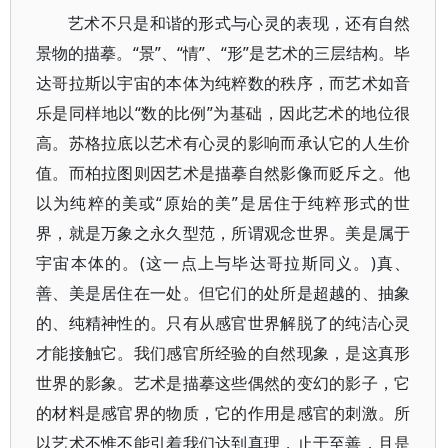
艺术不只是和谐的形式与心灵的表现，还有自然
景物的描摹。“景”、“情”、“形”是艺术的三层结构。毕
达哥拉斯以宇宙的本体为纯粹数的秩序，而艺术如音
乐是同样地以“数的比例”为基础，因此艺术的地位很
高。苏格拉底以艺术有心灵的影响而承认它的人生价
值。而柏拉图则因艺术是描摹自然影像而贬斥之。他
以为纯粹的美或“原始的美”是居住于纯粹形式的世
界，就是万象之永久型范，所谓观念世界。美是属于
宇宙本体的。(这一点上与毕达哥拉斯同义。)真、
善、美是居住在一处。但它们的处所是超越的、抽象
的、纯精神性的。只有从感官世界解脱了的纯洁心灵
才能接触它。我们感官所经验的自然现象，是这真形
世界的影象。艺术是描摹这些偶然的变幻的影子，它
的材料是感官界的物质，它的作用是感官的刺激。所
以艺术不惟不能引着我们达到真理，止于至善，且是