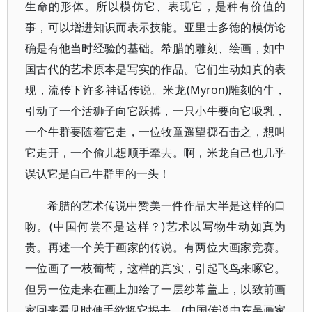
生命的形体。所以模仿它、表现它，是种有价值的
事，可以增进知识而表示技能。亚里士多德的模仿论
确是有他当时经验的基础。希腊的雕刻、绘画，如中
国古代的艺术原本是写实的作品。它们生动如真的表
现，流传下许多神话传说。米龙(Myron)雕刻的牛，
引动了一个活狮子向它跃搏，一只小牛要向它吸乳，
一个牛群要随着它走，一位牧童遥望掷石击之，想叫
它走开，一个偷儿想顺手牵去。啊，米龙自己也几乎
误认它是自己牛群里的一头！
希腊的艺术传说中赞美一件作品大半是这样的口
吻。(中国何尝不是这样？)艺术以写物生动如真为
贵。再述一个关于画家的传说。有两位大画家竞赛。
一位画了一枝葡萄，这样的真实，引起飞鸟来啄它。
但另一位走来在画上加绘了一层纱幕盖上，以致前画
家回来看见时伸手欲将它揭去。(中国传说中东吴画家