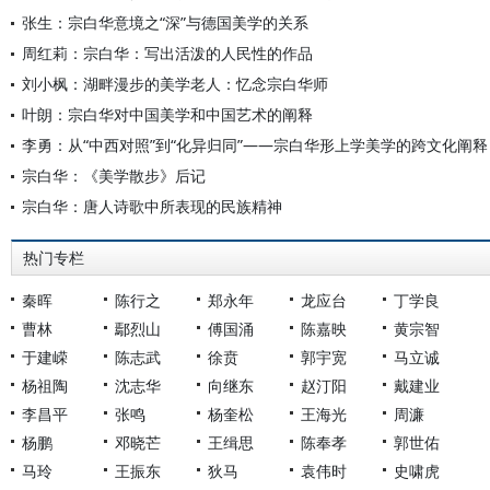
张生：宗白华意境之“深”与德国美学的关系
周红莉：宗白华：写出活泼的人民性的作品
刘小枫：湖畔漫步的美学老人：忆念宗白华师
叶朗：宗白华对中国美学和中国艺术的阐释
李勇：从“中西对照”到“化异归同”——宗白华形上学美学的跨文化阐释
宗白华：《美学散步》后记
宗白华：唐人诗歌中所表现的民族精神
热门专栏
秦晖
陈行之
郑永年
龙应台
丁学良
曹林
鄢烈山
傅国涌
陈嘉映
黄宗智
于建嵘
陈志武
徐贲
郭宇宽
马立诚
杨祖陶
沈志华
向继东
赵汀阳
戴建业
李昌平
张鸣
杨奎松
王海光
周濂
杨鹏
邓晓芒
王缉思
陈奉孝
郭世佑
马玲
王振东
狄马
袁伟时
史啸虎