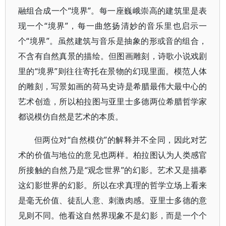
融组合成一个“境界”。每一座巍峨崇高的建筑里是表
现一个“境界”，每一曲悠扬清妙的音乐里也启示一
个“境界”。虽然建筑与音乐是抽象的形或音的组合，
不含有自然真景的描绘。但图画雕刻，诗歌小说戏剧
里的“境界”则往往寄托在景物的幻现里面。模范人体
的雕刻，写景如画的荷马史诗是希腊最伟大最中心的
艺术创造，所以柏拉图与亚里士多德两位希腊哲学家
都说模仿自然是艺术的本质。
但两位对“自然模仿”的解释并不全同，因此对艺
术的价值与地位的意见也两样。柏拉图认为人类感官
所接触的自然乃是“观念世界”的幻影。艺术又是描摹
这幻影世界的幻影。所以在求真理的哲学立场上看来
是毫无价值、徒乱人意、刺激肉感。亚里士多德的意
见则不同。他看这自然界现象不是幻影，而是一个个