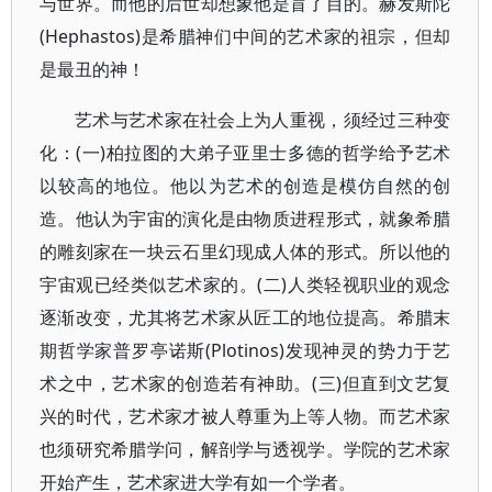
与世界。而他的后世却想象他是盲了目的。赫发斯陀
(Hephastos)是希腊神们中间的艺术家的祖宗，但却
是最丑的神！
艺术与艺术家在社会上为人重视，须经过三种变
化：(一)柏拉图的大弟子亚里士多德的哲学给予艺术
以较高的地位。他以为艺术的创造是模仿自然的创
造。他认为宇宙的演化是由物质进程形式，就象希腊
的雕刻家在一块云石里幻现成人体的形式。所以他的
宇宙观已经类似艺术家的。(二)人类轻视职业的观念
逐渐改变，尤其将艺术家从匠工的地位提高。希腊末
期哲学家普罗亭诺斯(Plotinos)发现神灵的势力于艺
术之中，艺术家的创造若有神助。(三)但直到文艺复
兴的时代，艺术家才被人尊重为上等人物。而艺术家
也须研究希腊学问，解剖学与透视学。学院的艺术家
开始产生，艺术家进大学有如一个学者。