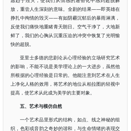
愿趋于毁灭，使我们从情感的通俗化中感到超脱解
放，重尝人生深刻的意味。全剧的结果——即英雄在
挣扎中殉情的毁灭——有如阴霾沉郁后的暴雨淋漓，
反使我们痛快地重睹青天朗日。空气干净了，大地新
鲜了，我们的心胸从沉重压迫的冲突中恢复了光明愉
快的超脱。
亚里士多德的悲剧论从心理经验的立场研究艺术
的影响，不能不说是美学理论上的一大进步，虽然他
所根据的心理经验是日常的。他能注意到艺术在人生
上净化人格的效用，将艺术的地位从柏拉图的轻视中
提高，使艺术从此成为美学的主要对象。
五、艺术与模仿自然
一个艺术品里形式的结构，如点、线之神秘的组
织，色彩或音韵之奇妙的谐和，与生命情绪的表现交