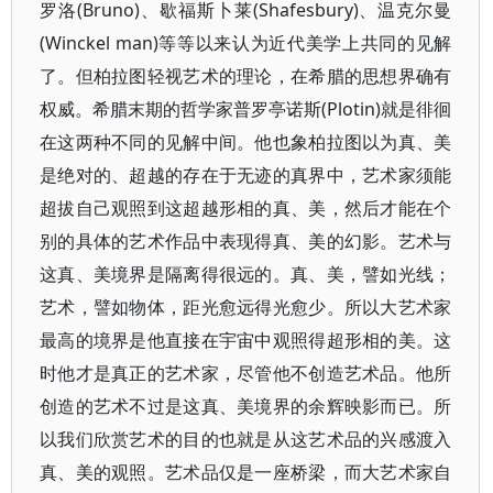
罗洛(Bruno)、歇福斯卜莱(Shafesbury)、温克尔曼
(Winckel man)等等以来认为近代美学上共同的见解
了。但柏拉图轻视艺术的理论，在希腊的思想界确有
权威。希腊末期的哲学家普罗亭诺斯(Plotin)就是徘徊
在这两种不同的见解中间。他也象柏拉图以为真、美
是绝对的、超越的存在于无迹的真界中，艺术家须能
超拔自己观照到这超越形相的真、美，然后才能在个
别的具体的艺术作品中表现得真、美的幻影。艺术与
这真、美境界是隔离得很远的。真、美，譬如光线；
艺术，譬如物体，距光愈远得光愈少。所以大艺术家
最高的境界是他直接在宇宙中观照得超形相的美。这
时他才是真正的艺术家，尽管他不创造艺术品。他所
创造的艺术不过是这真、美境界的余辉映影而已。所
以我们欣赏艺术的目的也就是从这艺术品的兴感渡入
真、美的观照。艺术品仅是一座桥梁，而大艺术家自