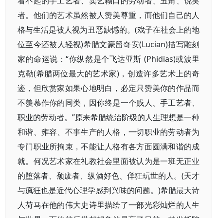
看不起的手工艺者、卖艺糊口的劳动者、丑角、说笑
者。他们的艺术虽然被人赞美尊重，而他们自己的人
格与生活是被人视为丑恶缺憾的。(戏子在社会上的地
位至今还被人轻视)希腊文豪留奇安(Lucian)描写雕刻
家的命运说：“你纵然是个飞达亚斯 (Phidias)或波里
克勒(希腊两位最大的艺术家)，创造许多艺术上的奇
迹，但欣赏家如果心地明白，必定只赞美你的作品而
不羡慕作你的同类，因你终是一个贱人、手工艺者、
职业的劳动者。”原来希腊统治阶级的人生理想是一种
和谐、雍容、不事生产的人格，一切职业的劳动者为
专门职业所拘束，不能让人格有各方面圆满和谐的成
就。何况艺术家在礼教社会里面被认为是一班无正业
的堕落者、颓废者、纵酒好色、佯狂玩世的人。(天才
与疯狂也是近代心理学感到兴味的问题。)希腊最大诗
人荷马在他的伟大史诗里描绘了一部光彩灿烂的人生