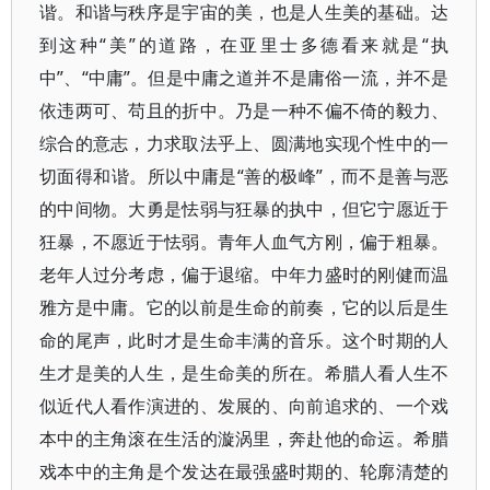
谐。和谐与秩序是宇宙的美，也是人生美的基础。达
到这种“美”的道路，在亚里士多德看来就是“执
中”、“中庸”。但是中庸之道并不是庸俗一流，并不是
依违两可、苟且的折中。乃是一种不偏不倚的毅力、
综合的意志，力求取法乎上、圆满地实现个性中的一
切面得和谐。所以中庸是“善的极峰”，而不是善与恶
的中间物。大勇是怯弱与狂暴的执中，但它宁愿近于
狂暴，不愿近于怯弱。青年人血气方刚，偏于粗暴。
老年人过分考虑，偏于退缩。中年力盛时的刚健而温
雅方是中庸。它的以前是生命的前奏，它的以后是生
命的尾声，此时才是生命丰满的音乐。这个时期的人
生才是美的人生，是生命美的所在。希腊人看人生不
似近代人看作演进的、发展的、向前追求的、一个戏
本中的主角滚在生活的漩涡里，奔赴他的命运。希腊
戏本中的主角是个发达在最强盛时期的、轮廓清楚的