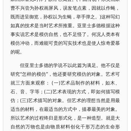
曹不兴尝为孙权画屏风，误发笔点素，因就以作蝇，
既而进呈御览，孙权以为生蝇，举手弹之。)这种写幻
如真的技术是当时艺术所推重。亚里士多德根据这种
事实说艺术是模仿自然，也不足怪了。何况人类本有
模仿冲动，而难能可贵的写实技术也是使人惊奇爱慕
的呢。
但亚里士多德的学说不以此篇为满足。他不仅是
研究“怎样的模仿”，他还要研究模仿的对象。艺术可
就三方面来观察： (一)艺术品制作的材料，如木、
石、音、字等；(二)艺术表现的方式，即如何描写模
仿；(三)艺术描写的对象。但艺术的理想当然是用最
适当的材料，在最适当的方式中，描摹最美的对象。
所以艺术的过程终归是形式化，是一种造型。就是大
自然的万物也是由物质材料创化千形万态的生命形