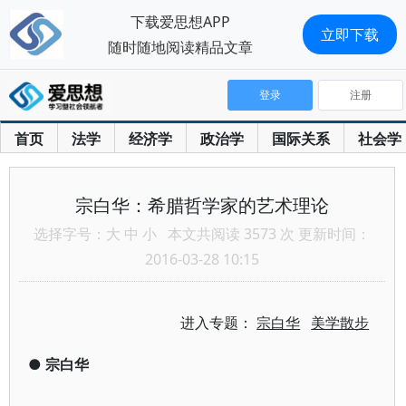
下载爱思想APP
立即下载
随时随地阅读精品文章
登录
注册
首页
法学
经济学
政治学
国际关系
社会学
宗白华：希腊哲学家的艺术理论
选择字号：
大
中
小
本文共阅读 3573 次 更新时间：
2016-03-28 10:15
进入专题：
宗白华
美学散步
●
宗白华