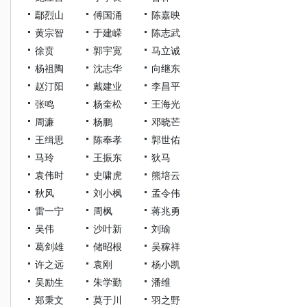
鄢烈山
傅国涌
陈嘉映
黄宗智
于建嵘
陈志武
徐贲
郭宇宽
马立诚
杨祖陶
沈志华
向继东
赵汀阳
戴建业
李昌平
张鸣
杨奎松
王海光
周濂
杨鹏
邓晓芒
王缉思
陈奉孝
郭世佑
马玲
王振东
狄马
袁伟时
史啸虎
熊培云
秋风
刘小枫
孟令伟
雷一宁
周枫
蒋兆勇
吴伟
沙叶新
刘瑜
葛剑雄
储昭根
吴稼祥
许之远
袁刚
杨小凯
吴励生
朱学勤
潘维
郑秉文
莫于川
羽之野