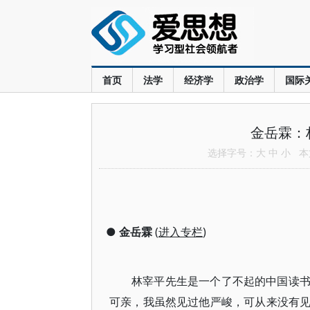
首页
法学
经济学
政治学
国际
金岳霖：
选择字号：
大
中
小
本文
●
金岳霖
(
进入专栏
)
林宰平先生是一个了不起的中国读
可亲，我虽然见过他严峻，可从来没有