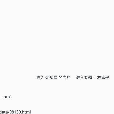
进入
金岳霖
的专栏 进入专题：
林宰平
g.com）
ata/98139.html