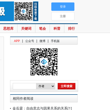
登录
注册
思想库
关键词
笔会
科普
排行
|
|
|
APP
公众号
微博
手机版
相同作者阅读
金岳霖：自由意志与因果关系的关系[1]