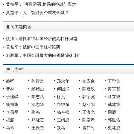
黄益平：“供强需弱”格局的挑战与应对
黄益平：人工智能会否重构金融？
相同主题阅读
姚洋：理性看待我国经济的高杠杆问题
黄益平：破解中国高杠杆陷阱
刘胜军：中国金融最大的问题是“高杠杆”
热门专栏
秦晖
陈行之
郑永年
龙应台
丁学良
曹林
鄢烈山
傅国涌
陈嘉映
黄宗智
于建嵘
陈志武
徐贲
郭宇宽
马立诚
杨祖陶
沈志华
向继东
赵汀阳
戴建业
李昌平
张鸣
杨奎松
王海光
周濂
杨鹏
邓晓芒
王缉思
陈奉孝
郭世佑
马玲
王振东
狄马
袁伟时
史啸虎