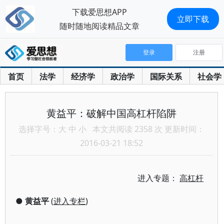
下载爱思想APP
立即下载
随时随地阅读精品文章
登录
注册
首页
法学
经济学
政治学
国际关系
社会学
黄益平：破解中国高杠杆陷阱
选择字号：
大
中
小
本文共阅读 2358 次 更新时间：
2016-03-21 18:52
进入专题：
高杠杆
●
黄益平
(
进入专栏
)