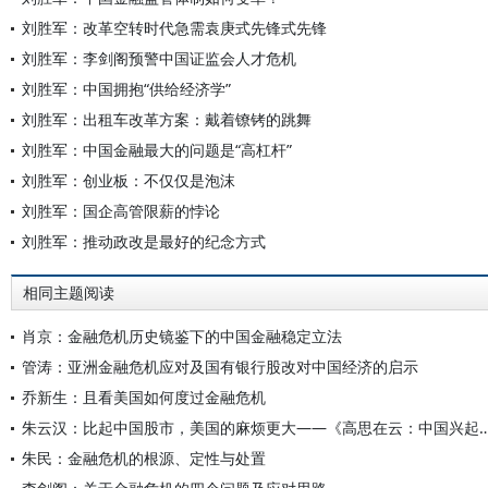
刘胜军：改革空转时代急需袁庚式先锋式先锋
刘胜军：李剑阁预警中国证监会人才危机
刘胜军：中国拥抱“供给经济学”
刘胜军：出租车改革方案：戴着镣铐的跳舞
刘胜军：中国金融最大的问题是“高杠杆”
刘胜军：创业板：不仅仅是泡沫
刘胜军：国企高管限薪的悖论
刘胜军：推动政改是最好的纪念方式
相同主题阅读
肖京：金融危机历史镜鉴下的中国金融稳定立法
管涛：亚洲金融危机应对及国有银行股改对中国经济的启示
乔新生：且看美国如何度过金融危机
朱云汉：比起中国股市，美国的麻烦更大——《高思在云：中国兴起与全
朱民：金融危机的根源、定性与处置