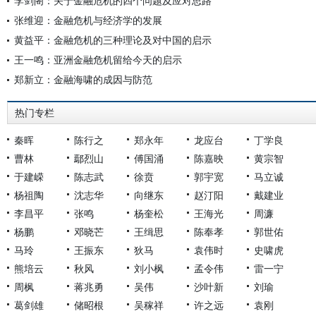
李剑阁：关于金融危机的四个问题及应对思路
张维迎：金融危机与经济学的发展
黄益平：金融危机的三种理论及对中国的启示
王一鸣：亚洲金融危机留给今天的启示
郑新立：金融海啸的成因与防范
热门专栏
秦晖
陈行之
郑永年
龙应台
丁学良
曹林
鄢烈山
傅国涌
陈嘉映
黄宗智
于建嵘
陈志武
徐贲
郭宇宽
马立诚
杨祖陶
沈志华
向继东
赵汀阳
戴建业
李昌平
张鸣
杨奎松
王海光
周濂
杨鹏
邓晓芒
王缉思
陈奉孝
郭世佑
马玲
王振东
狄马
袁伟时
史啸虎
熊培云
秋风
刘小枫
孟令伟
雷一宁
周枫
蒋兆勇
吴伟
沙叶新
刘瑜
葛剑雄
储昭根
吴稼祥
许之远
袁刚