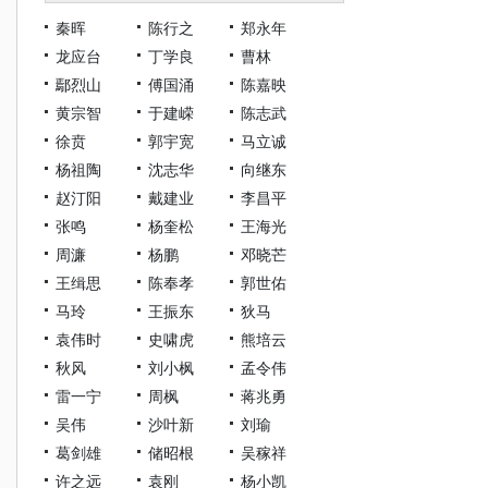
秦晖
陈行之
郑永年
龙应台
丁学良
曹林
鄢烈山
傅国涌
陈嘉映
黄宗智
于建嵘
陈志武
徐贲
郭宇宽
马立诚
杨祖陶
沈志华
向继东
赵汀阳
戴建业
李昌平
张鸣
杨奎松
王海光
周濂
杨鹏
邓晓芒
王缉思
陈奉孝
郭世佑
马玲
王振东
狄马
袁伟时
史啸虎
熊培云
秋风
刘小枫
孟令伟
雷一宁
周枫
蒋兆勇
吴伟
沙叶新
刘瑜
葛剑雄
储昭根
吴稼祥
许之远
袁刚
杨小凯