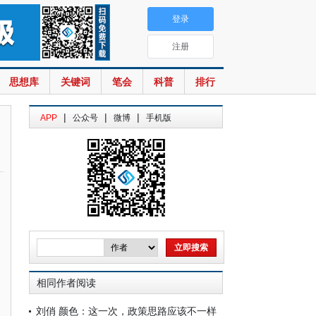
登录
注册
思想库
关键词
笔会
科普
排行
|
|
|
APP
公众号
微博
手机版
相同作者阅读
刘俏 颜色：这一次，政策思路应该不一样