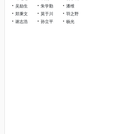
吴励生
朱学勤
潘维
郑秉文
莫于川
羽之野
谢志浩
孙立平
杨光