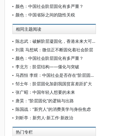
颜色：中国社会阶层固化有多严重？
颜色：中国省际之间的隐性关税
相同主题阅读
陈志武：破解阶层凝固化，香港未来大可期
刘晨 马想斌：微信正不断固化着社会阶层
颜色：中国社会阶层固化有多严重？
李北方：阶层结构——僵化与突破
马西恒 李煜：中国社会是否存在“阶层固化”
邹士年：阶层固化加剧我国贫富差距扩大
张广昭：中国年轻人想要的未来
唐昊：“阶层固化”的逻辑与出路
陈国战：“新穷人”的消费美学与身份焦虑
刘昕亭：新穷人·新工作·新政治
热门专栏