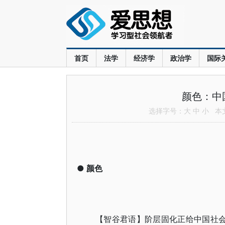
首页
法学
经济学
政治学
国际
颜色：中
选择字号：
大
中
小
本文共
●
颜色
【智谷君语】阶层固化正给中国社会