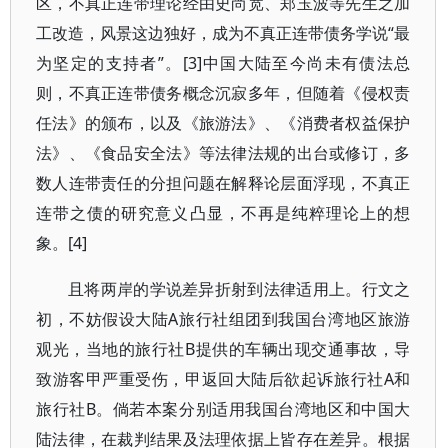
区，不真正连带理论经由史尚宽、郑玉波等先生之加
工改造，风景这边独好，成为不真正连带债务学说“最
为坚定的支持者”。[3]中国大陆至今尚未有债法总
则，不真正连带债务概念沉寂多年，但随着《侵权责
任法》的颁布，以及《旅游法》、《消费者权益保护
法》、《食品安全法》等法律法规的出台或修订，多
数人连带责任的分担问题在解释论层面浮现，不真正
连带之债的研究意义凸显，不再是纯粹理论上的想
象。[4]
且将两岸的学说差异折射到法律适用上。行文之
初，不妨假设大陆A旅行社组团到我国台湾地区旅游
观光，当地的旅行社B提供的车辆出现交通事故，导
致游客甲严重受伤，甲返回大陆后欲起诉旅行社A和
旅行社B。倘若本案分别适用我国台湾地区和中国大
陆法律，在裁判结果及法理依据上皆存在差异。根据