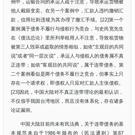
例中，运输合同的承运人疏于注意，导致承运货物被
他人截留变卖。在另一个案例中，汇款人违约撤销汇
款，信用社则违规为其办理了撤汇手续。[22]第一个
案例属于债务不履行与侵权行为竞合，与史尚宽先生
在《债法总论》里所列举租用人不注意，导致租赁物
被第三人毁坏或盗取的情形相似，如依“主观目的共同
说”或者“同一层次说”，承运人与侵权人的债务属不真
正连带；如依“客观目的共同说”，属于连带债务。第
二个案例看似是两个债务不履行之竞合，但事实上只
存在一个请求权，即债权人只应对汇款人主张债权。
[23]因此，中国大陆对不真正连带理论的最初认识，
不仅假手我国台湾地区，而且没有体系化，存在诸多
论证漏洞。
中国大陆目前尚未有民法典，关于连带债务的基
本规范来自于1986年颁布的《民法通则》第87