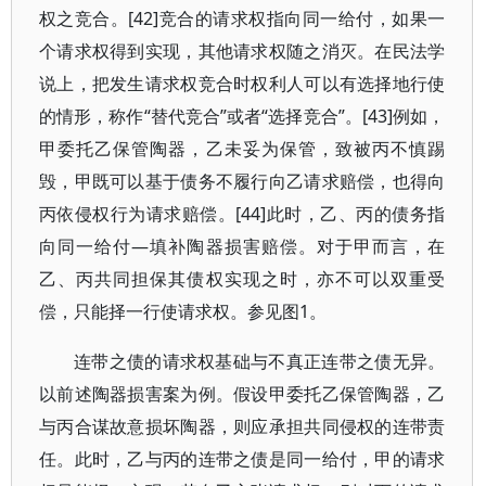
权之竞合。[42]竞合的请求权指向同一给付，如果一
个请求权得到实现，其他请求权随之消灭。在民法学
说上，把发生请求权竞合时权利人可以有选择地行使
的情形，称作“替代竞合”或者“选择竞合”。[43]例如，
甲委托乙保管陶器，乙未妥为保管，致被丙不慎踢
毁，甲既可以基于债务不履行向乙请求赔偿，也得向
丙依侵权行为请求赔偿。[44]此时，乙、丙的债务指
向同一给付—填补陶器损害赔偿。对于甲而言，在
乙、丙共同担保其债权实现之时，亦不可以双重受
偿，只能择一行使请求权。参见图1。
连带之债的请求权基础与不真正连带之债无异。
以前述陶器损害案为例。假设甲委托乙保管陶器，乙
与丙合谋故意损坏陶器，则应承担共同侵权的连带责
任。此时，乙与丙的连带之债是同一给付，甲的请求