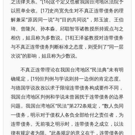
之法律关系。”[16]这个定义也被我国台湾地区法院予
以照单全收。[17]史尚宽先生对不真正连带债务的理
解兼采“原因同一说”与“目的共同说”，郑玉波、王伯
琦、曾隆兴、孙本淼、邱聪智等诸教授所持观点与之
相仿，姑且称为多数说。[18]王泽鉴教授对连带债务
与不真正连带债务判断标准之态度，则受到了“同一层
次说”的影响，姑且称为少数说。
不真正连带理论在我国台湾地区“民法典”未有明
确规定，[19]但判例与学说则持一边倒的肯定态度。
与德国学说孜孜以求于限缩连带债务构成要件不同，
我国台湾地区判例和学说未曾困扰于连带债务的边界
问题。我国台湾地区“民法”第272条规定，“数人负同
一债务，明示对于债权人各负全部给付之责任者，为
连带债务。无前项之明示时，连带债务之成立，以法
律有规定者为限。”此条规定的意义在于，连带债务的