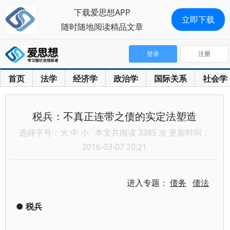
下载爱思想APP
立即下载
随时随地阅读精品文章
登录
注册
首页
法学
经济学
政治学
国际关系
社会学
税兵：不真正连带之债的实定法塑造
选择字号：
大
中
小
本文共阅读 3385 次 更新时间：
2016-03-07 20:21
进入专题：
债务
债法
●
税兵