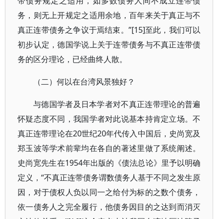
带债务规定之适用，如多数债务人间不成立连带债
务，则无上开规定之适用余地，百年来关于真正与不
真正连带债务之争议于焉结束。”[15]至此，我们可以
初步认定，德国学说上关于连带债务与不真正连带债
务的区分理论，已经曲终人散。
（二）何以在台湾风景独好？
与德国学者及日本学者对不真正连带理论的普遍
怀疑态度不同，我国学者对此说基本持肯定立场。不
真正连带理论在20世纪20年代传入中国后，史尚宽及
郑玉波等学术前辈均在各自的著述里做了系统阐述。
史尚宽先生在1954年出版的《债法总论》里予以明确
定义，“不真正连带债务谓数债务人基于不同之发生原
因，对于债权人负以同一之给付为标的之数个债务，
依一债务人之完全履行，他债务因目的之达到而消灭