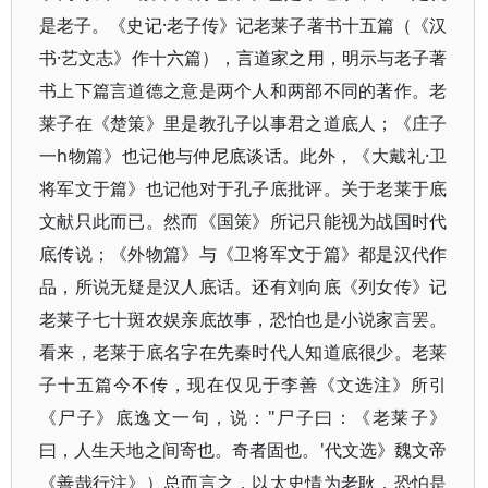
是老子。《史记·老子传》记老莱子著书十五篇（《汉
书·艺文志》作十六篇），言道家之用，明示与老子著
书上下篇言道德之意是两个人和两部不同的著作。老
莱子在《楚策》里是教孔子以事君之道底人；《庄子
一h物篇》也记他与仲尼底谈话。此外，《大戴礼·卫
将军文于篇》也记他对于孔子底批评。关于老莱于底
文献只此而已。然而《国策》所记只能视为战国时代
底传说；《外物篇》与《卫将军文于篇》都是汉代作
品，所说无疑是汉人底话。还有刘向底《列女传》记
老莱子七十斑农娱亲底故事，恐怕也是小说家言罢。
看来，老莱于底名字在先秦时代人知道底很少。老莱
子十五篇今不传，现在仅见于李善《文选注》所引
《尸子》底逸文一句，说："尸子曰：《老莱子》
曰，人生天地之间寄也。奇者固也。'代文选》魏文帝
《善哉行注》）总而言之，以太史情为老耿，恐怕是