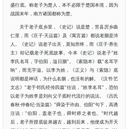
盛行底。称老子为楚人，本不必限于楚国本境，因为
战国末年，南方诸国都称为楚。
关于老子底乡里，《史记》说是楚，苦县厉乡曲
仁里，而《庄子·天运篇》及《寓言篇》都说老胭是沛
人。《史记》说老子出关，莫知所终，而《庄子·养生
主》却记载老子死底故事。今本《史记》说老子"姓
李氏名耳，字伯阳，溢日胭"。《索隐本》载"名耳字
响"，而无字溢。以李为姓，《正义》与《索隐》底
说明都是神话，为什么名胭，也没有的解。《汉书·艺
文志》"老于邻氏经传四篇"往说，"姓李名耳"，恐怕
以老子为姓李是刘向父子底时代流行的说法。《吕氏
春秋·仲春纪·当染篇》"舜染于许由、伯阳"句下，高诱
注说："伯阳，盖老子也，舜时师之者也。"时代越
后，老子所授底徒弟越古，越到后来，他便成为开天