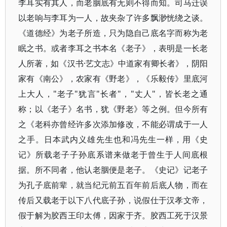
李耳实有其人，而老胭底有无则不得而知。司马迁误
以老响与李耳为一人，故夹杂了许多飘渺恍绕之谈。
《道德经》为老子所造，只为隐自己底名字而称为老
眠之书。或者李耳之书本名《老子》，表明是一长老
人所著，如《汉书·艺文志》中道家有卿长者》，阴阳
家有《南公》，农家有《野老》，《乐毅传》里底河
上大人，"老子"犹言"长者"，"丈人"，皆长老之通
称；以《老子》名书，犹《野老》等之例。但今所有
之《老科亦曾经许多次添加修改，不能必谓成于一人
之手。日本武内义雄先生也和冯先生一样，用《史
记》所载老子子孙底系谱来做老于曾生于人间底根
据。所不同者，他认老胭便是老子。《史记》记老子
为孔子底前辈，就当纪元前五百年前后底人物，而在
传后又载老于以下八代底子孙，说假仕于汉孝文帝，
假于解为胶西王印太傅，因家于齐。胶西工死于汉景