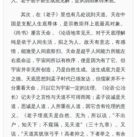
入。老子底宇宙生成底见解，是从阴阳家得来底。
其次，在《老子》里也有几处说到天道。天在中
国是支配人生底尊体，是宗教崇拜上底最高对象。
《尚书》屡言天命，《论语地常见天。对于天底理解
纯是依于人间生活，拟之为人。故天有意志，有感
情，能激受人间底祭扫。天命是超乎人间能力所能左
右底命运，宇宙间所以有秩序，便是因为有了它。但
宇宙并非无所创造，乃是自然生成。这生成底力是天
之德。天底思想到孟子时代已很发达，但儒家并不十
分重看天命，只以它为宇宙一定的法理。《论语·公冶
长》记夫子之言性与天道不可得而闻；孟子说诚是天
道，思诚是人道，人所重在人道，因它含有伦理的意
义。《老子埋底天是自然、无为，所以说，"不出
户，知天下；不窥隔，见天道"（三十九章）。又
说，"天道其犹张弓乎！高者抑之，下者举之，有余