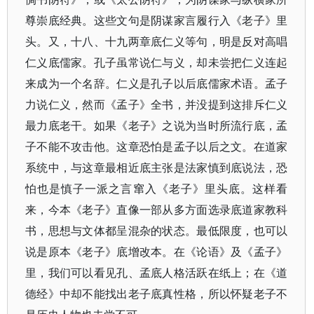
尊崇底经典。这些文句是阴谋家言履行入《老子》里
头。又，十八、十九两章底仁义等句，明是反对高唱
仁义底儒家。孔子虽常说仁与义，却未尝把仁义连起
来成为一个名辞。仁义是孔子以后底儒家术语。孟子
力说仁义，然而《孟子》全书，并没提到这排斥仁义
最力底老干。如果《老子》之说为当时所流行底，孟
子不能不攻击他。这章恐怕是孟子以后之文。在道家
系统中，与这章最相近底主张是法家慎到底说法，恐
怕也是慎子一派之言窜入《老子》里头底。这样看
来，今本《老子》直像一部从多方面选录底道家教科
书，思想与文体都呈混杂的状态。最低限度，也可以
说是原本《老子》底增改本。在《论语》及《孟子》
里，我们可以看见孔、孟底人格活跃在纸上；在《道
德经》中却不能找出老子底真性格，所以怀疑老子不