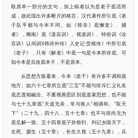
取原本一部分的文句，加上辑者以为是老子底话而
成，故此现出许多断片的格言。汉代著作所引底《老
子队乎都与今本不同。如《韩非》底懈老》、捕
者》，雕南》底《道应训》、视道训》、特俗训《诠
言训》认间训X韩诗外传》入史记·货殖传》中所引底
《老子》，只有《解老》中底一句是今本所存底。可
知今本是后改底本子，不是原本。
从思想方面看来，今本《老干》有许多不调和底
地方。如六十七章所立底"三宝"不能与排斥仁义礼名
底态度相融洽。不重视善恶区别底道家思想，也不能
与七十九章底"天道无亲，常与善人"相调和。"取天
下"（二十九，四十八，五十七章）也不与崇尚无为
底见解一致。五十四章底子孙祭扫、列记乡国天下，
生死、摄生（五十章），长生久视（五十九章），兵