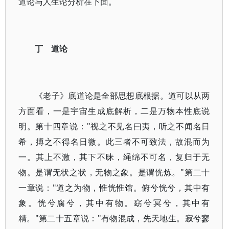
道论与人生论分析在下面。
丁 道论
《老子》底道论是全部思想底根据。道可以从两
方面看，一是宇宙生成底解析，二是万物本性底说
明。第十四章说："视之不见名曰夷，听之不闻名日
希，搏之不得名日微。此三者不可致法，故混而为
一。其上不激，其下不昧，绳绵不可名，复归于无
物。是谓无状之状，无物之象。是谓恍炼。"第二十
一章说："道之为物，惟恍惟馆。俯兮恍兮，其中有
象。恍兮腐兮，其中有物。窈兮冥兮，其中有
精。"第二十五章说："有物混成，先天地生。寂兮寥