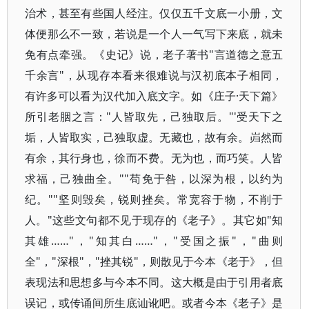
治术，甚至有些国人经注。仅仅五千文底一小册，文
体便那么不一致，若说是一个人一气写下来底，就未
免有点牵强。《史记》说，老子著书"言道德之意五
千余言"，从现存本看来很难说与汉初底本子相同，
有许多可以看为汉代加入底文字。如《庄子·天下篇》
所引老胭之言："人皆取先，己独取后。"'受天下之
垢，人皆取实，己独取虚。无藏也，故有余。岿然而
有余，其行身也，徐而不费。无为也，而巧笑。人皆
求福，己独曲全。""苟免于咎，以深为根，以约为
纪。""坚则毁矣，锐则挫矣。常宽容于物，不削于
人。"这些文句都不见于现存的《老子》。其它如"知
其雄……"，"知其白……"，"受国之振"，"曲则
全"，"深根"，"挫其锐"，则散见于今本《老于》，但
表现法和思想多与今本不同。这大概是由于引用者底
误记，或传诵间所生底讪讹吧。或者今本《老子》是