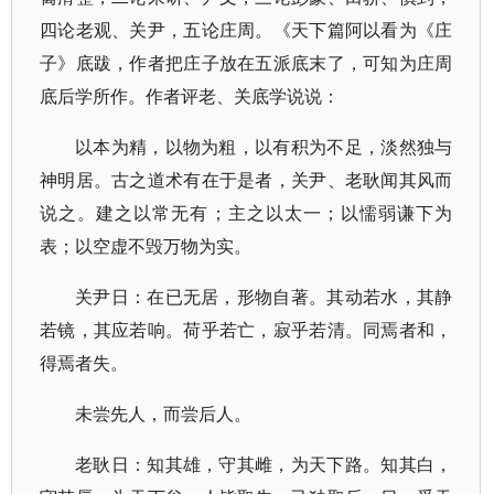
四论老观、关尹，五论庄周。《天下篇阿以看为《庄
子》底跋，作者把庄子放在五派底末了，可知为庄周
底后学所作。作者评老、关底学说说：
以本为精，以物为粗，以有积为不足，淡然独与
神明居。古之道术有在于是者，关尹、老耿闻其风而
说之。建之以常无有；主之以太一；以懦弱谦下为
表；以空虚不毁万物为实。
关尹日：在已无居，形物自著。其动若水，其静
若镜，其应若响。荷乎若亡，寂乎若清。同焉者和，
得焉者失。
未尝先人，而尝后人。
老耿日：知其雄，守其雌，为天下路。知其白，