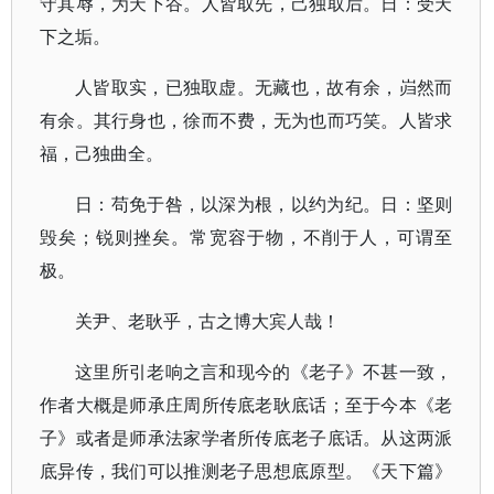
守其辱，为天下谷。人皆取先，己独取后。日：受天
下之垢。
人皆取实，已独取虚。无藏也，故有余，岿然而
有余。其行身也，徐而不费，无为也而巧笑。人皆求
福，己独曲全。
日：苟免于咎，以深为根，以约为纪。日：坚则
毁矣；锐则挫矣。常宽容于物，不削于人，可谓至
极。
关尹、老耿乎，古之博大宾人哉！
这里所引老响之言和现今的《老子》不甚一致，
作者大概是师承庄周所传底老耿底话；至于今本《老
子》或者是师承法家学者所传底老子底话。从这两派
底异传，我们可以推测老子思想底原型。《天下篇》