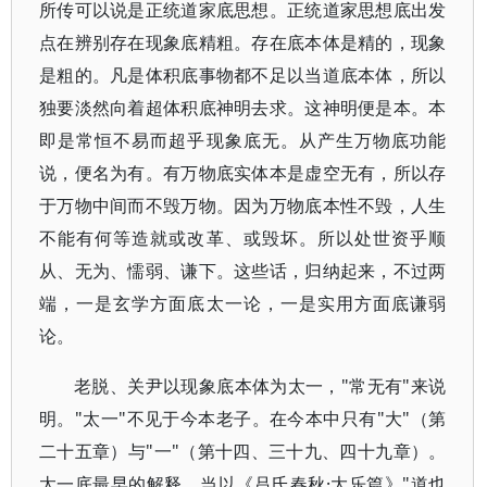
所传可以说是正统道家底思想。正统道家思想底出发
点在辨别存在现象底精粗。存在底本体是精的，现象
是粗的。凡是体积底事物都不足以当道底本体，所以
独要淡然向着超体积底神明去求。这神明便是本。本
即是常恒不易而超乎现象底无。从产生万物底功能
说，便名为有。有万物底实体本是虚空无有，所以存
于万物中间而不毁万物。因为万物底本性不毁，人生
不能有何等造就或改革、或毁坏。所以处世资乎顺
从、无为、懦弱、谦下。这些话，归纳起来，不过两
端，一是玄学方面底太一论，一是实用方面底谦弱
论。
老脱、关尹以现象底本体为太一，"常无有"来说
明。"太一"不见于今本老子。在今本中只有"大"（第
二十五章）与"一"（第十四、三十九、四十九章）。
太一底最早的解释，当以《吕氏春秋·大乐篇》"道也