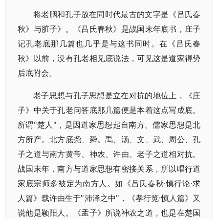
将老胭和孔子放在同时代最古的文字是《吕氏春
秋》与脏子》。《吕氏春秋》是战国末年底书，庄子
记孔老底那几篇也几乎是与这书同时。在《吕氏春
秋》以前，没有孔老相见底说法，可见这是道家得势
后底附会。
老子思想与孔子思想是立在对抗的地位上，《庄
子》中关于孔老问答底那几篇便是本着这点写成底。
所谓"楚人"，是因道家思想起自南方。儒家思想是北
方所产。北方底尧、舜。禹、汤、文、武、周公、孔
子之道与南方黄帝、神农、许由、老子之道相对抗。
战国末年，南方与道家思想有密接关系，所以唱行道
家底宗师多被定为南方人。如《吕氏春秋·慎行论·求
人篇》载许由生于"沛泽之中"，《孝行览·慎人篇》又
说他是颖阳人。《孟子》所说神农之道，也是在楚国