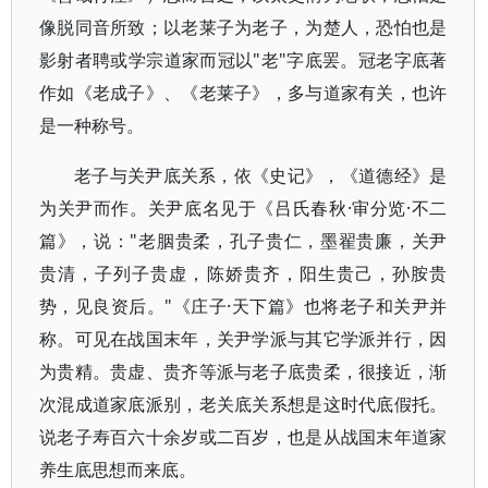
像脱同音所致；以老莱子为老子，为楚人，恐怕也是
影射者聘或学宗道家而冠以"老"字底罢。冠老字底著
作如《老成子》、《老莱子》，多与道家有关，也许
是一种称号。
老子与关尹底关系，依《史记》，《道德经》是
为关尹而作。关尹底名见于《吕氏春秋·审分览·不二
篇》，说："老胭贵柔，孔子贵仁，墨翟贵廉，关尹
贵清，子列子贵虚，陈娇贵齐，阳生贵己，孙胺贵
势，见良资后。"《庄子·天下篇》也将老子和关尹并
称。可见在战国末年，关尹学派与其它学派并行，因
为贵精。贵虚、贵齐等派与老子底贵柔，很接近，渐
次混成道家底派别，老关底关系想是这时代底假托。
说老子寿百六十余岁或二百岁，也是从战国末年道家
养生底思想而来底。