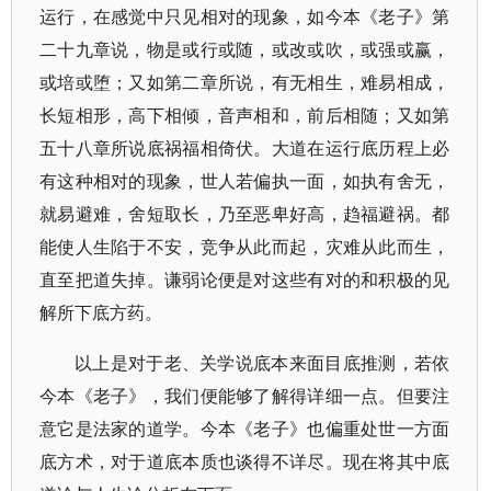
运行，在感觉中只见相对的现象，如今本《老子》第
二十九章说，物是或行或随，或改或吹，或强或赢，
或培或堕；又如第二章所说，有无相生，难易相成，
长短相形，高下相倾，音声相和，前后相随；又如第
五十八章所说底祸福相倚伏。大道在运行底历程上必
有这种相对的现象，世人若偏执一面，如执有舍无，
就易避难，舍短取长，乃至恶卑好高，趋福避祸。都
能使人生陷于不安，竞争从此而起，灾难从此而生，
直至把道失掉。谦弱论便是对这些有对的和积极的见
解所下底方药。
以上是对于老、关学说底本来面目底推测，若依
今本《老子》，我们便能够了解得详细一点。但要注
意它是法家的道学。今本《老子》也偏重处世一方面
底方术，对于道底本质也谈得不详尽。现在将其中底