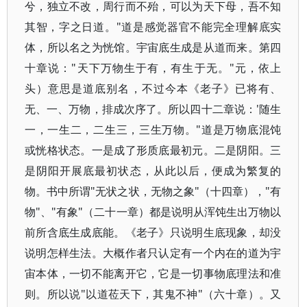
兮，独立不改，周行而不殆，可以为天下母，吾不知
其智，字之日道。"道是感觉器官不能完全理解底实
体，所以名之为恍馆。宇宙底生成是从道而来。第四
十章说："天下万物生于有，有生于无。"元，依上
头）意思是道底别名，不过今本《老子》已将有、
无、一、万物，排成次序了。所以四十二章说：'随生
一，一生二，二生三，三生万物。"道是万物底混饨
或恍格状态。一是成了形质底最初元。二是阴阳。三
是阴阳开展底最初状态，从此以后，便成为繁复的
物。书中所谓"无状之状，无物之象"（十四章），"有
物"、"有象"（二十一章）都是说明从浑饨生出万物以
前所含底生成底能。《老子》只说明生底现象，却没
说明怎样生法。大概作者只认定有一个内在的道为宇
宙本体，一切不能离开它，它是一切事物底理法和准
则。所以说"以道莅天下，其鬼不神"（六十章）。又