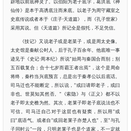
辟地以前底神灵了。以伯阳为老子底字，葛洪底《神
仙传》是本于高诱底注而来底。以老子为周守藏室之
史底传说或者本于《庄子·天道篇》，而《孔子世家》
采用其说。但《天道篇》所记全是假托，不足凭信。
《技记》又说老子或是老菜子，或是周太史像。
太史馆是秦献公时人，后于孔子百余年。他底唯一事
迹见于《史记·周本纪》所说"始周与秦国合而别；别
五百载复合；合十七岁而霸王者出焉"，这个是周命
将终，秦柞当兴底预言，总是出于秦孝公以后底话。
司马迁也不能断定，所以说，"或曰请即老子，或曰
非也。世莫知其然否。"《索隐》与《正义》都不以
老子即太史檐为然。其次，老莱子即老子底说法也不
可信。司马迁自己对于这层也有疑窦，所以用"或
曰"底语气。或者自"或回老莱子亦楚人也"，至"与孔
子同时云"一段，只明老莱子也是个道家，不一定就