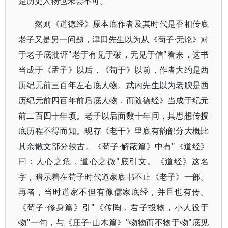
是历史人物也未尝不可。
然则《道德经》原本底作者及其时代是否相传底
老子又是另一问题，津田先生以为从《苟子·无论》对
于老子底批评"老于有见于破，无见于信"看来，这书
当成于《孟子》以后，《苟于》以前，作者大约是西
历纪元前三百年左右底人物。武内先生以为老腴是西
历纪元前四百年前后底人物，而随德经》当成于纪元
前二百四十年顷。老子以后面数十年间，其思想传授
底历程不得而知。现存《老干》里底有韵部分大概比
其余散文部分较古。《苟子·解蔽篇》中有"《道经》
曰：人心之危，道心之微"底引文。《道经》这名
字，暗示着在苟子时代道家底书不止《老子》一部。
再者，当时道家不但有像儒家底经，并且也有传。
《苟子·修身篇》引"《传陶，君子投物，小人役于
物"一句，与《庄子·山木篇》"物物而不物于物"底见