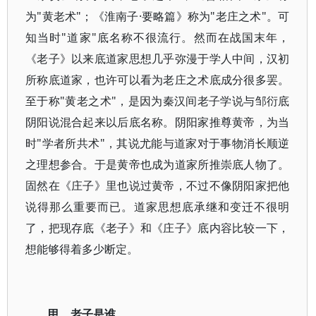
为"黄老术"；《淮南子·要略篇》称为"老庄之术"。可
知当时"道家"底名称不很流行。然而在战国末年，
《老子》以来底道家思想几乎弥漫于学人中间，汉初
所称底道家，也许可以看为老庄之术底成分很多罢。
至于称"黄老之术"，是因为秦汉间老子学说与邹衍底
阴阳说混合起来以后底名称。阴阳家推尊黄帝，为当
时"学者所共术"，其说尤能与道家对于事物消长顺逆
之理想参合。于是黄帝也成为道家所推崇底人物了。
固然在《庄子》里也说过黄帝，不过不像阴阳家把他
说得那么重要而已。道家思想底承继和变迁不很明
了，把现存底《老子》和《庄子》底内容比较一下，
想能够得着多少断定。
甲 老子是谁