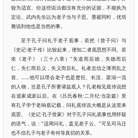
较为适宜。但这些说法都没有充分的证据，不能执为
定论。武内先生以为老子当与子思。墨翟同时，优培
雅说到他也是当然的事。
至于孔子问礼于老子底事，若把《曾子问》与
《史记·老子传》比较起来，便知二者底思想不同。若
依《老子》（三十八章）"失道而后德，失德而后
仁，失仁而后义，失义而后礼。礼者忠信之薄而乱之
首。……他可以理会老子也是楚狂、长沮、梁溺一流
的人物，岂是孔子所要请益底人？孔老相见底传说想
在道家成派以后。在《吕氏春秋·二月纪·当染篇》里
有孔子学于老响底记载，问礼底传说大概是从这里来
底罢。《史记·孔子世家》对于孔子问礼底事也用怀疑
的语气，说："适周问礼，盖见老子云。"可见司马迁
也不信孔子与老子有何等真切的关系。