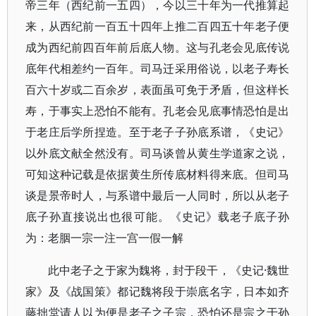
帝三年（西纪前一五四），今以三十年为一代推算起
来，从西纪前一百五十四年上推二百四五十年老子便
成为西纪前四百年前后底人物。这与孔老会见底传说
底年代相差约一百年。司马迁采用俗说，以老子寿长
百六十岁或二百余岁，表面虽可免于矛盾，但这样长
寿，于事实上恐怕不能有。孔老会见底事情恐怕是出
于老庄后学所捏造。至于老子子孙底系谱，《史记》
以外底文献全然没有。司马谈曾从黄生学道家之说，
可知这种记载是依据黄生所传底材料得来底。但司马
谈是景帝时人，与系谱中最后一人同时，所以从老子
底子孙直接说出也很可能。《史记》载老子底子孙
为：老胭一宗一注一宫一假一解
此中老子之于家为魏将，封于段干，《史记·魏世
家》及《战国策》都记魏将段于崇底名字，日本如齐
藤拙堂请人以为便是老子之子宗，恐怕还是宗之于孙