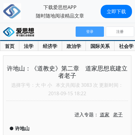
下载爱思想APP
立即下载
随时随地阅读精品文章
登录
注册
首页
法学
经济学
政治学
国际关系
社会学
许地山：《道教史》第二章 道家思想底建立
者老子
选择字号：
大
中
小
本文共阅读 3083 次 更新时间：
2018-09-15 18:22
进入专题：
道家
老子
●
许地山