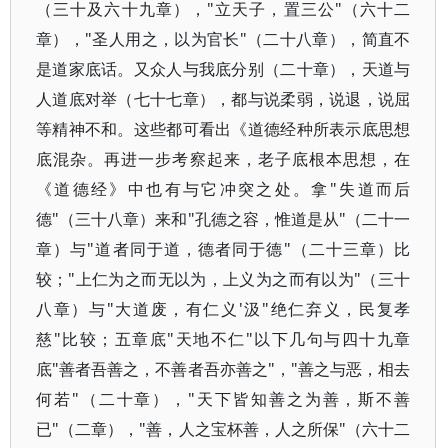
（三十及六十九章），"立天子，置三公"（六十二
章），"圣人用之，以为官长"（二十八章），简直不
是道家底话。又众人与我底分别（二十章），天道与
人道底对举（七十七章），都与说柔弱，说退，说屈
等精神不和。这些都可看出《道德经种所表示底思想
底混杂。再进一步考察起来，老子底根本思想，在
《道德经》中也有与它冲突之处。拿"失道而后
德"（三十八章）来和"孔德之容，惟道是从"（二十一
章）与"道者同于道，德者同于德"（二十三章）比
较；"上仁为之而无以为，上义为之而有以为"（三十
八章）与"大道废，有仁义'汲"绝仁弃义，民复孝
慈"比较；五章底"天地不仁"以下几句与四十九章
底"善者吾善之，不善者吾亦善之"，"善之与恶，相去
何若"（二十章），"天下皆知善之为善，斯不善
已"（二章），"善，人之宝杯善，人之所保"（六十二