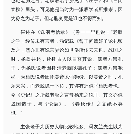
也记老腑之言。老腴底名字屡见于《庄子》和《吕氏
春秋》里头，可见他是当时为一派底学者所推崇，因
为称之为老子。但老胞究竟是谁也不得而知。
崔述在《诛泅考信录》（卷一一里也说："老胭
之学，经传未有言者，独记载《曾子问篇好子论礼频
及之，然亦非有诡言异论如世俗所传云云也。战国之
时，杨墨并起，皆托古人以自尊其说。儒者方崇孔
子，为杨氏说者因托清老胭以础孔子；儒者方崇尧
舜，为杨氏说者因托黄帝以讪尧舜。以黄帝之时，礼
乐末兴，而老脱隐于下位，其迹有近似乎杨氏者也。
今《史记》之所载老耿之言皆杨来之说耳。其文亦似
战国诸子，与《论语》。《春秋传》之文绝不类
也。"
主张老子为历史人物比较地多。冯友兰先生以为