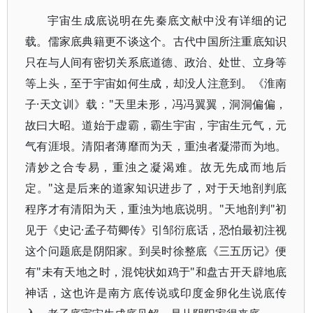
宇宙生成底说明在先秦底文献中没有详细的记
载。儒家底典籍更不谈这个。古代中国所注重底知识
只在与人间有密切关系底道德、政治、处世、立身等
等上头，至于宇宙如何生成，却没人注意到。《淮南
子·天文训》载："天里未形，冯冯翼翼，洞洞偏偏，
故曰大昭。道始于虚霸，霸生宇宙，宇宙生元气，元
气有涯垠。清阳者薄靡而为天，重浊者凝滞而为地。
清妙之合专易，重浊之凝渴难。故无先成而地后
定。"这是后来的道家知识进步了，对于天地剖判底
程序才有清阳为天，重浊为地底说明。"天地剖判"初
见于《史记·孟子苟卿传》引邹衍底话，恐怕最初注视
这个问题底是阴阳家。到吴时徐整底《三五历记》便
有"未有天地之时，混饨状如鸡于"和盘古开天辟地底
神话，这也许是南方底传说或印度金卵化生说底传