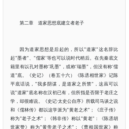
第二章 道家思想底建立者老子
因为道家思想是后起的，所以"道家"这名辞比
起"墨者"、"儒家'等也可以说时代稍后。在先秦底文
籍里有以孔对墨称'巩墨"，或称'瑞墨"，但没有称'儒
道"底。《史记》（卷五十六）《陈丞相世家》记陈
平底话说，"我多阴谋，是道家之所禁"，这虽可以
说"道家"底名称在汉初已有，但所指是否限于老庄之
学，却很难说。《史记·太史公自序》所载司马谈之说
和《儒林传》都以这学派为"黄老之术"；《庄子传》
称为"老子之术"；《韩非传》称以"黄老"：《陈丞胡
世家赞》称为"黄帝老子之术"；《曹相国世家》称