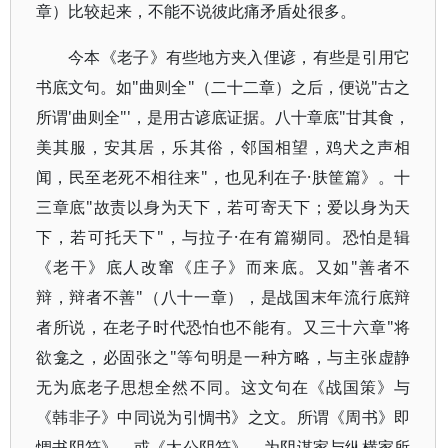
章）比较起来，不能不说彼此痛矛盾处很多。
今本《老子》有些地方夹入俚谚，有些是引用它
书底文句。如"曲则全"（二十二章）之后，便说"古之
所谓'曲则全"'，是用古谚底证据。八十章底"甘其食，
美其服，安其居，乐其俗，邻国相望，鸡犬之声相
闻，民至老死不相往来"，也见利在子·肤筐篇》。十
三章底"故责以身为天下，若可寄天下；爱以身为天
下，若可托天下"，与拉子·在有篇猢同。恐怕是辑
《老干》底人改窜《庄子》而来底。又如"善者不
辩，辩者不善"（八十一章），是战国末年流行底辩
者所说，在老子时代恐怕也不能有。又三十六章"将
欲龛之，必固张之"等句明是一种方略，与主张虚静
无为底老子思想全然不同。这文句在《战国策》与
《韩非子》中同说为引惆书》之文。所谓《周书》即
惆书阴符》，或《太公阴符》，为阴谋家与纵横家所