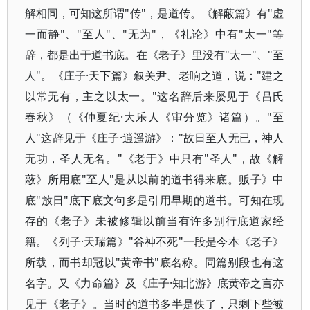
解相同，可知这所谓"传"，是道传。《解蔽篇》有"虚
一而静"、"至人"、"无为"，《礼论》中有"太一"等
辞，都是出于道书底。在《老子》里没有"太一"、"至
人"。《庄子·天下篇》叙关尹、老响之道，说："建之
以常无有，主之以太一。"这名辞后来屡见于《吕氏
春秋》（《仲夏纪·大乐人《审分览》诸篇）。"至
人"这辞见于《庄子·逍遥游》："故日至人无已，神人
无功，圣人无名。"《老于》中只有"圣人"，故《解
蔽》所用底"至人"是从以前的道书得来底。贩子》中
底"放日"底下底文句多是引用早期的道书。可知在现
存的《老子》未被修辑以前当有许多别行底道家经
籍。《列子·天瑞篇》"谷神不死"一段是今本《老子》
所载，而书却冠以"黄帝书"底名称。同篇别段也有这
名字。又《力命篇》及《庄子·知北游》底黄帝之言亦
见于《老子》。当时的道书多半是佚了，只剩下些被