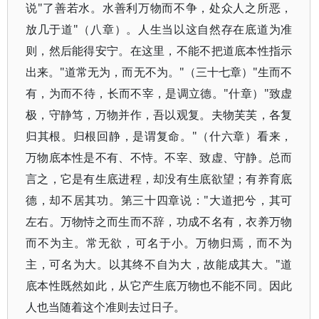
说"了善若水。水善利万物而不争，处众人之所恶，
放几于道"（八章）。人生当以这自然存在底道为准
则，然后能得安宁。在这里，不能不把道底本性指示
出来。"道常无为，而无不为。"（三十七章）"生而不
有，为而不待，长而不宰，是调立德。"什章）"致虚
极，守静笃，万物并作，吾以观复。夫物芙芙，各复
归其根。归根回静，是谓复命。"（什六章）看来，
万物底本性是不有、不恃。不宰、致虚、守静。总而
言之，它是有生底进程，却没有生底欲望；有养育底
德，却不居其功。第三十四章说："大道把兮，其可
左右。万物恃之而生而不辞，功成不名有，衣养万物
而不为主。常无欲，可名于小。万物归焉，而不为
主，可名为大。以其终不自为大，故能成其大。"道
底本性既然如此，从它产生底万物也不能不同。因此
人也当随着这个准则去过日子。