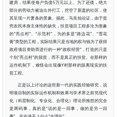
建房，结果使每户负债5万元以上。为了还债，绝大
部分的劳动力被迫出外打工，挖空了新盖的社区，使
其呈现一片萧条的景象。据此，马良灿论证，由于贫
穷农民本身主体性的缺失，扶贫项目工程多沦为形象
的“亮点村”、“示范村”，为的多是“路边花”、“雪花
膏”类型的工程，实际结果只是当地的权与钱为了获得
政府项目资助而进行的一种“政权经营”，打造的只是
个别“亮点村”的脱贫，而不是真正的扶贫。在那样的
运作机制下，难怪会出现像Y村那样的脱离现实的扶
贫工程。
正是以上讨论的这些新一代的实践经验研究，说
明项目制的实际运作机制和效果与学术界之前凭现代
化（科层制化、专业化、合理化）理论所推想的完全
是两码事，真的是“说的是一回事，做的是另一回
事”，实在谈不上什么“合理化”。