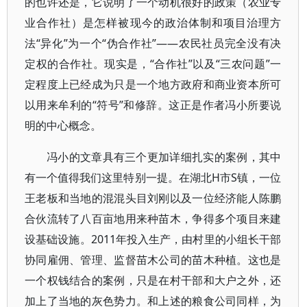
的也许还是，它说明了一个动机很好的政策（农业专
业合作社）是怎样被现今的政治体制和项目治理方
法“异化”为一个“伪合作社”——农民社员完全没有决
定权的合作社。现实是，“合作社”以及“三农问题”一
定程度上已经成为只是一个地方政府和商业资本所可
以用来牟利的“符号”和修辞。这正是作者冯小所要说
明的中心概念。
冯小的文章具有三个更加详细扎实的案例，其中
有一个值得我们这里特别一提。在湖北H市S镇，一位
王老板和当地的混混头目刘刚以及一位经济能人陈鹏
合伙流转了八百亩地用来种苗木，争得多个项目来建
设基础设施。2011年投入生产，由村里的小组长干部
协同雇佣、管理、监督苗木公司的苗木种植。这也是
一个权钱结合的案例，只是在村干部和大户之外，还
加上了当地的灰色势力。和上述的粮食公司同样，为