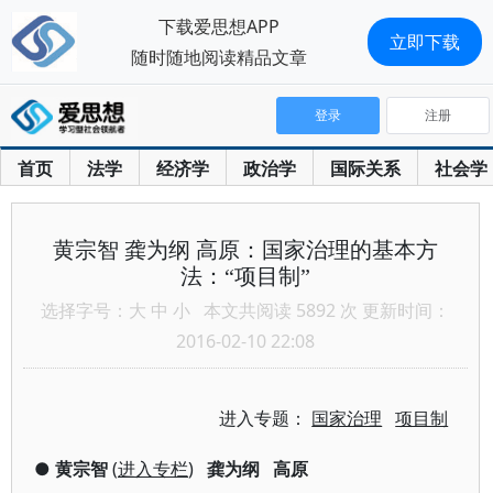
下载爱思想APP
立即下载
随时随地阅读精品文章
登录
注册
首页
法学
经济学
政治学
国际关系
社会学
黄宗智 龚为纲 高原：国家治理的基本方
法：“项目制”
选择字号：
大
中
小
本文共阅读 5892 次 更新时间：
2016-02-10 22:08
进入专题：
国家治理
项目制
●
黄宗智
(
进入专栏
)
龚为纲
高原