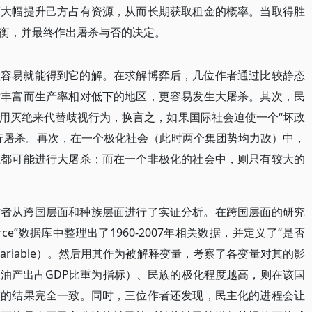
而大幅提升己方占有资源，从而长期获取租金的概率。当取得胜
衡，并最终作出屠杀与否的决定。
很容易就能得到它的解。在求解博弈后，几位作者通过比较静态
对丰富而生产率相对低下的地区，更容易发生大屠杀。其次，民
用灭绝来代替歧视行为，换言之，如果国际社会迫使一个“坏政
行屠杀。再次，在一个极化社会（此时两个集团势均力敌）中，
胜都可能进行大屠杀；而在一个非极化的社会中，则只有较大的
作者从跨国层面和种族层面进行了实证分析。在跨国层面的研究
 Task Force”数据库中整理出了1960-2007年相关数据，并定义了“是否
Variable）。然后用其作为被解释变量，考察了各变量对其的影
油产出占GDP比重为指标）、民族的极化程度越高，则在该国
演的结果完全一致。同时，三位作者还发现，民主化的进程会让