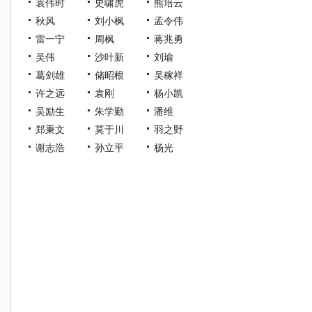
袁伟时
史啸虎
熊培云
秋风
刘小枫
孟令伟
雷一宁
周枫
蒋兆勇
吴伟
沙叶新
刘瑜
葛剑雄
储昭根
吴稼祥
许之远
袁刚
杨小凯
吴励生
朱学勤
潘维
郑秉文
莫于川
羽之野
谢志浩
孙立平
杨光