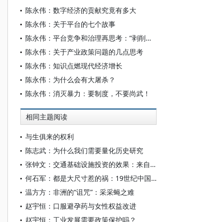
陈永伟：数字经济的贡献究竟有多大
陈永伟：关于平台的七个故事
陈永伟：平台竞争和治理再思考：“剥削者”抑或“守望者”
陈永伟：关于产业政策问题的几点思考
陈永伟：知识点燃现代经济增长
陈永伟：为什么会有大屠杀？
陈永伟：消灭暴力：要制度，不要尚武！
相同主题阅读
与生俱来的权利
陈志武：为什么我们需要量化历史研究
张钟文：交通基础设施投资的效果：来自殖民地时期印度的证据
何石军：都是大尺寸惹的祸：19世纪中国财富逆转的政治经济学解释
温方方：非洲的“诅咒”：采采蝇之难
赵宇恒：口服避孕药与女性权益改进
赵宇恒：工业发展需要政策保护吗？