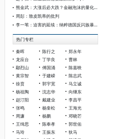
熊金武：大涨后必大跌？金融泡沫的量化历史反思
周彭：致皮凯蒂的批判
李一苇：迫害的延续：纳粹德国反闪族暴力的中世纪源头
热门专栏
秦晖
陈行之
郑永年
龙应台
丁学良
曹林
鄢烈山
傅国涌
陈嘉映
黄宗智
于建嵘
陈志武
徐贲
郭宇宽
马立诚
杨祖陶
沈志华
向继东
赵汀阳
戴建业
李昌平
张鸣
杨奎松
王海光
周濂
杨鹏
邓晓芒
王缉思
陈奉孝
郭世佑
马玲
王振东
狄马