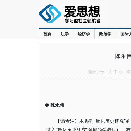
首页
法学
经济学
政治学
国际
陈永
选择字号：
大
中
小
本文
●
陈永伟
【编者注】本系列“量化历史研究”
进入“量化历史研究”领域的学者同仁，