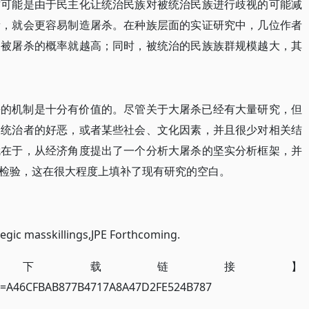
这可能是由于民主化让统治民族对被统治民族进行歧视的可能减
量，就会更容易制造屠杀。在种族层面的实证研究中，几位作者
则被屠杀的概率就越高；同时，被统治的民族族群规模越大，其
杀的机制是十分有价值的。尽管关于大屠杀已经有大量研究，但
为统治者的好恶，或者某些社会、文化因素，并且很少对相关结
就在于，从经济角度提出了一个分析大屠杀的坚实分析框架，并
检验，这在很大程度上填补了现有研究的空白。
ic masskillings,JPE Forthcoming.
文下载链接】
onid=A46CFBAB877B4717A8A47D2FE524B787