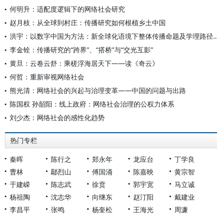
何明升：适配度逻辑下的网络社会研究
赵月枝：从全球到村庄：传播研究如何根植乡土中国
洪宇：以数字中国为方法：新全球化语境下整体传播
李金铨：传播研究的“跨界”、“搭桥”与“交光互影”
黄旦：云卷云舒：乘槎浮海居天下——读《奇云》
何哲：重新审视网络社会
熊光清：网络社会的兴起与治理变革——中国的问题与出路
陈国权 孙韶阳：线上政府：网络社会治理的公权力体系
刘少杰：网络社会的感性化趋势
热门专栏
秦晖
陈行之
郑永年
龙应台
丁学良
曹林
鄢烈山
傅国涌
陈嘉映
黄宗智
于建嵘
陈志武
徐贲
郭宇宽
马立诚
杨祖陶
沈志华
向继东
赵汀阳
戴建业
李昌平
张鸣
杨奎松
王海光
周濂