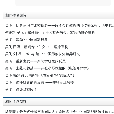
相同作者阅读
吴飞：历史意识与比较视野——读李金铨教授的《传播纵横
傅正科 吴飞：超越陌生：社区整合与公共家园的媒介建构
吴飞：流动的中国国家形象
吴飞 田野：新闻专业主义2.0：理念重构
吴飞 刘 晶：“像”与“镜”：中国形象认知差异研究
吴飞：重新出发——新闻学研究的反思
吴飞：去蔽与超越——评张小琴教授的《电视修辞学》
吴飞 杨建娟：理解“生活在别处”的“边际人”？
吴飞：传播研究的再反思 ——兼答黄旦教授
吴飞：何处是家园？
相同主题阅读
汤景泰：分布式传播与协同网络：论网络社会中的国