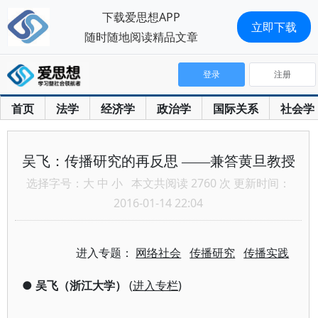
下载爱思想APP
立即下载
随时随地阅读精品文章
登录
注册
首页
法学
经济学
政治学
国际关系
社会学
吴飞：传播研究的再反思 ——兼答黄旦教授
选择字号：
大
中
小
本文共阅读 2760 次 更新时间：
2016-01-14 22:04
进入专题：
网络社会
传播研究
传播实践
●
吴飞（浙江大学）
(
进入专栏
)