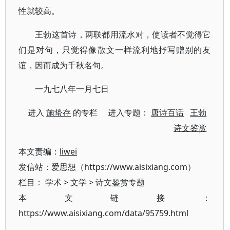
性就较高。
王勃这首诗，两联都用流水对，使读者不觉得它
们是对句，只觉得像散文一样流利地抒写赠别的友
谊，因而成为千秋名句。
一九七八年一月七日
进入
施蛰存
的专栏 进入专题：
唐诗百话
王勃
诗文鉴赏
本文责编：
liwei
发信站：爱思想（https://www.aisixiang.com）
栏目：
学术
>
文学
>
诗文鉴赏专题
本文链接：
https://www.aisixiang.com/data/95759.html