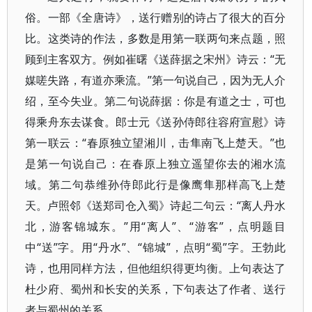
俗。一部《全唐诗》，送行赠别的诗占了很大的百分
比。这类诗的作法，多数是用第一联两句来点题，照
顾到主客双方。例如崔曙《送薛据之宋州》诗云：“无
媒嗟失路，有道亦乘流。”第一句说自己，因为无人介
绍，至今失业。第二句说薛据：你是有道之士，可也
得乘舟东去谋食。郎士元《送孙侍郎往容府宣慰》诗
第一联云：“春原独立望湘川，击隼南飞上楚天。”也
是第一句说自己：在春原上独立遥望你去的湘水流
域。第二句恭维孙侍郎此行是像鹰隼那样高飞上楚
天。卢照邻《送郑司仓入蜀》诗起二句云：“离人丹水
北，游客锦城东。”用“离人”、“游客”，点明题目
中“送”字。用“丹水”、“锦城”，点明“蜀”字。王勃此
诗，也用同样方法，但他组织得更均衡。上句表达了
杜少府、蜀州和长安的关系，下句表达了作者、送行
者与蜀州的关系。