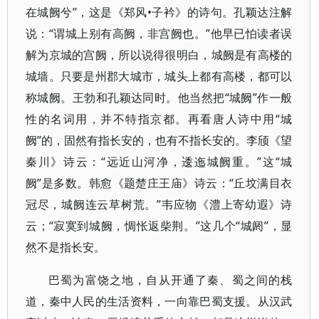
在城阙兮”，这是《郑风•子衿》的诗句。孔颖达注解
说：“谓城上别有高阙，非宫阙也。”他早已怕读者误
解为京城的宫阙，所以说得很明白，城阙是有高楼的
城墙。只要是州郡大城市，城头上都有高楼，都可以
称城阙。王勃和孔颖达同时。他当然把“城阙”作一般
性的名词用，并不特指京都。再看唐人诗中用“城
阙”的，固然有指长安的，也有不指长安的。李颀《望
秦川》诗云：“远近山河净，逶迤城阙重。”这“城
阙”是多数。韩愈《题楚庄王庙》诗云：“丘坟满目衣
冠尽，城阙连云草树荒。”韦应物《澧上寄幼遐》诗
云；“寂寞到城阙，惆怅返柴荆。”这几个“城阏”，显
然不是指长安。
巴蜀为富饶之地，自从开通了秦、蜀之间的栈
道，秦中人民的生活资料，一向靠巴蜀支援。从汉武