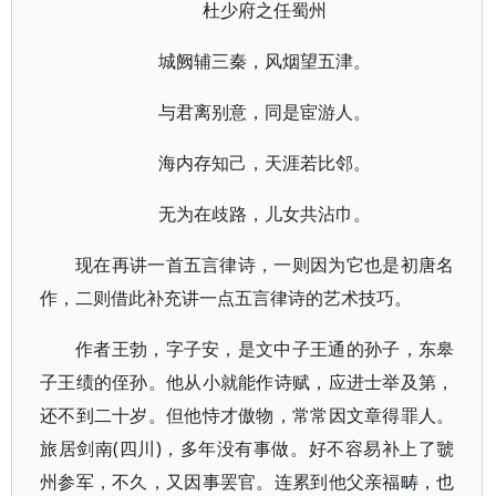
杜少府之任蜀州
城阙辅三秦，风烟望五津。
与君离别意，同是宦游人。
海内存知己，天涯若比邻。
无为在歧路，儿女共沾巾。
现在再讲一首五言律诗，一则因为它也是初唐名
作，二则借此补充讲一点五言律诗的艺术技巧。
作者王勃，字子安，是文中子王通的孙子，东皋
子王绩的侄孙。他从小就能作诗赋，应进士举及第，
还不到二十岁。但他恃才傲物，常常因文章得罪人。
旅居剑南(四川)，多年没有事做。好不容易补上了虢
州参军，不久，又因事罢官。连累到他父亲福畴，也