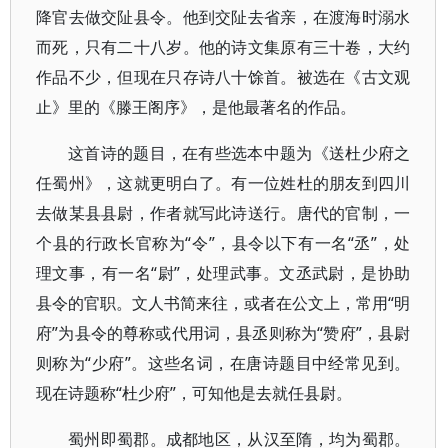
降官去做交阯县令。他到交阯去省亲，在渡海时溺水
而死，只有二十八岁。他的诗文集原有三十卷，大约
作品不少，但现在只存诗八十馀首。被选在《古文观
止》里的《滕王阁序》，是他最著名的作品。
这首诗的题目，在有些选本中题为《送杜少府之
任蜀州》，这就更明白了。有一位姓杜的朋友到四川
去做某县县尉，作者就写此诗送行。唐代的官制，一
个县的行政长官称为“令”，县令以下有一名“丞”，处
理文事，有一名“尉”，处理武事。文丞武尉，是协助
县令的官职。文人书简来往，或者在公文上，常用“明
府”为县令的尊称或代用词，县丞则称为“赞府”，县尉
则称为“少府”。这些名词，在唐诗题目中经常见到。
现在诗题称“杜少府”，可知他是去就任县尉。
蜀州即蜀郡。成都地区，从汉至隋，均为蜀郡。