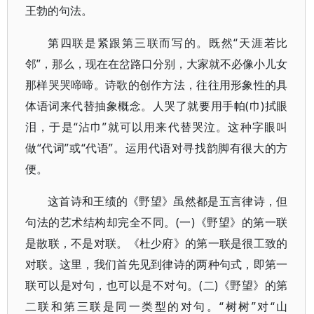
王勃的句法。
第四联是紧跟第三联而写的。既然“天涯若比
邻”，那么，现在在岔路口分别，大家就不必像小儿女
那样哭哭啼啼。诗歌的创作方法，往往用形象性的具
体语词来代替抽象概念。人哭了就要用手帕(巾)拭眼
泪，于是“沾巾”就可以用来代替哭泣。这种字眼叫
做“代词”或“代语”。运用代语对寻找韵脚有很大的方
便。
这首诗和王绩的《野望》虽然都是五言律诗，但
句法的艺术结构却完全不同。(一)《野望》的第一联
是散联，不是对联。《杜少府》的第一联是很工致的
对联。这里，我们首先见到律诗的两种句式，即第一
联可以是对句，也可以是不对句。(二)《野望》的第
二联和第三联是同一类型的对句。“树树”对“山