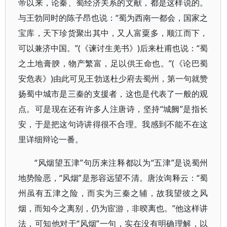
帝以来，论秦、蜀经济关系的文献，都是这样说的。
与王勃同时的陈子昂也说：“蜀为西南一都会，国家之
宝库，天下珍货聚出其中，又人富粟多，顺江而下，
可以兼济中国。”(《谏讨生羌书》)后来杜甫也说：“蜀
之土地膏腴，物产繁富，足以供王命也。”(《论巴蜀
安危表》)由此可见王勃送杜少府去蜀州，第一句就赞
扬蜀中城市是三秦的支援者，这也是代表了一般的观
点。可是现在还有许多人注唐诗，坚持“城阙”是指长
安，于是把这句诗讲得很不合理。我感到不能不在这
里详细辩论一番。
“风烟望五津”句历来注释都以为“五津”是说蜀州
地势险恶，“风烟”是形容远望不清。唐汝询释云：“蜀
州虽有五津之险，而实为三秦之辅，故我望彼之风
烟，而知今之离别，仍为宦游，非暌离也。”他这样讲
法，可知他对于“风烟”一句，实在没有明确理解，以