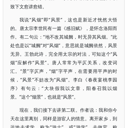
致下文愈讲愈错。
我说“风烟”即“风景”，这也是新近才恍然大悟
的。唐太宗李世民有一篇《感旧赋》，是怀念洛阳而
作。有二句云：“地不改其城阙，时无异其风烟。”此
处也是以“城阙”对“风烟”，意思就是城阙依然，风景
无异。王勃此诗，完全用太宗的对法，可知这个“风
烟”应解作“风景”。唐人常常为平仄关系，改变词
汇。“景”字仄声，“烟”字平声，在需要用平声的时
候，“风景”不妨改为“风烟”。李白《春夜宴桃李园
序》有句云：“大块假我以文章，阳春召我以烟
景。”这个“烟景”，也就是“风景”。
现在，我们接下去讲第二联。作者说：我和你今
天在这里离别，同样是游宦人的情意。离开家乡，到
远地去求学，称为“游士”、或“游学”。去做官，称