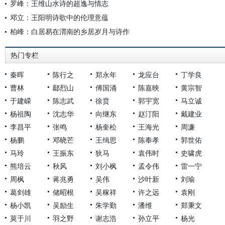
罗峰：王维山水诗的超逸与情志
邓立：王阳明诗歌中的伦理意蕴
柏峰：白居易在渭南的乡居岁月与诗作
热门专栏
秦晖
陈行之
郑永年
龙应台
丁学良
曹林
鄢烈山
傅国涌
陈嘉映
黄宗智
于建嵘
陈志武
徐贲
郭宇宽
马立诚
杨祖陶
沈志华
向继东
赵汀阳
戴建业
李昌平
张鸣
杨奎松
王海光
周濂
杨鹏
邓晓芒
王缉思
陈奉孝
郭世佑
马玲
王振东
狄马
袁伟时
史啸虎
熊培云
秋风
刘小枫
孟令伟
雷一宁
周枫
蒋兆勇
吴伟
沙叶新
刘瑜
葛剑雄
储昭根
吴稼祥
许之远
袁刚
杨小凯
吴励生
朱学勤
潘维
郑秉文
莫于川
羽之野
谢志浩
孙立平
杨光