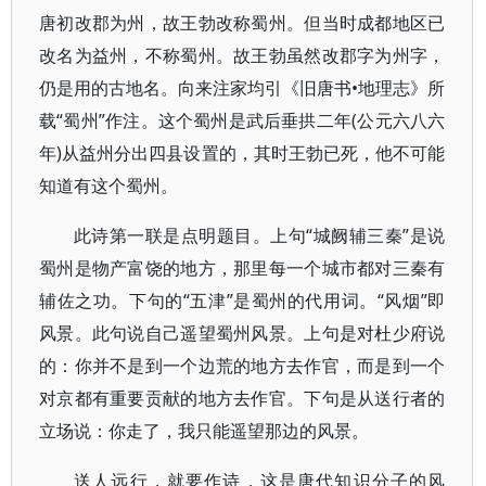
唐初改郡为州，故王勃改称蜀州。但当时成都地区已
改名为益州，不称蜀州。故王勃虽然改郡字为州字，
仍是用的古地名。向来注家均引《旧唐书•地理志》所
载“蜀州”作注。这个蜀州是武后垂拱二年(公元六八六
年)从益州分出四县设置的，其时王勃已死，他不可能
知道有这个蜀州。
此诗第一联是点明题目。上句“城阙辅三秦”是说
蜀州是物产富饶的地方，那里每一个城市都对三秦有
辅佐之功。下句的“五津”是蜀州的代用词。“风烟”即
风景。此句说自己遥望蜀州风景。上句是对杜少府说
的：你并不是到一个边荒的地方去作官，而是到一个
对京都有重要贡献的地方去作官。下句是从送行者的
立场说：你走了，我只能遥望那边的风景。
送人远行，就要作诗，这是唐代知识分子的风