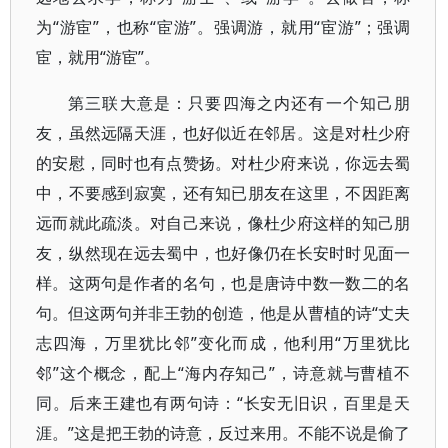
为“游宦”，也称“宦游”。强调游，就用“宦游”；强调
宦，就用“游宦”。
第三联大意是：只要四海之内还有一个知己朋
友，虽然远隔天涯，也好似近在邻居。这是对杜少府
的安慰，同时也有点赞扬。对杜少府来说，你远去蜀
中，不要感到寂寞，还有知已朋友在这里，不因距离
远而就此疏淡。对自己来说，像杜少府这样的知己朋
友，纵然现在远去蜀中，也好像仍在长安时时见面一
样。这两句是作者的名句，也是唐诗中数一数二的名
句。但这两句并非王勃的创造，他是从曹植的诗“丈夫
志四海，万里犹比邻”变化而成，他利用“万里犹比
邻”这个概念，配上“海内存知己”，诗意就与曹植不
同。后来王建也有两句诗：“长安无旧识，百里是天
涯。”这是把王勃的诗意，反过来用。不能不说是偷了