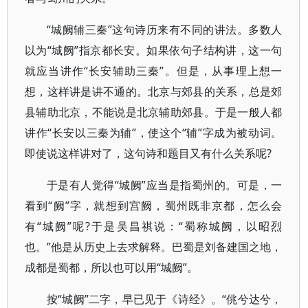
“城阙辅三秦”这句诗历来有不同的讲法。多数人
以为“城阙”指京都长安。如果依句子结构讲，这一句
就应当讲作“长安辅助三秦”。但是，从事理上想一
想，这样讲是讲不通的。北京与郊县的关系，总是郊
县辅助北京，不能说是北京辅助郊县。于是一般人都
讲作“长安以三秦为辅”，使这个“辅”字成为被动词。
即使说这样讲对了，这句诗和题目又有什么关系呢?
于是有人觉得“城阙”应当是指蜀州的。可是，一
看到“阙”字，就想到宫阙，蜀州既非京都，怎么会
有“城阙”呢?于是吴昌祺说：“蜀称城阙，以昭烈
也。”他是从历史上去求解释。巴蜀是刘备建国之地，
成都是蜀都，所以也可以用“城阙”。
按“城阙”二字，早已见于《诗经》。“佻兮达兮，