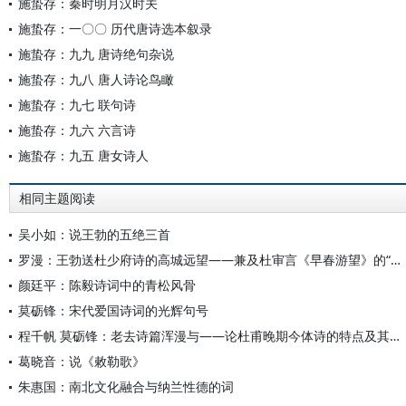
施蛰存：秦时明月汉时关
施蛰存：一〇〇 历代唐诗选本叙录
施蛰存：九九 唐诗绝句杂说
施蛰存：九八 唐人诗论鸟瞰
施蛰存：九七 联句诗
施蛰存：九六 六言诗
施蛰存：九五 唐女诗人
相同主题阅读
吴小如：说王勃的五绝三首
罗漫：王勃送杜少府诗的高城远望——兼及杜审言《早春游望》的“古调”回音
颜廷平：陈毅诗词中的青松风骨
莫砺锋：宋代爱国诗词的光辉句号
程千帆 莫砺锋：老去诗篇浑漫与——论杜甫晚期今体诗的特点及其对宋人的影响
葛晓音：说《敕勒歌》
朱惠国：南北文化融合与纳兰性德的词