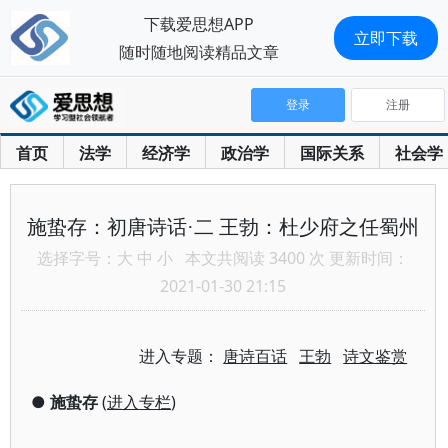
下载爱思想APP
立即下载
随时随地阅读精品文章
登录
注册
首页
法学
经济学
政治学
国际关系
社会学
施蛰存：初唐诗话·二 王勃：杜少府之任蜀州
选择字号：
大
中
小
本文共阅读 3400 次 更新时间：
2021-01-30 21:15
进入专题：
唐诗百话
王勃
诗文鉴赏
●
施蛰存
(
进入专栏
)