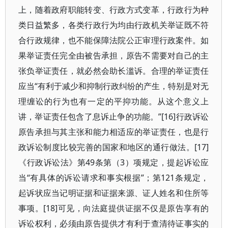
上，随着政府职能转变、行政方式变革，行政行为种
类日益繁多，各类行政行为均由行政机关举证既不符
合行政规律，也不能保障法院公正审理行政案件。如
果举证责任完全由被告承担，原告不需要对自己的主
张负举证责任，就必然会助长滥诉。合理的举证责任
应当“有利于减少和抑制行政纠纷的产生，特别是对无
理缠讼的行为也有一定的平抑功能。从这个意义上
讲，举证责任包含了息诉止争的功能。”[16]行政诉讼
原告承担与其主张和能力相适应的举证责任，也是行
政诉讼制度比较完善的国家和地区的通行做法。[17]
《行政诉讼法》第49条第（3）项规定，提起诉讼应
当“有具体的诉讼请求和事实根据”；第121条规定，
起诉状应当记明证据和证据来源、证人姓名和住所等
事项。[18]可见，向法庭提供证据不仅是原告享有的
诉讼权利，必须由原告提供才有利于查清待证事实的