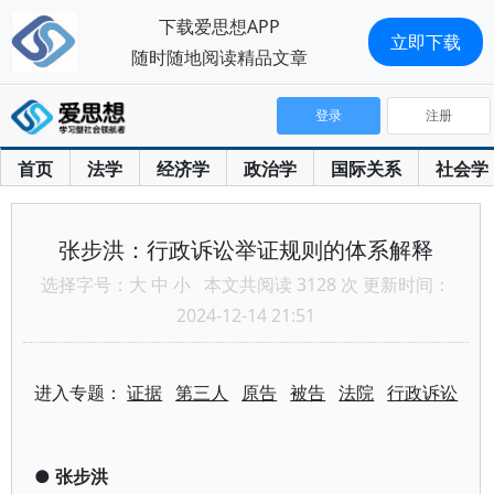
下载爱思想APP
立即下载
随时随地阅读精品文章
登录
注册
首页
法学
经济学
政治学
国际关系
社会学
张步洪：行政诉讼举证规则的体系解释
选择字号：
大
中
小
本文共阅读 3128 次 更新时间：
2024-12-14 21:51
进入专题：
证据
第三人
原告
被告
法院
行政诉讼
●
张步洪