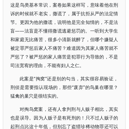
这是鸟类基本常识，案卷如果这样写，意味着他在刑
诉的时候就不老实，撒谎了，属于抗拒从严的法定情
节。更因为他的撒谎，说明他是完全知情的，不是法
盲——法盲是不懂得撒谎逃避惩罚的。一听到大学生
和家庭无比痛苦，很多小清新就醉了，但哪个嫌疑人
被定罪严惩后家人不痛苦？难道因为其家人痛苦就不
严惩了？被严惩的家人痛苦是犯罪行为导致的，不是
司法宽宥的理由，不能有妇人之仁。
此案是“掏窝”还是别的勾当，其实很容易验证，
刑侦是需要指认现场的，那些“废弃”的鸟巢在哪里？
猛禽的巢穴是很结实的。
对掏鸟窝案，还有人拿判刑与人贩子相比，其实
也是误导。因为人贩子是有死刑的！只不过人贩子的
起刑点比这十年低，但别忘了盗猎珍稀动物罪还可以