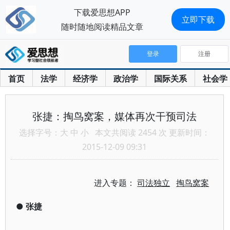
下载爱思想APP
立即下载
随时随地阅读精品文章
登录
注册
首页
法学
经济学
政治学
国际关系
社会学
张捷：掏鸟窝案，媒体再次干预司法
选择字号：
大
中
小
本文共阅读 2454 次 更新时间：
2015-12-09 09:31
进入专题：
司法独立
掏鸟窝案
●
张捷