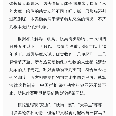
体长最大35厘米，凤头鹰最大体长49厘米，接近半米
的大鹰，给你的感觉立即不同了吧，抓一只熊猫还判
过死刑呢！本案确实属于情节特别恶劣的情况，不严
判根本无法保护动物。
根据相关解释，收购、贩卖鹰类动物，一只到四
只处五年以下，四只以上属情节严重，处5年以上10
年以下。就凤头鹰来说，贩卖收购一只便起刑，三只
算情节严重。所有热爱动物保护动物的人士都很清楚
此案的法律规定。对残害动物重判重罚，符合当今社
会的潮流，西方相关案件的判罚比中国更严厉。就算
法律这样制定，中国捕捉保护动物的犯罪还屡禁不
止。所以此案明显是要借助舆论绑架司法。
原报道强调“家边”、“就掏一窝”、“大学生”等等，
引发舆论各种同情，但这17只猛禽可能出自一窝吗？