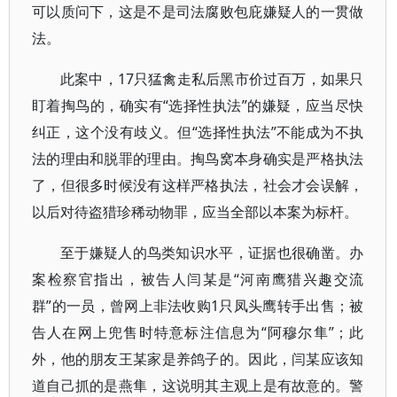
可以质问下，这是不是司法腐败包庇嫌疑人的一贯做
法。
此案中，17只猛禽走私后黑市价过百万，如果只
盯着掏鸟的，确实有“选择性执法”的嫌疑，应当尽快
纠正，这个没有歧义。但“选择性执法”不能成为不执
法的理由和脱罪的理由。掏鸟窝本身确实是严格执法
了，但很多时候没有这样严格执法，社会才会误解，
以后对待盗猎珍稀动物罪，应当全部以本案为标杆。
至于嫌疑人的鸟类知识水平，证据也很确凿。办
案检察官指出，被告人闫某是“河南鹰猎兴趣交流
群”的一员，曾网上非法收购1只凤头鹰转手出售；被
告人在网上兜售时特意标注信息为“阿穆尔隼”；此
外，他的朋友王某家是养鸽子的。因此，闫某应该知
道自己抓的是燕隼，这说明其主观上是有故意的。警