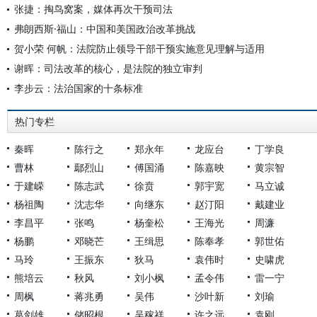
张捷：掏鸟窝案，媒体再次干预司法
弗朗西斯·福山：中国和美国政治改革挑战
贺小荣 何帆：法院防止领导干部干预实施意见理解与适用
谢晖：司法改革的核心，是法院的独立审判
李步云：法治国家的十条标准
热门专栏
秦晖
陈行之
郑永年
龙应台
丁学良
曹林
鄢烈山
傅国涌
陈嘉映
黄宗智
于建嵘
陈志武
徐贲
郭宇宽
马立诚
杨祖陶
沈志华
向继东
赵汀阳
戴建业
李昌平
张鸣
杨奎松
王海光
周濂
杨鹏
邓晓芒
王缉思
陈奉孝
郭世佑
马玲
王振东
狄马
袁伟时
史啸虎
熊培云
秋风
刘小枫
孟令伟
雷一宁
周枫
蒋兆勇
吴伟
沙叶新
刘瑜
葛剑雄
储昭根
吴稼祥
许之远
袁刚