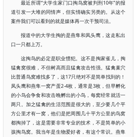
最近所谓“大学生家门口掏鸟窝被判刑10年”的报
道引发一大堆的同情声，但实情确实另类的。从这个
案件我们可以看到的就是媒体再一次干预司法。
报道中的大学生掏的是燕隼和凤头鹰，这走私出
口一只都上万。
这掏鸟的必定是职业惯犯。这不是掏家雀儿，掏
猛禽窝很难，不但树高而且猛禽攻击性强。猛禽巢穴
比普通鸟窝难找多了，这17只绝对不是简单找到的！
凤头鹰和燕隼一窝产蛋2-4枚，通常是3枚，但早孵化
的小鸟会争食和攻击晚孵出的小鸟，每窝经常就活一
两只。加之猛禽的生活范围是很大的，至少要几个平
方公里才有一窝，他们是把周围几十平方公里的鸟窝
都掏掉了，这是需要非常专业的技术，不是简单的小
孩掏鸟窝。我当年是生物爱好者，有这个常识。燕隼