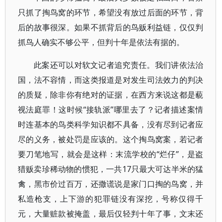
只抓了掏鸟窝的环节，希望没有放过后面的环节，背
后的故事很深。如果不抓背后的鸟贩利益链，仅仅判
抓鸟人确实不够公平，但判十年是依法有据的。
此案还可以对软文记者追究责任。我们讲依法治
国，法不容情，而这类报道是对发生司法效力的判决
的质疑，除非你有绝对的证据，在西方来说这都是藐
视法庭罪！这时候“接轨派”哪里去了？记者描述案情
时连基本的鸟类科学知识都不具备，没有尽到记者应
尽的义务，被处罚是应该的。这个掏鸟窝案，若记者
要刀笔地写，就会是这样：末流学校的“烂仔”，是盗
猎贩卖珍稀动物的惯犯，一共17只最大可达半米的猛
禽，黑市价过百万，还撒谎说是家门口掏的鸟窝，并
私造枪支，上下游的犯罪链没有深挖，号称仅得千
元，大量赃款被掩盖，最后仅轻判十年了事，文末还