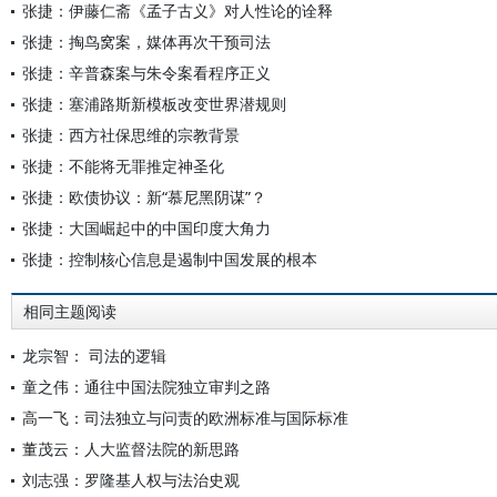
张捷：伊藤仁斋《孟子古义》对人性论的诠释
张捷：掏鸟窝案，媒体再次干预司法
张捷：辛普森案与朱令案看程序正义
张捷：塞浦路斯新模板改变世界潜规则
张捷：西方社保思维的宗教背景
张捷：不能将无罪推定神圣化
张捷：欧债协议：新“慕尼黑阴谋”？
张捷：大国崛起中的中国印度大角力
张捷：控制核心信息是遏制中国发展的根本
相同主题阅读
龙宗智： 司法的逻辑
童之伟：通往中国法院独立审判之路
高一飞：司法独立与问责的欧洲标准与国际标准
董茂云：人大监督法院的新思路
刘志强：罗隆基人权与法治史观