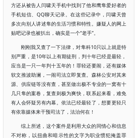
方还从被告人闫啸天手机中找到了他和鹰隼爱好者的
手机短信、QQ聊天记录。在这些记录中，闫啸天曾
多次向别人讲述隼的生活习惯和特性。嫌疑人的网上
贴吧记录也被扒出，确实是一个“老手”。
刚刚我又查了一下法律，对隼科10只以上就是特
别严重，是10年以上有期徒刑，判十年已经是最轻，
应当是一只一年判十五年的！罪轻还要闹，还有媒体
软文推波助澜，一闹司法立即复查。森林公安对其来
源、供应链等没有查，甚至做出极不专业的一窝有十
几只隼的案卷，复查则极为爽快，联系起来看，难免
有人会怀疑另有内幕。依法已经最轻了，想要更轻只
有依靠媒体来干预司法了，法治何在！
综上所述，这个案件是利用大众的同情心和信息
不对称，以扭曲和暗示性的文字为职业惯犯掩盖罪