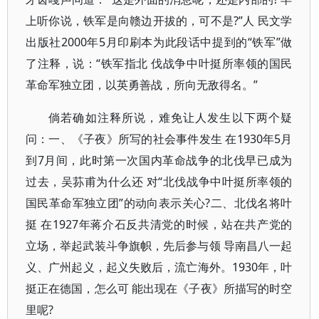
上听你说，铁军是向赣边开拔的，可不是?”人 民文学
出版社2000年5月印刷本为此段话中提到的“铁军”做
了注释，说：“铁军指北 伐战争中叶挺所率领的国民
革命军独立团，以英勇善战，所向无敌得名。”
倘若确如注释所说，难免让人发生以下两个疑
问：一、《子夜》所写的社会事件发生 在1930年5月
到7月间，此时第一次国内革命战争的北伐早已成为
过去，吴荪甫为什么还 对“北伐战争中叶挺所率领的
国民革命军独立团”的动向表示关心?二、北伐名将叶
挺 在1927年蒋介石反共清党的时候，站在共产党的
立场，举起武装斗争旗帜，先后参与领 导南昌八一起
义、广州起义，起义失败后，流亡海外。1930年，叶
挺正在德国，怎么可 能出现在《子夜》所描写的时空
里呢?