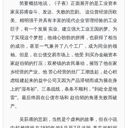
简要概括地说，《子夜》正面展开的是工业资本
家吴荪甫奋斗、发达、失败的悲剧。 这位曾经游历欧
美、精明强干并具有丰富的现代企业管理经验的工业
巨子，有一个发展 实业、建立强大工业王国的梦。为
了实现这个梦想，他雄心勃勃的拼搏，也获得了相当
的成功，甚至一气兼并了八个工厂，成为同业的领
袖。但是，在公债交易市场上，他受 到买办金融资本
家赵伯韬的打压；双桥镇的农民暴动，摧毁了他在家
乡经营的产业。他 苦心经营的丝厂工潮迭起，处心积
虑组建起来的益中公司又因为产品滞销而成为箍在身
上的“湿布衫”。三条战线，条条不顺利，“到处全是地
雷”。最后终因在公债市场和 赵伯韬的角逐失败而破
产。
吴荪甫的悲剧，当然是个虚构的故事，但在小说
中却被镶嵌在1930年的5月至7月这段 真实的时间