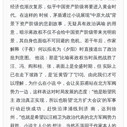
经济也渐次复苏，似乎中国资产阶级将要进入黄金时
代。在这样的 时候，茅盾通过小说展现“中原大战”背
景下资产阶级的悲剧故事，无疑具有政治讽喻 的用
意，暗示蒋政权不仅不会给中国资产阶级带来光明前
景，其自身也面临不可回避的 危机。若干年后，作家
解释《子夜》何以拟名为《夕阳》时直接道出了政治
批判意图。 他说：那是“比喻蒋政权当时虽然战胜了
汪、冯、阎和桂、张，表面上是全盛时期，但 实际上
已在走下坡路了，是‘近黄昏’了”[10]。由此我们才可
以理解，为什么在小说 中，会让吴荪甫站在北方军阀
势力一边，这样表达对时局发展的态度：“他是盼望民
主 政治真正实现，所以也盼望‘北方扩大会议’的军事
行动赶快成功，赶快沿津浦线到济 南，达到徐
州，”也就是希望以汪精卫为政治代表的北方军阀势力
获胜。小说主人公的 想法，当然不等同于作家本人的