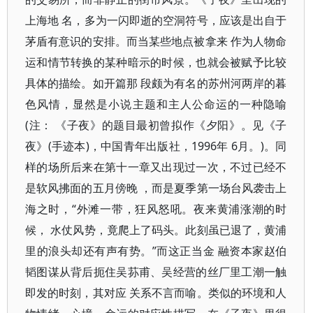
上海地 名，多为一闪即逝的空洞符号，应该是出自于
茅盾有意识的安排。而当某些地点被拿来 作为人物命
运和情节转换的某种暗示的时候，也就会被赋予比较
具体的描绘。如开篇那 段颇为有名的苏州河两岸的暮
色风情，显然是小说主题和主人公命运的一种隐喻
(注： 《子夜》的题目最初曾拟作《夕阳》。见《子
夜》(手迹本)，中国青年出版社，1996年 6月。)。同
样的场所后来在第十一章又出现过一次，不过已经不
是软风拂面的五月傍晚 ，而是夏季第一场台风袭击上
海之时，“外滩一带，狂风怒吼。夜来黄浦涨潮的时
候， 水仗风势，竟爬上了码头。此刻虽已退了，黄浦
里的浪头却还有声有势。”而这正当金 融资本家赵伯
韬图谋从背后扼住吴荪甫、吴经营的丝厂里工潮一触
即发的时刻，其对应 关系不言而喻。类似的环境和人