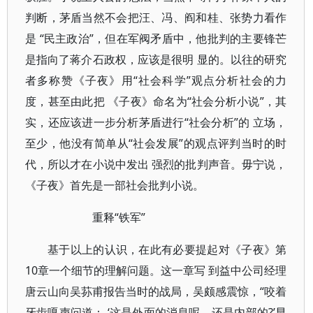
判断，茅盾当然不会把汪、冯、阎和桂、张势力看作
是 “民主政治”，但在军阀矛盾中，他批判的主要锋芒
是指向了蒋介石政权，应该是很明 显的。以往的研究
者多称赞《子夜》用“社会科学”观点分析社会的力
度，甚至由此把 《子夜》命名为“社会分析小说”，其
实，还应该进一步分析茅盾进行“社会分析”的 立场，
至少，他没有简单从“社会发展”的观点评判当时的时
代，所以才在小说中发出 强烈的批判声音。毋宁说，
《子夜》首先是一部社会批判小说。
重释“铁军”
基于以上的认识，在此有必要提起对《子夜》第
10章一个细节的理解问题。这一章写 到益中公司经理
唐云山向吴荪甫报告当时的战局，吴颇感震惊，“咬着
牙齿嘎声问道： ‘这是外面的消息呢，还是内部的?’早