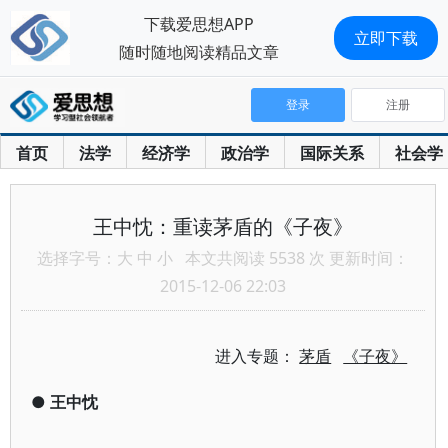
下载爱思想APP
立即下载
随时随地阅读精品文章
登录
注册
首页
法学
经济学
政治学
国际关系
社会学
王中忱：重读茅盾的《子夜》
选择字号：
大
中
小
本文共阅读 5538 次 更新时间：
2015-12-06 22:03
进入专题：
茅盾
《子夜》
●
王中忱