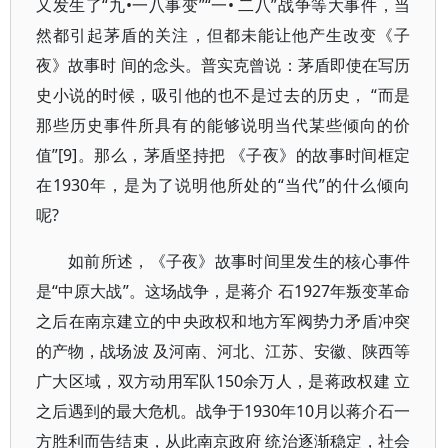
又发生了“九•一八事变”“一• 二八”战争等大事件，当
然都引起茅盾的关注，但都未能让他产生改变《子
夜》故事时 间的念头。普实克曾说：茅盾即使在写历
史小说的时候，吸引他的也不是过去的历史， “而是
那些历史事件所具有的能够说明当代某些倾向的价
值”[9]。那么，茅盾坚持把 《子夜》的故事时间框定
在1930年，是为了说明他所处的“当代”的什么倾向
呢?
如前所述，《子夜》故事时间里发生的核心事件
是“中原大战”。这场战争，是蒋介 石1927年叛变革命
之后在南京建立的中央政权和地方军阀势力矛盾冲突
的产物，战场波 及河南、河北、江苏、安徽、陕西等
广大区域，双方动用军队150余万人，是蒋政权建 立
之后遇到的最大危机。战争于1930年10月以蒋介石一
方胜利而告结束，从此南京政府 统治逐渐稳定，社会