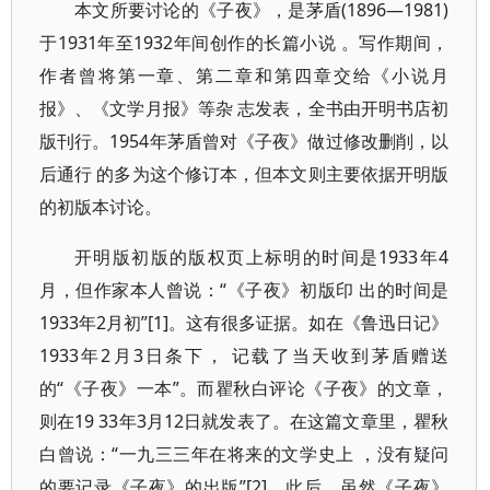
本文所要讨论的《子夜》，是茅盾(1896—1981)
于1931年至1932年间创作的长篇小说 。写作期间，
作者曾将第一章、第二章和第四章交给《小说月
报》、《文学月报》等杂 志发表，全书由开明书店初
版刊行。1954年茅盾曾对《子夜》做过修改删削，以
后通行 的多为这个修订本，但本文则主要依据开明版
的初版本讨论。
开明版初版的版权页上标明的时间是1933年4
月，但作家本人曾说：“《子夜》初版印 出的时间是
1933年2月初”[1]。这有很多证据。如在《鲁迅日记》
1933年2月3日条下， 记载了当天收到茅盾赠送
的“《子夜》一本”。而瞿秋白评论《子夜》的文章，
则在19 33年3月12日就发表了。在这篇文章里，瞿秋
白曾说：“一九三三年在将来的文学史上 ，没有疑问
的要记录《子夜》的出版”[2]。此后，虽然《子夜》