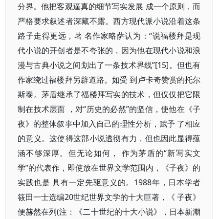
分界。他把客观逼真的细节写实发展 成一个原则，而
严格要求叙述者深藏不露。西方现代派小说沿着这条
路子走得更远，著 名作家略萨认为：“说福楼拜是现
代小说的开创者是不夸张的，因为他在现代小说和浪
漫与古典小说之间划出了一条技术界线”[15]。但也有
作家绕过福楼拜另辟道路。如受 到卢卡奇赞赏的托尔
斯泰。茅盾继承了福楼拜写实的技术，但仅仅把它限
制在技术层面 ，对“历史的必然”的坚信，使他在《子
夜》的整体叙事中加入自己的理性分析，赋予 了相应
的意义。这使得这部小说透彻有力，但也因此显得蕴
涵不够深厚。但无论如何， 作为茅盾的“新写实文
学”的代表作，即使放在世界文学范围内，《子夜》的
实践也是 具有一定先驱意义的。1988年，日本学者
筱田一士选编20世纪世界文学的十大巨著，《 子夜》
便赫然在列(注：《二十世纪的十大小说》，日本新潮