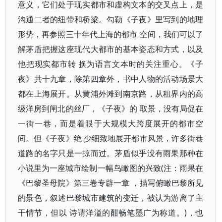
意义，它们处于现实都市和虚构文本的交叉点上，是
沟通二者的纽带和桥梁。勾勒《子夜》里写到的地理
形势，再参照三十年代上海的都市 空间，我们可以了
解茅盾把握这座现代大都市的基本姿态和方式，以及
他把现实都市转 换为语言文本时的关注重心。《子
夜》共十九章，除第四章外，书中人物的活动场景大
都在上海展开。从黄浦外滩到南京路，从租界内的高
级洋房到闸北的丝厂，《子夜》的 取景，没有局促在
一街一巷，而是着眼于大规模大跨度展开的都市空
间。但《子夜》绝 少细致地展开都市风景，许多街巷
道路的名字只是一掠而过。茅盾似乎没有雨果那种在
小说里为一座城市绘制一幅鸟瞰图的兴致(注：雨果在
《巴黎圣母院》第三卷专辟一章 ，描写俯瞰巴黎所见
的景色，叙述巴黎城市建筑的变迁，被认为游离了主
干情节，但以 诗请洋溢的酣畅笔墨广为称道。)，也