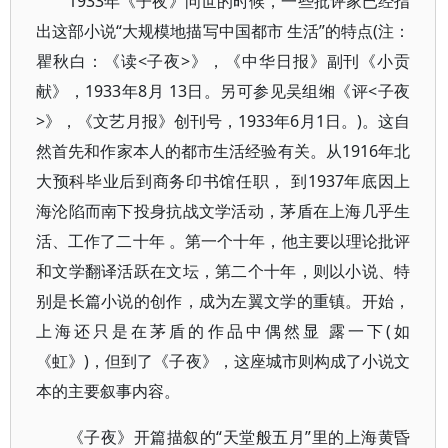
1933年《子夜》问世的时候，一些批评家已经指
出这部小说“大规模地描写中国都市 生活”的特点(注：
瞿秋白：《读<子夜>》，《中华日报》副刊《小贡
献》，1933年8月 13日。另可参见吴组缃《评<子夜
>》，《文艺月报》创刊号，1933年6月1日。)。这自
然首先和作家本人的都市生活经验有关。从1916年北
大预科毕业后到商务印书馆任职， 到1937年底因上
海沦陷而南下投身抗战文学活动，茅盾在上海几乎生
活、工作了二十年 。第一个十年，他主要以理论批评
和文学翻译活跃在文坛，第二个十年，则以小说、特
别是长篇小说的创作，成为左翼文学的重镇。开始，
上海还只是在茅盾的作品中偶然显 露一下(如
《虹》)，但到了《子夜》，这座城市则构成了小说文
本的主要叙事内容。
《子夜》开篇描叙的“天堂般五月”里的上海黄昏