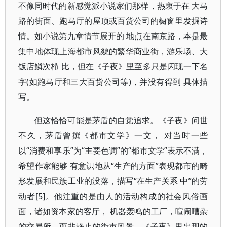
不像同时代的新感觉派小说家们那样，热衷于在 大马
路的街面、跑马厅的屋顶或百货公司的橱窗里发掘诗
情。如小说第九章情节展开的 地点在南京路，本是最
集中地体现上海都市风貌的繁华商业街，游乐场、大
饭店鳞次栉 比，但在《子夜》里至多只是闪现一下名
字(如跑马厅和三大百货公司等)，并没有得到 具体描
写。
但这恰恰可能是茅盾的自觉追求。《子夜》问世
不久，茅盾曾撰《都市文学》一文， 对当时一些
以“消费和享乐”为“主要色调”的“都市文学”表示不满，
希望作家能够 有意识地从“生产的方面”表现都市的畸
形发展和民族工业的没落，描写“在生产关系 中”的劳
动者[5]。他注重的是由人的活动构成的社会风俗画
面，诸如资本家的客厅， 机器轰鸣的工厂，喧闹嘈杂
的交易所，而非静止的街市风景。《子夜》里出现的