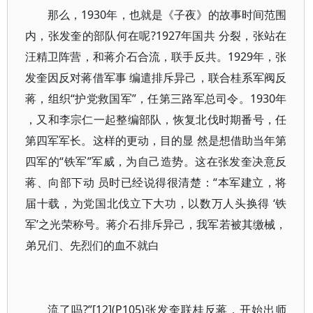
那么，1930年，也就是《子夜》的故事时间范围
内，张发奎的部队何在呢?1927年国共 分裂，张站在
汪精卫阵营，和蒋介石合流，联手反共。1929年，张
发奎因反对蒋借军事 编遣排斥异己，联合桂系军阀反
蒋，组织“护党救国军”，任第三路军总司令。1930年
，又和李宗仁一起整编部队，恢复北伐时期番号，任
第四军军长。这样的更动，目的显 然是想借助当年第
四军的“铁军”军威，为自己造势。这在张发奎决意反
蒋、向部下动 员时已经说得很清楚：“本军建立，将
届十载，为党国北伐立下大功，以数万人头换得 ‘铁
军’之光荣称号。蒋介石排斥异己，我军若被其缴械，
弟兄们、先烈们的血不就白
流了吗?”[12](P105)张发奎联桂反蒋，开始出师