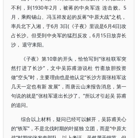
不利，到1930年2月，被蒋的中央军连 连击败。5
月，乘阎锡山、冯玉祥发起的反蒋“中原大战”之机，
率兵北下入湘，于6月 3日(《子夜》里说是6月4日)攻
占长沙。但受到中央军的猛烈反攻，6月15日放弃长
沙， 退守耒阳。
《子夜》第10章的开头，恰恰写到“张桂联军突
然打进了长沙”，文中吴荪甫游说杜 竹斋放胆投资
做“空头”时，主要理由也是他认定“长沙方面张桂军这
几天一定也有新 发展”，而唐云山来报告消息，第一
句说的就是“张桂军退出长沙了。”所以才引起吴 荪甫
的追问。
综合以上材料，疑问已经可以解开，吴荪甫关心
的“铁军”，不是北伐时期的叶挺独 立团，而是“中原大
战”时期的张发奎部队。以上考证，虽然属于细节，但