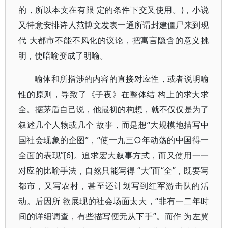
的，所以本文在有限 定的条件下交叉使用。)，小说
又特意安排诗人范博文发表一通所谓封建僵尸来到现
代 大都市不能不风化的议论，把寓言隐含的意义挑
明，使暗喻变成了明喻。
喻体和所指涉的内容的直接对应性，或者说明喻
性的原则，导致了《子夜》在整体结 构上的求大求
全。据茅盾自己说，他最初的构想，就不仅仅是为了
叙述几个人物或几个 故事，而是想“大规模地描写中
国社会现象的企图”，“使一九三○年动荡的中国得一
全面的表现”[6]。追求宏大叙事方式，而又使用一一
对应的比喻手法，自然只能写得 “大”而“全”，既要写
都市，又写农村，甚至还计划写到红军游击队的活
动。后因所 欲展现的社会场面太大，“非有一二年时
间的详细调查，有些描写便无从下手”。而作 为左翼