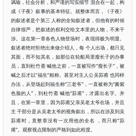
讽喻，社会分析，和严谨的写实细节 混合在一起，构
成《子夜》叙事的基本特征。就整体而言，《子夜》
的叙述者是个第三 人称的全知叙述者，但他有的时候
自律很严，把叙述的权利交给文本里的人物，不来干
涉。这在第一章各色人物登场时，表现得极为明显。
叙述者绝对拒绝出来做介绍人，每 个人出场，都只见
其面，而不知其名，如那位在轮船局里瘦长子的办事
员，直到杜竹斋 喊他之前，一直被写作“瘦长子”，被
喊之后才以“福生”相称。甚至对主人公吴荪甫 也同样
办法，从登场起到福生称“三老爷”，一直被称为“酱紫
色脸的人”，到杜竹斋 喊他“荪甫”，才露出名字。并
且，在第一章里，因为荪甫父亲吴老太爷在场，并且
主 干部分是从吴老太爷的视角叙出，所以在涉及到吴
荪甫时，竟整章没有一次用他的全名 ，而只称“荪
甫”。观察视点限制的严格到如此程度。