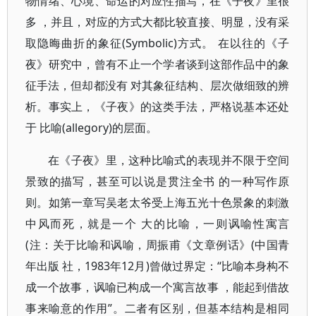
物情绪、心境、命运的对应性描写，在《子夜》里很
多 ，并且，对应的方式大都比较直接、明显，没有采
取隐晦曲折的象征(Symbolic)方式。 在以往的《子
夜》研究中，曾有不止一个学者谈到这部作品中的象
征手法，但却都没有 对其象征结构、层次做细致的辨
析。事实上，《子夜》的这类手法，严格说基本还处
于 比喻(allegory)的层面。
在《子夜》里，这种比喻式的表现并不限于空间
景致的描写，甚至可以说是贯注全书 的一种写作原
则。如第一章写吴老太爷受上海五光十色景象的刺激
中风而死，就是一个 大的比喻，一则讽喻性寓言
(注：关于比喻和讽喻，周振甫《文章例话》(中国青
年出版 社，1983年12月)曾做过界定：“比喻本身构不
成一个故事，讽喻已构成一个寓言故事 ，能起到借故
事来喻意的作用”。二者有区别，但基本结构是相同