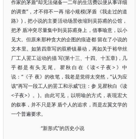
作家的茅盾“却无法储备一二年的生活费以便从事详细
的调查”，才不得不一再 缩小规模(茅盾《我走过的道
路》)，把小说的主要活动场景收缩到吴荪甫的公馆，
把矛 盾冲突尽量集中到吴荪甫身上，借事喻意，以小
见大。但原来那种贪大的企图的痕迹都 留在了小说的
文本里。如第四章写的双桥镇暴动，再如关于裕华丝
厂工人罢工运动的描 写(第十三、十四、十五章)，几
乎都是有头无尾。瞿秋白在《读<子夜>》中
说：“《子 夜》的收笔，我老是觉得太突然，”认为应
该“再写一段工人的罢工和示威”(注：参 见瞿秋白《读
<子夜>》。)。由此可见，以明喻的方式，表现宏大
的叙事，并不只是茅 盾个人的追求，而是左翼文学的
一个普遍要求。
“新形式”的历史小说