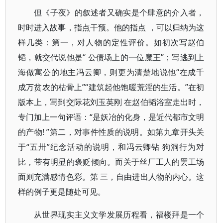
但《子夜》的叙述者又确实是个肆意的介入者，
时时进入故事，指点干预。他的指点 ，可以归纳为这
样几类：第一，对人物的定性评价。如初次写赵伯
韬，就交代说他是“ 公债场上的一位魔王”；写逃到上
海做寓公的地主冯云卿，则更为清楚地说他“在成千
成万贫农的枯骨上”“建筑起他饱暖荒淫的生活。”在初
版本上，写到交际花刘玉英刚 在赵伯韬浴室走出时，
专门加上一句评语：“是妖冶的化身，是近代都市文明
的产物! ”第二，对事件性质的说明。如第九章开头关
于“五卅”纪念活动的说明，和冯云卿钻 狗洞行为对
比，带有明显的褒贬倾向。而关于丝厂工人的罢工场
面则充满感情色彩。第 三，自由进出人物的内心。这
样的例子更是随处可见。
从世界现实主义文学发展历程看，福楼拜是一个