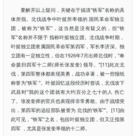
要解开以上疑问，关键在于搞清“铁军”名称的具
体所指。北伐战争中叶挺所率领的 国民革命军独立
团，被称为“铁军”，这当然是没有疑义的，但“铁
军”名称并不限于 指称叶挺独立团。北伐战争时期，
叶挺独立团隶属国民革命军第四军，军长李济深。独
立团有一定独立性，但在1926年7月出师北伐时，“奉
命拨归四军十二师(师长张发奎) 领导。”[11]此次北
伐，第四军整体都表现英勇，战功卓著，被一些报纸
称誉为“铁军 ”。叶挺回忆这段经历时曾说，北伐攻下
武昌时“我的这个团就有大约百分之七十的人 伤亡
了。张发奎师的官兵也表现得非常勇敢。由于战绩突
出，第四军的远征部队被誉为 北伐的‘铁军’”。[11]由
此可见，“铁军”之名，包括叶挺独立团，但又泛指第
四军 ，尤其是张发奎率领的十二师。