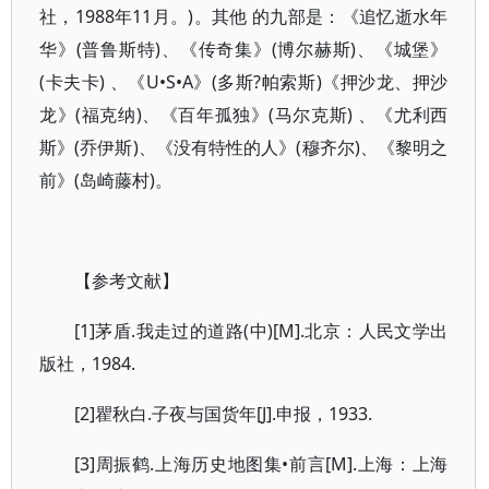
社，1988年11月。)。其他 的九部是：《追忆逝水年
华》(普鲁斯特)、《传奇集》(博尔赫斯)、《城堡》
(卡夫卡) 、《U•S•A》(多斯?帕索斯)《押沙龙、押沙
龙》(福克纳)、《百年孤独》(马尔克斯) 、《尤利西
斯》(乔伊斯)、《没有特性的人》(穆齐尔)、《黎明之
前》(岛崎藤村)。
【参考文献】
[1]茅盾.我走过的道路(中)[M].北京：人民文学出
版社，1984.
[2]瞿秋白.子夜与国货年[J].申报，1933.
[3]周振鹤.上海历史地图集•前言[M].上海：上海