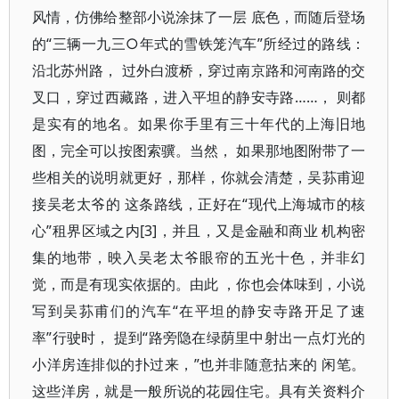
风情，仿佛给整部小说涂抹了一层 底色，而随后登场
的“三辆一九三○年式的雪铁笼汽车”所经过的路线：
沿北苏州路， 过外白渡桥，穿过南京路和河南路的交
叉口，穿过西藏路，进入平坦的静安寺路……， 则都
是实有的地名。如果你手里有三十年代的上海旧地
图，完全可以按图索骥。当然， 如果那地图附带了一
些相关的说明就更好，那样，你就会清楚，吴荪甫迎
接吴老太爷的 这条路线，正好在“现代上海城市的核
心”租界区域之内[3]，并且，又是金融和商业 机构密
集的地带，映入吴老太爷眼帘的五光十色，并非幻
觉，而是有现实依据的。由此 ，你也会体味到，小说
写到吴荪甫们的汽车“在平坦的静安寺路开足了速
率”行驶时， 提到“路旁隐在绿荫里中射出一点灯光的
小洋房连排似的扑过来，”也并非随意拈来的 闲笔。
这些洋房，就是一般所说的花园住宅。具有关资料介