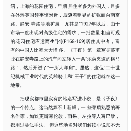
绍，上海的花园住宅，早期 居住者多为外国人，且多
在外滩英国领事馆附近，后随着租界的扩张而向南京
路、静安 寺路等地扩展，尤其是“1927年以后，由于
市场一度出现对高级住宅的需求，一批数量 相当可观
的花园住宅应运而生”[4](P168-169)居住其中者，富
有的中国人比率大大增 多。《子夜》第一章写吴荪甫
驶在静安寺路上的汽车向左转入一条“浓荫夹道的横马
路 ”，然后开进了“一所大洋房”。显然，这位“二十世
纪机械工业时代的英雄骑士和‘ 王子’”的住宅就在这一
地带。
把现实都市里实有的地名写进小说，是《子夜》
的一个特点。这当然算不上新鲜，一 些茅盾熟悉的著
名作家，如狄更斯写伦敦，雨果、左拉等人写巴黎，
都用过类似手法。 但这些地名对我们解读小说却不无