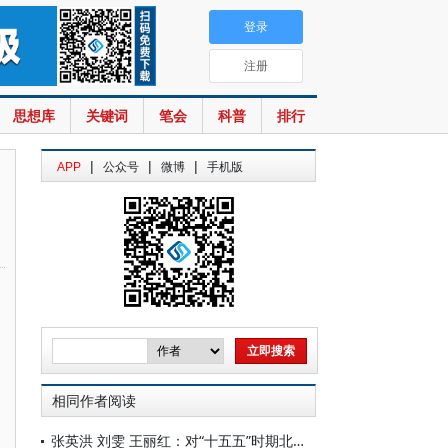
登录
注册
思想库
关键词
笔会
科普
排行
|
|
|
APP
公众号
微博
手机版
相同作者阅读
张英洪 刘雯 王丽红：对“十五五”时期北京农业农村现代化的思考建议