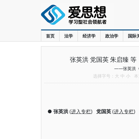
首页
法学
经济学
政治学
国际
张英洪 党国英 朱启臻 
——张英洪
选择字号：
大
中
小
本文
●
张英洪
(
进入专栏
)
党国英
(
进入专栏
)