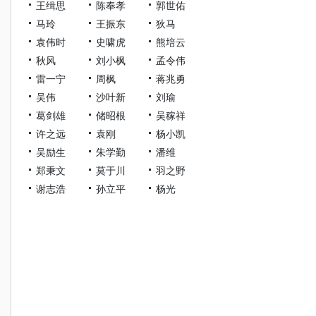
王缉思
陈奉孝
郭世佑
马玲
王振东
狄马
袁伟时
史啸虎
熊培云
秋风
刘小枫
孟令伟
雷一宁
周枫
蒋兆勇
吴伟
沙叶新
刘瑜
葛剑雄
储昭根
吴稼祥
许之远
袁刚
杨小凯
吴励生
朱学勤
潘维
郑秉文
莫于川
羽之野
谢志浩
孙立平
杨光