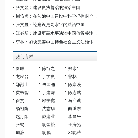
张文显：建设良法善治的法治中国
周佑勇：在法治中国建设中科学把握两个“更加注重”
张文显：论建设更高水平的法治中国
江必新：建设更高水平法治中国值得关注的十大议题
李林：加快完善中国特色社会主义法治体系
热门专栏
秦晖
陈行之
郑永年
龙应台
丁学良
曹林
鄢烈山
傅国涌
陈嘉映
黄宗智
于建嵘
陈志武
徐贲
郭宇宽
马立诚
杨祖陶
沈志华
向继东
赵汀阳
戴建业
李昌平
张鸣
杨奎松
王海光
周濂
杨鹏
邓晓芒