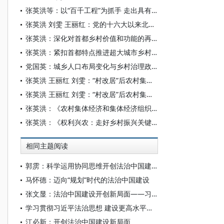
张英洪等：以“百千工程”为抓手 走出具有首都特点的乡村振兴路
张英洪 刘雯 王丽红：党的十六大以来北京“三农”发展历程及基本经验[①]
张英洪：深化对首都乡村价值和功能的再认识
张英洪：紧扣首都特点推进超大城市乡村振兴
党国英：城乡人口布局变化与乡村治理政策调整
张英洪 王丽红 刘雯：“村改居”后农村集体经济组织的调查与思考——以北京为例
张英洪 王丽红 刘雯：“村改居”后农村集体经济组织的调查与思考
张英洪：《农村集体经济和集体经济组织调查研究》前言
张英洪：《权利兴农：走好乡村振兴关键一步》自序
相同主题阅读
郭雳：科学运用协同思维开创法治中国建设新局面
马怀德：迈向“规划”时代的法治中国建设
张文显：法治中国建设开创新局面——习近平法治思想提出五年来的历史性成就考察
学习贯彻习近平法治思想 建设更高水平的法治中国
江必新：开创法治中国建设新局面