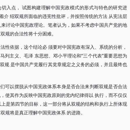
为切入点， 试图构建理解中国宪政模式的形式与特色的研究进
着介 绍双规所面临的违宪性批评，并按照传统的方法 从宪法层
入来讨论中国宪政理论。笔者认为，如果不考虑中国共产党的地
证双规的合法性将十分困难。
合法性依据，这个结论必 须要对中国宪政有深入、系统的分析，
马列主义、毛泽 东思想、邓小平理论和“三个代表”重要思想为
双规 是中国共产党履行其党章规定之义务的必须，并且最终也
我们可以摆脱从中国宪政体系本身是否合法来判断双规是否合法
规，使其作为反映中国宪政原则的党内纪律得以 执行，而不仅仅
以上是第四节的目标，这一部分将从双规的结构和执行上所体现
解双规将是真正理解中国宪政体系 的进路。