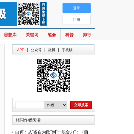
登录
注册
思想库
关键词
笔会
科普
排行
|
|
|
APP
公众号
微博
手机版
相同作者阅读
白轲：从“各自为政”到“一股合力”：（西方）反腐领域新举措