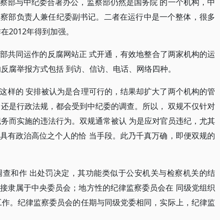
察部与中纪委合署办公，监察部仍然是国务院 的一个机构，中
监察部负责人兼任纪委副书记。二者在运行中是一个整体，很多
在2012年得到加强。
监察部共同运作的反腐网站正 式开通，有效地整合了两家机构的运
的反腐举报方式包括 到访、信访、电话、网络四种。
这样的 安排被认为是合理可行的，结果却扩大了两个机构的管
 还是行政法规，都会受到中纪委的调查。所以， 双规不仅针对
职务而实施的违法行为。双规通常被认 为是应对官员违纪，尤其
具有政治高位之个人的恰 当手段。此乃千真万确，即便双规的
调查和作 出处罚决定，其功能类似于公安机关与检察机关的结
接隶属于中央委员会；地方性的纪律监察委员会在 同级党组织
工作。纪律监察委员会的任期与同级党委相同，实际上，纪律监
。