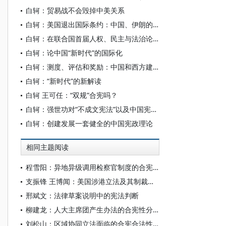
白轲：贸易战不会毁掉中美关系
白轲：美国退出国际条约：中国、伊朗的机会
白轲：在联合国首届人权、民主与法治论坛上的演讲
白轲：论中国“新时代”的国际化
白轲：测度、评估和奖励：中国和西方建立社会信用体系的挑战？
白轲：“新时代”的新解读
白轲 王可任：“双规”合宪吗？
白轲：强世功对“不成文宪法”以及中国宪政秩序的研究
白轲：创建发展一套健全的中国宪政理论
相同主题阅读
程雪阳：异地异级调用检察官制度的合宪性分析
支振锋 王博闻：美国涉港立法及其制裁的合宪性问题
邢斌文：法律草案说明中的宪法判断
柳建龙：人大主席团产生办法的合宪性分析
刘松山：区域协同立法面临的合宪合法性困境