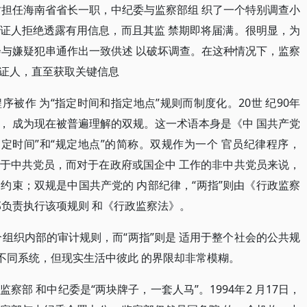
时担任海南省省长一职，中纪委与监察部组 织了一个特别调查小
证人拒绝透露有用信息，而且其监 禁期即将届满。很明显，为
会与嫌疑犯串通作出一致供述 以破坏调查。在这种情况下，监察
证人，直至获取关键信息
被作 为“指定时间和指定地点”规则而制度化。20世 纪90年
， 成为现在被普遍理解的双规。这一术语本身是《中 国共产党
定时间”和“规定地点”的简称。双规作为一个 官员纪律程序，
用于中共党员，而对于在政府或国企中 工作的非中共党员来说，
的约束；双规是中国共产党的 内部纪律，“两指”则由《行政监察
部负责执行该项规则 和《行政监察法》。
组织内部的审计规则，而“两指”则是 适用于整个社会的公共规
不同系统，但现实生活中彼此 的界限却非常模糊。
部 和中纪委是“两块牌子，一套人马”。1994年2 月17日，