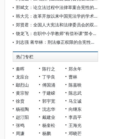
邢斌文：论立法过程中法律草案合宪性的判断标准
韩大元：改革开放以来中国宪法学的学术贡献
郑贤君：全国人大宪法和法律委员会的双重审查属性
饶龙飞：在职中小学教师“有偿补课”禁令的合宪性分析
刘志强 蒋华林：刑法修正权限的合宪性审视
热门专栏
秦晖
陈行之
郑永年
龙应台
丁学良
曹林
鄢烈山
傅国涌
陈嘉映
黄宗智
于建嵘
陈志武
徐贲
郭宇宽
马立诚
杨祖陶
沈志华
向继东
赵汀阳
戴建业
李昌平
张鸣
杨奎松
王海光
周濂
杨鹏
邓晓芒