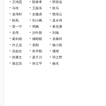
王缉思
陈奉孝
郭世佑
马玲
王振东
狄马
袁伟时
史啸虎
熊培云
秋风
刘小枫
孟令伟
雷一宁
周枫
蒋兆勇
吴伟
沙叶新
刘瑜
葛剑雄
储昭根
吴稼祥
许之远
袁刚
杨小凯
吴励生
朱学勤
潘维
郑秉文
莫于川
羽之野
谢志浩
孙立平
杨光