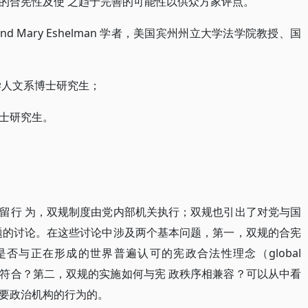
度的合宪性及使 之趋于完善的可能性以供众方家评点。
hard and Mary Eshelman 学者，美国宾州州立大学法学院教授、国
学人文系博士研究生；
士研究生。
留行 为，双规制度由党内部机关执行；双规也引出了对党与国
题的讨论。在这些讨论中涉及两个基本问题，第一，双规的合宪
否与正在形成的世界普遍认可的宪政合法性理念（global
legitimacy)相符合？第二，双规的实施如何与宪 政秩序相兼容？可以从中看
要政治机构的行为的。