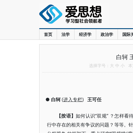
首页
法学
经济学
政治学
国际
白轲 
选择字号：
大
中
小
本文
●
白轲
(
进入专栏
)
王可任
【按语】
如何认识“双规” ？怎样看
行中存在的相关有争议的问题？等等。