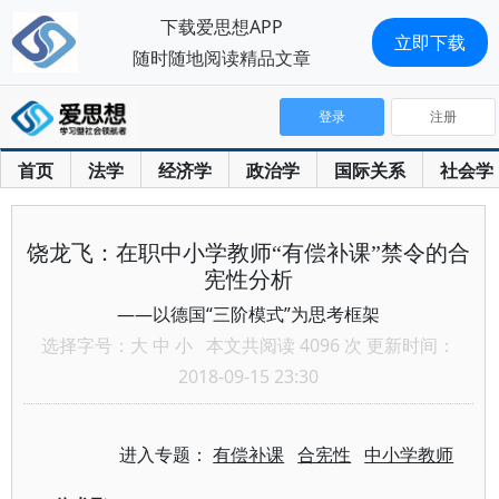
下载爱思想APP
立即下载
随时随地阅读精品文章
登录
注册
首页
法学
经济学
政治学
国际关系
社会学
饶龙飞：在职中小学教师“有偿补课”禁令的合
宪性分析
——以德国“三阶模式”为思考框架
选择字号：
大
中
小
本文共阅读 4096 次 更新时间：
2018-09-15 23:30
进入专题：
有偿补课
合宪性
中小学教师